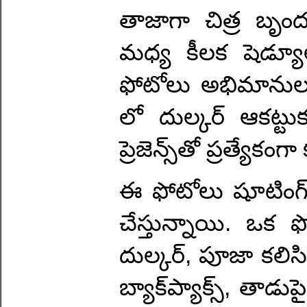
తాజాగా చిత్ర బృం
మధ్య కీలక షెడ్యూల్
ఫోటోలు అభిమానులను
లో దుల్కర్ ఆకట్ట
ప్రెజెన్స్‌తో ప్రత్యేకం
ఈ ఫోటోలు షూటింగ్
చేస్తున్నాయి. ఒక 
దుల్కర్, పూజా కలిస
బ్యాక్‌ప్యాక్స్, తాడ