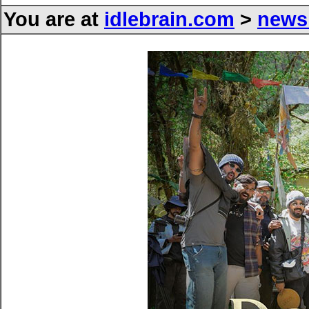
You are at
idlebrain.com
>
news