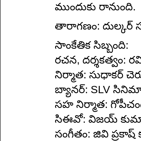
ముందుకు రానుంది.
తారాగణం: దుల్కర్ సల
సాంకేతిక సిబ్బంది:
రచన, దర్శకత్వం: రవి
నిర్మాత: సుధాకర్ చె
బ్యానర్: SLV సినిమ
సహ నిర్మాత: గోపీచం
సిఈవో: విజయ్ కుమా
సంగీతం: జివి ప్రకాష్