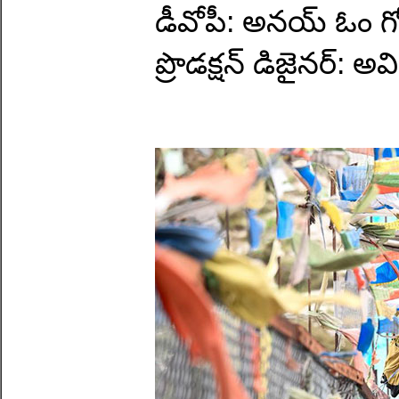
డీవోపీ: అనయ్ ఓం గ
ప్రొడక్షన్ డిజైనర్: అవి