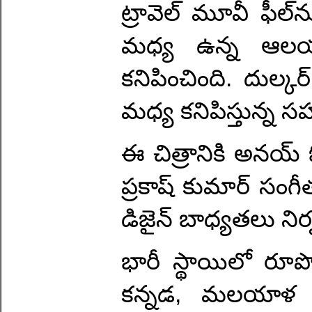
ట్రావెల్ మూవీ ఫీల
మధ్య ఉన్న ఆలయం
కనిపించింది. దుల్కర
మధ్య కనిపిస్తున్న స
ఈ చిత్రానికి అనయ్ ఓ
ప్రకాష్ కుమార్ సంగీత
డిజైన్ బాధ్యతలు నిర్
భారీ స్థాయిలో రూప
కన్నడ, మలయాళ భాష