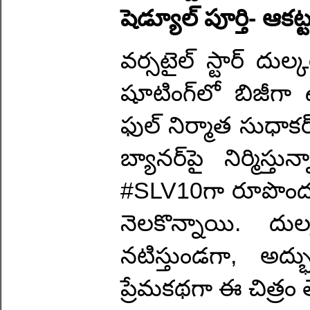
షెడ్యూల్ పూర్తి- ఆకట్టు
వర్సటైల్ స్టార్ దు
షూటింగ్‌లో బిజీగా 
ఫుల్ నిర్మాత సుధాకర్
బ్యానర్‌పై నిర్మిస్
#SLV10గా రూపొందు
నెలకొన్నాయి. ద
నటిస్తుండగా, అద
ప్రేమకథగా ఈ చిత్రం త