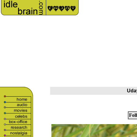
Uday
Fol