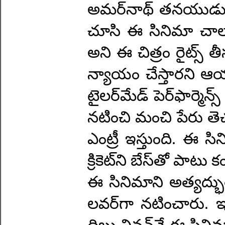
అమర్‌నాథ్‌ తనయుడు, 
చూసి ఈ సినిమా చాలా క
అని ఈ చిత్రం రైట్స్‌ త
న్యాయం చేస్తారని ఆయన్
టైలర్‌మేడ్‌ పెర్‌ఫార్మె
నటించి మంచి పేరు తె
ఎంట్రీ ఇస్తుంది. ఈ సి
క్రికెట్‌ని బేస్‌తో పాటు 
ఈ సినిమాని అత్యద్భుతం
లవర్‌గా నటించారు. ఇంద