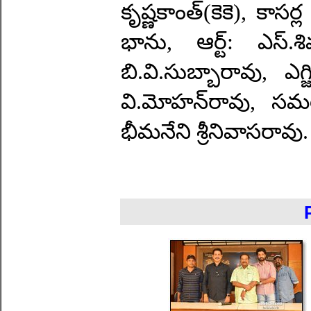
కృష్ణకాంత్‌(కెకె), కాసర్ల
భాను, ఆర్ట్‌: ఎస్‌.శి
బి.వి.సుబ్బారావు, ఎగ్జి
వి.మోహన్‌రావు, సమర్
భీమనేని శ్రీనివాసరావు.