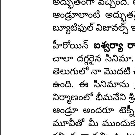
అద్భుతంగా వచ్చింది.
ఆండ్రూలాంటి అద్భుత
బ్యూటిఫుల్‌ విజువల్స్‌
హీరోయిన్‌
ఐశ్వర్యా రా
చాలా దగ్గరైన సినిమ
తెలుగులో నా మొదటి చి
ఉంది. ఈ సినిమాను క్ర
నిర్మాణంలో భీమనేని శ్
ఆండ్రూ అందరూ టెక్నీషి
మూవీతో మీ ముందుకు వస్