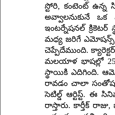
స్టోరి, కంటెంట్‌ ఉన్న
అవ్వాలనుకునే ఒక మ
ఇంటర్నేషనల్‌ క్రికెటర
మధ్య జరిగే ఎమోషన్స్‌ ప
చెప్పేదేముంది. క్యారెక్
మలయాళ భాషల్లో 25 న
స్థాయికి ఎదిగింది. ఆ
రావడం చాలా సంతోషంగ
సెటిల్డ్‌ ఆర్టిస్ట్‌. 
రాస్తారు. కార్తీక్‌ ర