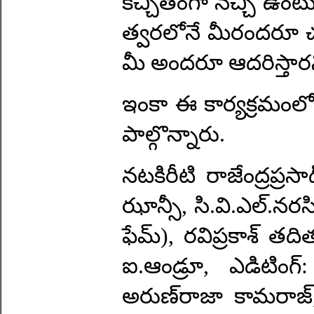
కచ్చితంగా నచ్చి ఉంటు
త్వరలోనే మీరందరూ చూడబ
మీ అందరూ ఆదరిస్తారని 
ఇంకా ఈ కార్యక్రమంలో 
పాల్గొన్నారు.
నటకిరీటి రాజేంద్రప్రసాద్‌
ఝాన్సీ, సి.వి.ఎల్‌.నరసి
ఫేమ్‌), రవిప్రకాశ్‌ తద
ఐ.ఆండ్రూ, ఎడిటింగ్
అరుణ్‌రాజా కామరాజ్