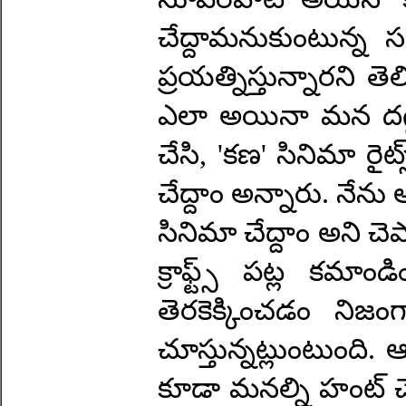
చేద్దామనుకుంటున్న
ప్రయత్నిస్తున్నారని
ఎలా అయినా మన దగ్గరకి
చేసి, 'కణ' సినిమా రై
చేద్దాం అన్నారు. నేన
సినిమా చేద్దాం అని చె
క్రాఫ్ట్స్‌ పట్ల కమాం
తెరకెక్కించడం ని
చూస్తున్నట్లుంటుంది.
కూడా మనల్ని హంట్‌ చ