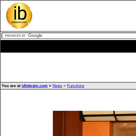
You are at
idlebrain.com
>
News
>
Functions