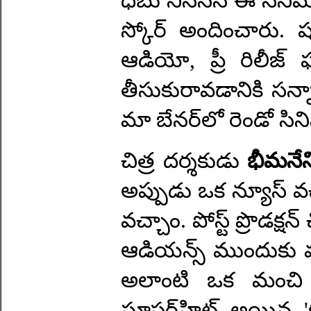
ధిబు నినన్‌నే ఈ సినిమ
స్కోర్‌ అందించారు. షూట
ఆడియో, ప్రీ రిలీజ్‌ ఫ
తీసుకురావడానికి సన్నాహ
మా బేనర్‌లో రెండో సిని
చిత్ర దర్శకుడు
భీమనేని
అప్పుడు ఒక న్యూస్‌ వచ
వచ్చాం. పోస్ట్‌ ప్రొడ
ఆడియన్స్‌ ముందుకు వస
అలాంటి ఒక మంచి 
సూపర్‌హిట్‌ అయిన '