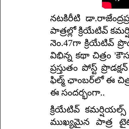
నటకిరీటి డా.రాజేంద్రప్ర
పాత్రల్లో క్రియేటివ్‌ కమ
నెం.47గా క్రియేటివ్‌ ప్
విభిన్న కథా చిత్రం 'కౌసల
ప్రస్తుతం పోస్ట్‌ ప్ర
ఫిల్మ్‌ ఛాంబర్‌లో ఈ చిత్
ఈ సందర్భంగా..
క్రియేటివ్‌ కమర్షియల్
ముఖ్యమైన పాత్ర టైటి