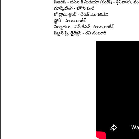
పీఆర్ఓ - జీఎస్ కే మీడియా (సురేష్ - శ్రీనివాస్), వం
మార్కెటింగ్ - హౌస్ ఫుల్
కో ప్రొడ్యూసర్ - ధీరజ్ మొగిలినేని
స్టోరీ - సాయి రాజేశ్
నిర్మాతలు - ఎస్ కేఎన్, సాయి రాజేశ్
స్క్రీన్ ప్లే, డైరెక్షన్ - రవి నంబూరి