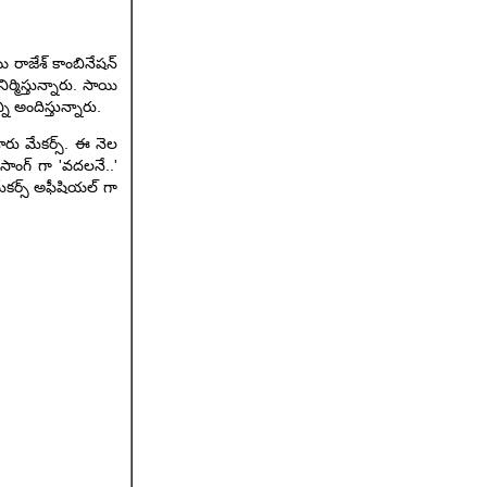
యి రాజేశ్ కాంబినేషన్
ర్మిస్తున్నారు. సాయి
ని అందిస్తున్నారు.
ేశారు మేకర్స్. ఈ నెల
ాంగ్ గా 'వదలనే..'
 మేకర్స్ అఫీషియల్ గా