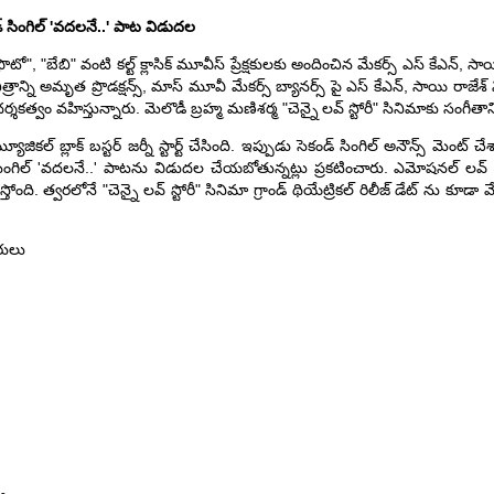
్ సింగిల్ 'వదలనే..' పాట విడుదల
టో", "బేబి" వంటి కల్ట్ క్లాసిక్ మూవీస్ ప్రేక్షకులకు అందించిన మేకర్స్ ఎస్ కేఎన్, సా
రాన్ని అమృత ప్రొడక్షన్స్, మాస్ మూవీ మేకర్స్ బ్యానర్స్ పై ఎస్ కేఎన్, సాయి రాజేశ్ ని
్శకత్వం వహిస్తున్నారు. మెలొడీ బ్రహ్మ మణిశర్మ "చెన్నై లవ్ స్టోరీ" సినిమాకు సంగీతాన్
జికల్ బ్లాక్ బస్టర్ జర్నీ స్టార్ట్ చేసింది. ఇప్పుడు సెకండ్ సింగిల్ అనౌన్స్ మెంట్ చ
గిల్ 'వదలనే..' పాటను విడుదల చేయబోతున్నట్లు ప్రకటించారు. ఎమోషనల్ లవ్ స
తోంది. త్వరలోనే "చెన్నై లవ్ స్టోరీ" సినిమా గ్రాండ్ థియేట్రికల్ రిలీజ్ డేట్ ను కూడా
తరులు