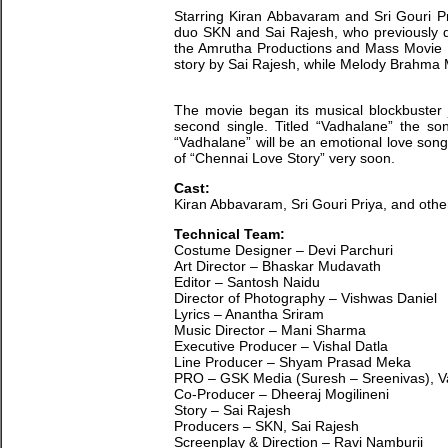
Starring Kiran Abbavaram and Sri Gouri Pr
duo SKN and Sai Rajesh, who previously de
the Amrutha Productions and Mass Movie M
story by Sai Rajesh, while Melody Brahma
The movie began its musical blockbuster 
second single. Titled “Vadhalane” the 
“Vadhalane” will be an emotional love song
of “Chennai Love Story” very soon.
Cast:
Kiran Abbavaram, Sri Gouri Priya, and othe
Technical Team:
Costume Designer – Devi Parchuri
Art Director – Bhaskar Mudavath
Editor – Santosh Naidu
Director of Photography – Vishwas Daniel
Lyrics – Anantha Sriram
Music Director – Mani Sharma
Executive Producer – Vishal Datla
Line Producer – Shyam Prasad Meka
PRO – GSK Media (Suresh – Sreenivas), 
Co-Producer – Dheeraj Mogilineni
Story – Sai Rajesh
Producers – SKN, Sai Rajesh
Screenplay & Direction – Ravi Namburii