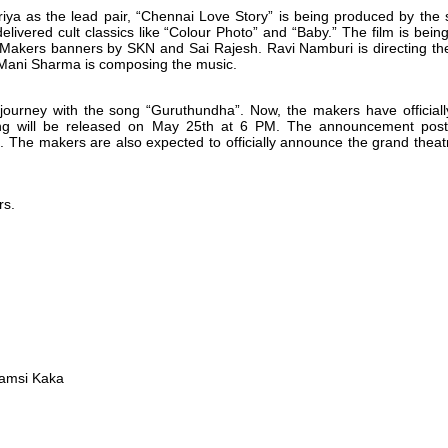
iya as the lead pair, “Chennai Love Story” is being produced by the
livered cult classics like “Colour Photo” and “Baby.” The film is bei
akers banners by SKN and Sai Rajesh. Ravi Namburi is directing the
 Mani Sharma is composing the music.
journey with the song “Guruthundha”. Now, the makers have official
song will be released on May 25th at 6 PM. The announcement post
. The makers are also expected to officially announce the grand theatr
rs.
Vamsi Kaka