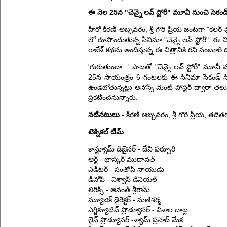
ఈ నెల 25న "చెన్నై లవ్ స్టోరీ" మూవీ నుంచి సెకండ
హీరో కిరణ్ అబ్బవరం, శ్రీ గౌరి ప్రియ జంటగా "కలర్ ఫొ
లో రూపొందుతున్న సినిమా "చెన్నై లవ్ స్టోరీ". ఈ చిత్
రాజేశ్ కథను అందిస్తున్న ఈ చిత్రానికి రవి నంబూరి దర
'గురుతుందా...' పాటతో "చెన్నై లవ్ స్టోరీ" మూవీ మ్యూ
25న సాయంత్రం 6 గంటలకు ఈ సినిమా సెకండ్ సిం
ఉండబోతున్నట్లు అనౌన్స్ మెంట్ పోస్టర్ ద్వారా తెలుస్
ప్రకటించనున్నారు.
నటీనటులు
- కిరణ్ అబ్బవరం, శ్రీ గౌరి ప్రియ, తది
టెక్నికల్ టీమ్
కాస్ట్యూమ్ డిజైనర్ - దేవి పర్చూరి
ఆర్ట్ - భాస్కర్ ముదావత్
ఎడిటర్ - సంతోష్ నాయుడు
డీవోపీ - విశ్వాస్ డేనియల్
లిరిక్స్ - అనంత్ శ్రీరామ్
మ్యూజిక్ డైరెక్టర్ - మణిశర్మ
ఎగ్జిక్యూటివ్ ప్రొడ్యూసర్ - విశాల దాట్ల
లైన్ ప్రొడ్యూసర్ -శ్యామ్ ప్రసాద్ మేక