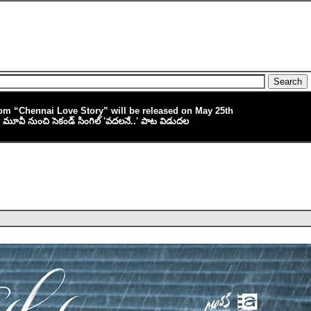
om “Chennai Love Story” will be released on May 25th
ీ" మూవీ నుంచి సెకండ్ సింగిల్ 'వదలనే..' పాట విడుదల