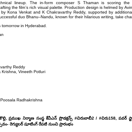
hnical lineup. The in-form composer S Thaman is scoring the 
ting the film’s rich visual palette. Production design is helmed by Avin
by Kona Venkat and K Chakravarthy Reddy, supported by additional 
ccessful duo Bhanu–Nandu, known for their hilarious writing, take char
s tomorrow in Hyderabad.
an
avarthy Reddy
 Krishna, Vineeth Potluri
, Poosala Radhakrishna
 కొల్లి, ప్రముఖ నిర్మాణ సంస్థ కేవీఎన్ ప్రొడక్షన్స్ #చిరుబాబీ2 / #చిరు158, పవర్ 
వం- రెగ్యులర్ షూటింగ్ రేపటి నుంచి ప్రారంభం