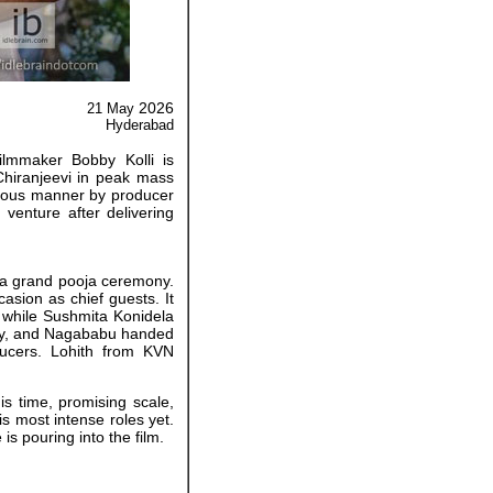
2026
21 May
Hyderabad
ilmmaker Bobby Kolli is
Chiranjeevi in peak mass
gious manner by producer
enture after delivering
h a grand pooja ceremony.
sion as chief guests. It
 while Sushmita Konidela
ddy, and Nagababu handed
ducers. Lohith from KVN
is time, promising scale,
is most intense roles yet.
s pouring into the film.