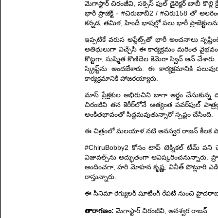
మెగాస్టార్ చిరంజీవి, సక్సెస్ ఫుల్ డైరెక్టర్ బాబీ కొ
భారీ ప్రాజెక్ట్‌ - #చిరుబాబీ2 / #చిరు158 తో అలరించబ
కన్నడ, తమిళ, హిందీ భాషల్లో పలు భారీ ప్రాజెక్టులను
ఇప్పటికే వరుస అప్డేట్స్‌తో భారీ అంచనాలు సృష్
అతిథులుగా విచ్చేసి ఈ కార్యక్రమం మరింత వైభవంగ
కొట్టగా, సుష్మిత కొణిదెల కెమెరా స్విచ్ ఆన్ చేశారు
స్క్రిప్ట్‌ను అందజేశారు. ఈ కార్యక్రమానికి ప
కార్యక్రమానికి హాజరయ్యారు.
మాస్ ప్రేక్షకుల అభిరుచిని బాగా అర్థం చేసుకున్న
చిరంజీవి తన కెరీర్‌లోనే అత్యంత పవర్‌ఫుల్ ప
అంకితభావంతో సిద్ధమవుతున్నారో స్పష్టం చేసింది.
ఈ చిత్రంలో మలయాళ నటి అనస్వర రాజన్ కీలక పా
#ChiruBobby2 కోసం టాప్ టెక్నికల్ టీమ్ పని చ
విజువల్స్‌ను అద్భుతంగా ఆవిష్కరించనున్నారు. ప్రొడక్షన
అందించగా, హరి మోహన కృష్ణ, వినీత్ పొట్లూరి ఎడిషనల
రాస్తున్నారు.
ఈ సినిమా రెగ్యులర్ షూటింగ్ రేపటి నుంచి హైదరాబా
తారాగణం:
మెగాస్టార్ చిరంజీవి, అనశ్వర రాజన్