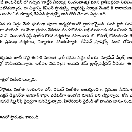
ల్లి క్రేజీ కాంబినేషన్ లో వచ్చిన 'వాల్తేర్ వీరయ్య' సంచలనాత్మక మాస్ బ్లాక్‌బస్టర్‌గా 
ోతున్నారు. ఈ చిత్రాన్ని కేవీఎన్ ప్రొడక్షన్స్ బ్యానర్‌పై నిర్మాత వెంకట్ కె నారాయణ ప్రత
 అందించిన తర్వాత, కేవీఎన్ ప్రొడక్షన్స్ వారి తొలి తెలుగు చిత్రం ఇది.
టించిన ఈ చిత్రం నేడు ఘనంగా పూజా కార్యక్రమాలతో ప్రారంభమైంది. పవర్ స్టార్ ప
ా మారింది. ఈ మెగా త్రయం వేదికను పంచుకోవడం అభిమానులకు కనులవిందు చేసింది. 
. వి.వి. వినాయక్ ఫస్ట్ షాట్‌కు గౌరవ దర్శకత్వం వహించారు. బి. గోపాల్, కోదండరామి రె
లువురు ప్రముఖ దర్శకులు, నిర్మాతలు హాజరయ్యారు. కేవీఎన్ ప్రొడక్షన్స్ నుంచి
 దర్శకుడు బాబీ కొల్లి ఈసారి మరింత భారీ కథను సిద్ధం చేశారు. మ్యాసీవ్ స్కేల్, 
ాత్రల్లో కనిపించనున్నారు. ఇటీవల విడుదలైన ఆయన జిమ్ ట్రాన్స్‌ఫర్మేషన్ వీడ
త్రలో నటించనున్నారు.
ేస్తోంది. సంగీత సంచలనం ఎస్. థమన్ సంగీతం అందిస్తుండగా, ప్రముఖ సినిమాటోగ్ర
్ డిజైనర్‌గా అవినాశ్ కొల్లా, ఎడిటర్‌గా ఆంటోని రూబెన్ పని చేస్తున్నారు. కోన వెంకట్, కె.
్ స్క్రీన్‌ప్లే రైటర్లుగా పనిచేస్తున్నారు. హిలేరియస్ రైటింగ్ తో పొందిన భాను-నంద
ద్‌లో ప్రారంభం కానుంది.