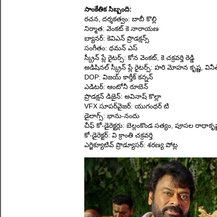
సాంకేతిక సిబ్బంది:
రచన, దర్శకత్వం: బాబీ కొల్లి
నిర్మాత: వెంకట్ కె నారాయణ
బ్యానర్: కెవిఎన్ ప్రొడక్షన్స్
సంగీతం: థమన్ ఎస్
స్క్రీన్ ప్లే రైటర్స్: కోన వెంకట్, కె చక్రవర్తి రెడ్డి
అడిషినల్ స్క్రీన్ ప్లే రైటర్స్: హరి మోహన కృష్ణ, వినీ
DOP: విజయ్ కార్తీక్ కన్నన్
ఎడిటర్: ఆంటోనీ రూబెన్
ప్రొడక్షన్ డిజైన్: అవినాష్ కొల్లా
VFX సూపర్‌వైజర్: యుగంధర్ టి
డైలాగ్స్: భాను-నందు
చీఫ్ కో-డైరెక్టర్లు: బెల్లంకొండ సత్యం, పూసల రాధాకృష
కో-డైరెక్టర్: వి క్రాంతి చక్రవర్తి
ఎగ్జిక్యూటివ్ ప్రొడ్యూసర్: శరణ్య పోట్ల