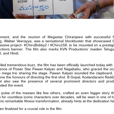
tement, and the reunion of Megastar Chiranjeevi with successful f
ng, Waltair Veerayya, was a sensational blockbuster that showcased 
assive project- #ChiruBobby2 / #Chiru158, to be mounted on a presti
ions banner. The film also marks KVN Productions’ maiden Telugu v
l, and Hindi.
led tremendous buzz, the film has been officially launched today wit
sence of Power Star Pawan Kalyan and Nagababu, who graced the occa
the mega trio sharing the stage. Pawan Kalyan sounded the clapboard,
ne the honours of directing the first shot. B Gopal, Kodandarami Re
nt also saw the presence of several prominent directors and pro
nded the event.
pulse of the masses like few others, crafted an even bigger story th
n for countless iconic characters over decades, will be seen in one of h
 remarkable fitness transformation, already hints at the dedication he i
inalized for a crucial role in the film.