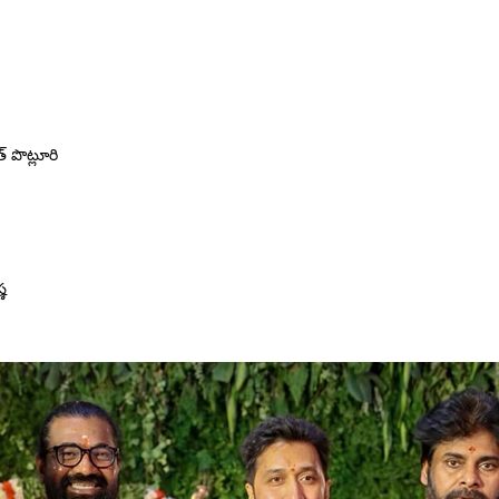
త్ పొట్లూరి
్ణ