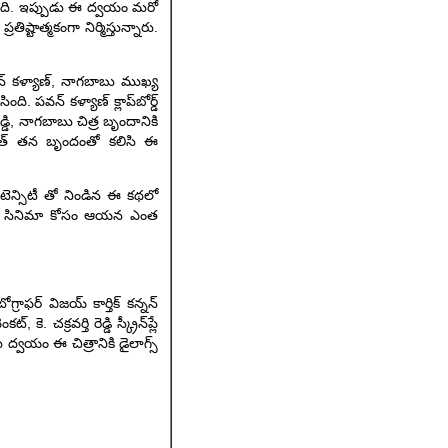
నిలిచింది. ఇప్పుడు ఈ ద్వయం మరో
ిష్టాత్మకంగా నిర్మిస్తున్నారు.
వన్ కళ్యాణ్, నాగబాబు ముఖ్య
పవన్ కళ్యాణ్ క్లాప్‌బోర్డ్
డ్డి, నాగబాబు చిత్ర బృందానికి
 లోహిత్ తన బృందంతో కలిసి ఈ
ఇంటెన్సిటీ తో నిండిన ఈ కథలో
ియో ఈ సినిమా కోసం ఆయన ఎంత
ాఫర్ విజయ్ కార్తిక్ కన్నన్
 చక్రవర్తి రెడ్డి స్క్రీన్‌ప్లే
ు ద్వయం ఈ చిత్రానికి డైలాగ్స్