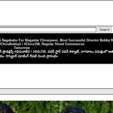
Nagababu For Megastar Chiranjeevi, Most Successful Director Bobby Ko
#ChiruBobby2 / #Chiru158, Regular Shoot Commences
Tomorrow
ేవీఎన్ ప్రొడక్షన్స్ #చిరుబాబీ2 / #చిరు158, పవర్ స్టార్ పవన్ కళ్యాణ్, నాగబాబు సమక్షంలో
సవం- రెగ్యులర్ షూటింగ్ రేపటి నుంచి ప్రారంభం