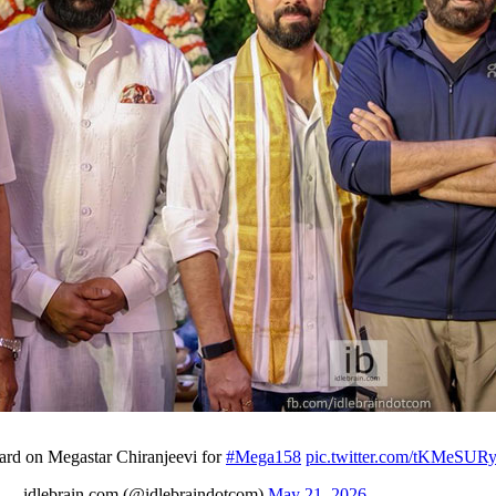
rd on Megastar Chiranjeevi for
#Mega158
pic.twitter.com/tKMeSUR
— idlebrain.com (@idlebraindotcom)
May 21, 2026