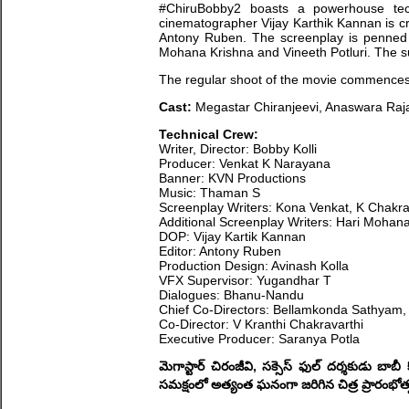
#ChiruBobby2 boasts a powerhouse tec
cinematographer Vijay Karthik Kannan is craf
Antony Ruben. The screenplay is penned 
Mohana Krishna and Vineeth Potluri. The su
The regular shoot of the movie commence
Cast:
Megastar Chiranjeevi, Anaswara Raj
Technical Crew:
Writer, Director: Bobby Kolli
Producer: Venkat K Narayana
Banner: KVN Productions
Music: Thaman S
Screenplay Writers: Kona Venkat, K Chakr
Additional Screenplay Writers: Hari Mohana
DOP: Vijay Kartik Kannan
Editor: Antony Ruben
Production Design: Avinash Kolla
VFX Supervisor: Yugandhar T
Dialogues: Bhanu-Nandu
Chief Co-Directors: Bellamkonda Sathyam
Co-Director: V Kranthi Chakravarthi
Executive Producer: Saranya Potla
మెగాస్టార్ చిరంజీవి, సక్సెస్ ఫుల్ దర్శకుడు బాబీ
సమక్షంలో అత్యంత ఘనంగా జరిగిన చిత్ర ప్రారంభోత్స