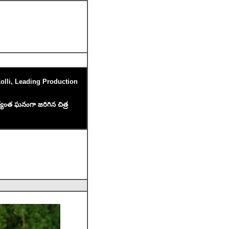
lli, Leading Production
 అత్యంత ఘనంగా జరిగిన చిత్ర