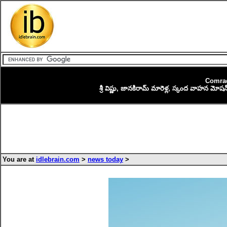
Comrad
శ్రీ విష్ణు, జానకిరామ్ మారెళ్ల, స్కంద వాహన మోషన్ 
You are at
idlebrain.com
>
news today
>