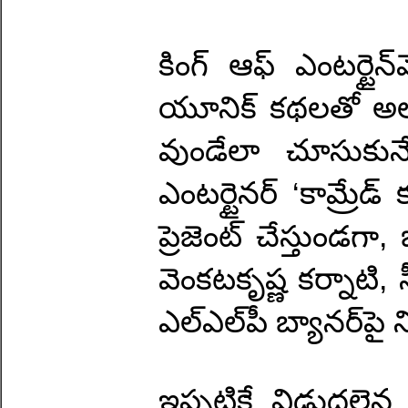
కింగ్‌ ఆఫ్ ఎంటర్టైన్‌మె
యూనిక్ కథలతో అలరి
వుండేలా చూసుకునే శ్
ఎంటర్టైనర్‌ ‘కామ్రేడ్‌
ప్రెజెంట్‌ చేస్తుండగా
వెంకటకృష్ణ కర్నాటి, 
ఎల్‌ఎల్‌పీ బ్యానర్‌పై ని
ఇప్పటికే విడుదలైన గ్