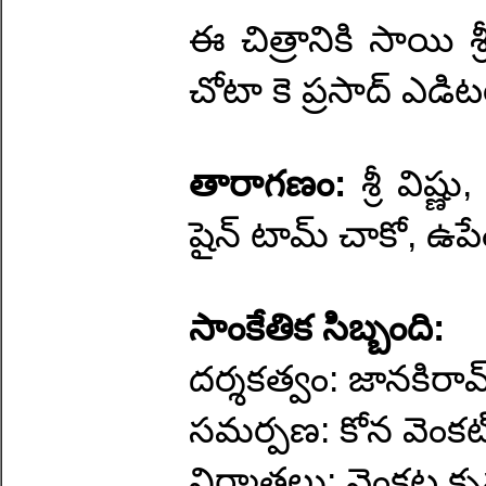
ఈ చిత్రానికి సాయి శ్ర
చోటా కె ప్రసాద్‌ ఎడిటర
తారాగణం:
శ్రీ విష
షైన్ టామ్ చాకో, ఉప
సాంకేతిక సిబ్బంది:
దర్శకత్వం: జానకిరామ
సమర్పణ: కోన వెంకట
నిర్మాతలు: వెంకట కృష