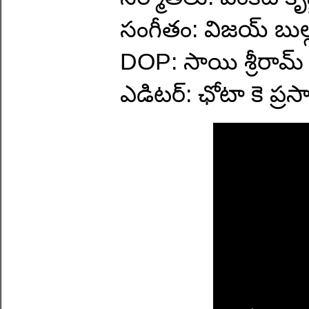
సంగీతం: విజయ్ బుల్గ
DOP: సాయి శ్రీరామ్
ఎడిటర్: ఛోటా కె ప్రసా