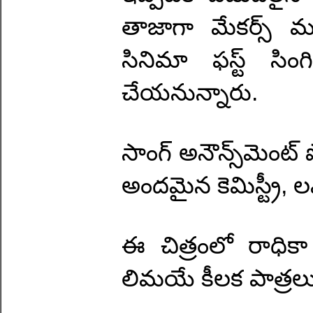
తాజాగా మేకర్స్ మ్యూ
సినిమా ఫస్ట్ సిం
చేయనున్నారు.
సాంగ్ అనౌన్స్‌మెంట్ 
అందమైన కెమిస్ట్రీ, లవ
ఈ చిత్రంలో రాధికా 
లిమయే కీలక పాత్రలు 