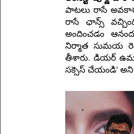
పాటలు రాసే అవకాశం
రాసే ఛాన్స్ వచ్చిం
అందించడం ఆనందంగ
నిర్మాత సుమయ రెడ్డ
తీశారు. డియర్ ఉమ 
సక్సెస్ చేయండి’ అని