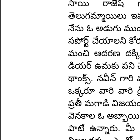
సాయి రాజేష్ గార
తెలుగమ్మాయిలు ఇప్పు
నేను ఓ అడుగు ముంద
సపోర్ట్ చేయాలని కోరు
మంచి ఆదరణ దక్కిం
డియర్ ఉమకు పని చే
థాంక్స్. నవీన్ గారి 
ఒక్కరూ వారి వారి డ్ర
ప్రతీ మగాడి విజయం 
వెనకాల ఓ అబ్బాయి ఉంట
పాటే ఉన్నారు. మ