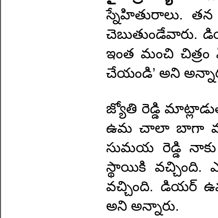
స్నేహితురాలు. తన డ
చెబుతుండేవారు. డి
ఇంత మంచి చిత్రం ఏ
చేయండి’ అని అన్నా
జ్యోతి రెడ్డి మాట్ల
ఉమ చాలా బాగా వచ్చ
సుమయ రెడ్డి నాకు
స్థాయికి వచ్చింది
వచ్చింది. డియర్ 
అని అన్నారు.