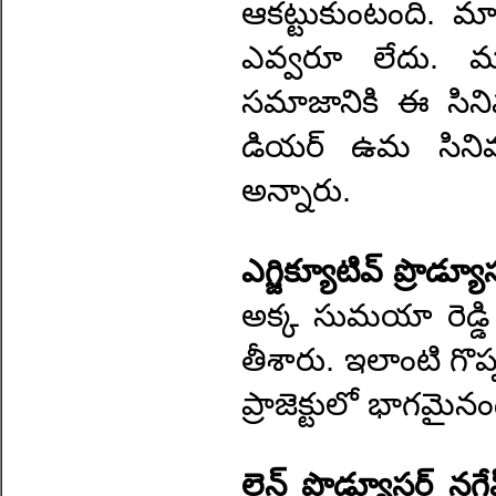
ఆకట్టుకుంటంది. మా
ఎవ్వరూ లేదు. మా
సమాజానికి ఈ సిని
డియర్ ఉమ సిని
అన్నారు.
ఎగ్జిక్యూటివ్ ప్రొడ్య
అక్క సుమయా రెడ్డి
తీశారు. ఇలాంటి గొ
ప్రాజెక్టులో భాగమై
లైన్ ప్రొడ్యూసర్ నగ