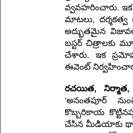
వ్వవహరించారు. ఇక ఈ 
మాటలు, దర్శకత్వ బా
అద్భుతమైన విజువల్స
బస్టర్ చిత్రాలకు మ
చేశారు. ఇక ప్రమోష
ఈవెంట్ నిర్వహించార
రచయిత, నిర్మాత
‘అనంతపూర్ నుంచ
కొబ్బరికాయ కొట్టిన
చేసిన మీడియాకు థా