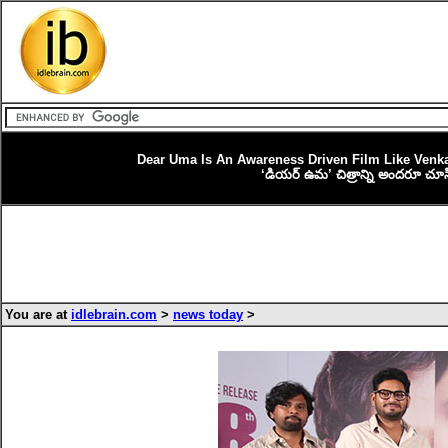
Dear Uma Is An Awareness Driven Film Like Venk
‘డియర్ ఉమ’ చిత్రాన్ని అందరూ చూసి
You are at
idlebrain.com
>
news today
>