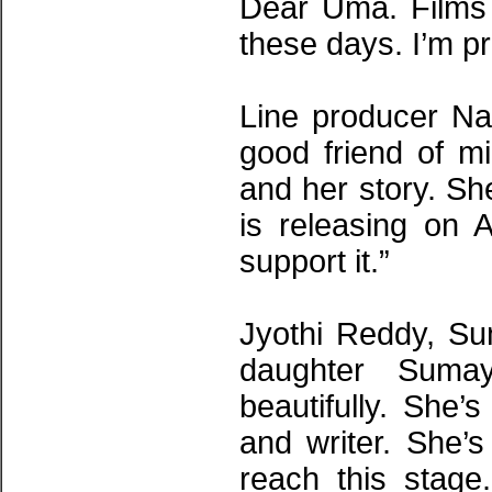
Dear Uma. Films 
these days. I’m pro
Line producer N
good friend of m
and her story. She
is releasing on 
support it.”
Jyothi Reddy, Su
daughter Suma
beautifully. She
and writer. She’s
reach this stage.