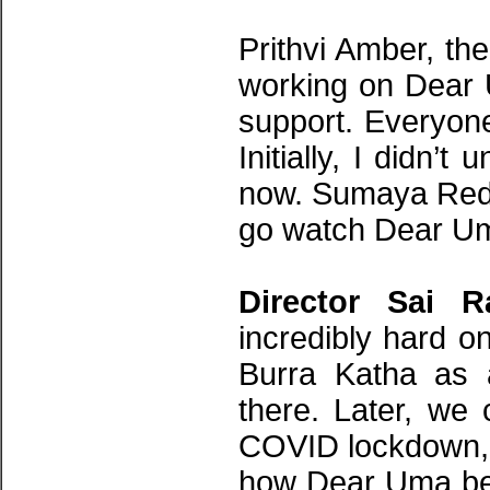
Prithvi Amber, the
working on Dear U
support. Everyone
Initially, I didn’
now. Sumaya Reddy
go watch Dear Uma
Director Sai R
incredibly hard 
Burra Katha as
there. Later, we 
COVID lockdown, s
how Dear Uma beg