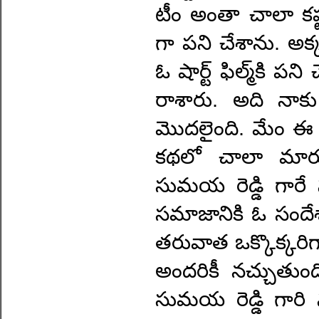
టీం అంతా చాలా కష్టప
గా పని చేశాను. అక
ఓ షార్ట్ ఫిల్మ్‌కి 
రాశారు. అది నాక
మొదలైంది. మేం ఈ క
కథలో చాలా మార్పు
సుమయ రెడ్డి గారే 
సమాజానికి ఓ సందేశా
తరువాత ఒక్కొక్కరిగా
అందరికీ నచ్చుతుంద
సుమయ రెడ్డి గారి 