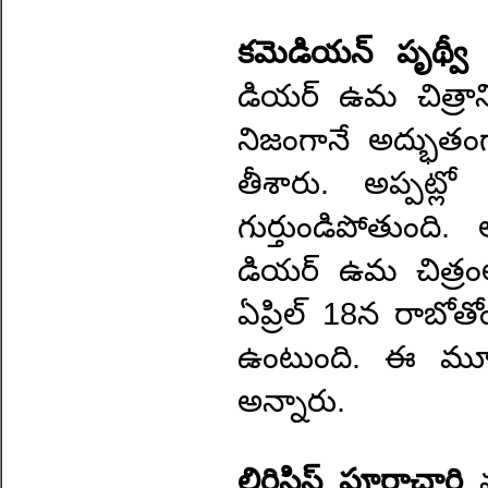
కమెడియన్ పృథ్వ
డియర్ ఉమ చిత్రాన
నిజంగానే అద్భుత
తీశారు. అప్పట్ల
గుర్తుండిపోతుంది
డియర్ ఉమ చిత్రంల
ఏప్రిల్ 18న రాబోత
ఉంటుంది. ఈ మూవ
అన్నారు.
లిరిసిస్ట్ పూర్ణాచారి