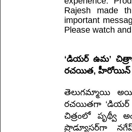
experience. Pro
Rajesh made thi
important messag
Please watch and 
‘డియర్ ఉమ’ చిత్రా
రచయిత, హీరోయిన్ 
తెలుగమ్మాయి అయి
రచయితగా ‘డియర్ ఉ
చిత్రంలో పృథ్వీ
ప్రొడ్యూసర్‌గా నగేష