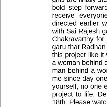
bold step forwar
receive everyon
directed earlier 
with Sai Rajesh 
Chakravarthy for
garu that Radhan
this project like i
a woman behind ev
man behind a wo
me since day one o
yourself, no one el
project to life. D
18th. Please watc