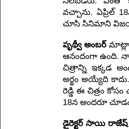
నిలబడరు. ఎంతో కష్
వచ్చాను. ఏప్రిల్ 1
చూసి సినిమాని వి
పృథ్వీ అంబర్
మాట్
ఆనందంగా ఉంది. నాకు
చిత్రాన్ని ఇక్కడ
అర్థం అయ్యేది కాద
రెడ్డి ఈ చిత్రం కోస
18న అందరూ చూడండి
డైరెక్టర్ సాయి రాజేష