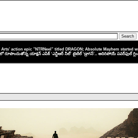
Arts' action epic "NTRNeel" titled DRAGON; Absolute Mayhem started w
కాంబోలో రూపొందుతోన్న యాక్ష‌న్ ఎపిక్ ‘ఎన్టీఆర్ నీల్’ టైటిల్ ‘డ్రాగ‌న్‌’.. అదిరిపోయే పవర్‌ఫుల్