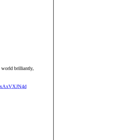
world brilliantly,
m/0xAxVXJN4d