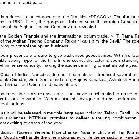
 ahead at a rapid pace.
een introduced to the characters of the film titled *DRAGON*. The 4-min
 set in 1967. Then, the gorgeous Rukmini Vasanth narrates Genesis 
llains of the Afghan Trading Company are revealed.
the Golden Triangle and the international opium trade. N. T. Rama Ra
 of the Afghan Trading Company. Rukmini calls him “the Devil.” The role
triving to control the opium business.
reen presence are sure to give audiences goosebumps. With his lean
builds strong hype for the film. In one scene, the actor is seen standi
d immense curiosity, making the audience willing to wait almost a year f
hief of Indian Narcotics Bureau. The makers introduced several acto
Khushbu Sundar, Guru Somasundaram, Rajeev Kanakala, Ashutosh Ran
va, Bhimal Jeet Oberoi and many others.
nfirmed the film’s release date. The movie is scheduled to arrive in
ans to look forward to. With a chiseled physique and abs, performin
reat for fans.
, as it will be released in multiple languages including Telugu, Tamil, 
s audiences. NTRNeel promises to deliver a thrilling combination 
ost exciting releases of the year.
damuri, Naveen Yerneni, Ravi Shankar Yalamanchili, and Hari Krish
Gowda will handle the cinematography, while the sensational Ravi Bas