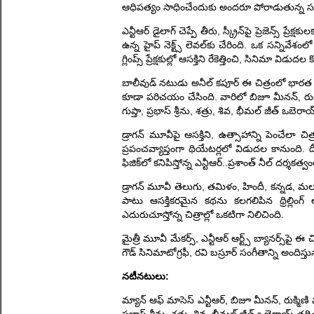
ఆధిపత్యం సాధించేందుకు అందరూ పోరాడుతున్న సమయ
ఎన్టీఆర్‌ డైలాగ్ చెప్పే తీరు, స్క్రీన్‌పై ప్రెజెన్స్ ప
ఉన్న హైప్ నెక్ట్స్ లెవ‌ల్‌కు చేరింది. ఒక సన్నివ
గ్లింప్స్ ప్రేక్షకుల్లో ఆసక్తిని రేకెత్తించి, సినిమా 
బాలీవుడ్ న‌టుడు అనీల్ క‌పూర్ ఈ చిత్రంలో భారత 
కూడా పరిచయం చేసింది. వారిలో బిజూ మీన‌న్‌, రుక్మి
గుప్తా, ప్ర‌భాస్ శ్రీను, శ‌త్రు, శివ, భీమ‌ల్ జీత్ 
డ్రాగ‌న్ మూవీపై ఆస‌క్తిని, ఉత్సాహాన్ని పెంచేల
ప్రపంచవ్యాప్తంగా థియేటర్లలో విడుదల కానుంది. ద
ఫిజిక్‌లో కనిపిస్తోన్న ఎన్టీఆర్‌..ప్ర‌శాంత్ నీల్ 
డ్రాగ‌న్ మూవీ తెలుగు, తమిళం, హిందీ, కన్నడ, మలయాళ
పాటు ఆసక్తికరమైన కథను కలగలిపిన థ్రిల్లింగ
ఎదురుచూస్తోన్న‌ చిత్రాల్లో ఒకటిగా నిలిచింది.
మైత్రీ మూవీ మేక‌ర్స్, ఎన్టీఆర్ ఆర్ట్స్ బ్యానర్స్‌పై ఈ
గౌడ్ సినిమాటోగ్ర‌ఫీ, ర‌వి బ‌స్రూర్ సంగీతాన్ని అందిస్తున్న
న‌టీన‌టులు:
మ్యాన్ ఆఫ్ మాసెస్ ఎన్టీఆర్‌, బిజూ మీన‌న్‌, రుక్మిణి