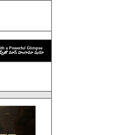
ith a Powerful Glimpse
 గ్లింప్స్‌తో మాస్ హంగామా షురూ