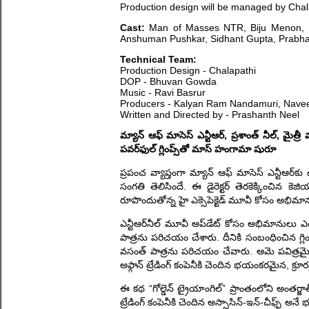
Production design will be managed by Chal
Cast:
Man of Masses NTR, Biju Menon, R
Anshuman Pushkar, Sidhant Gupta, Prabhas
Technical Team:
Production Design - Chalapathi
DOP - Bhuvan Gowda
Music - Ravi Basrur
Producers - Kalyan Ram Nandamuri, Naveen
Written and Directed by - Prashanth Neel
మ్యాన్ ఆఫ్ మాసెస్ ఎన్టీఆర్‌, ప్ర‌శాంత్ నీల్, మైత్రీ
పవర్‌ఫుల్ గ్లింప్స్‌తో మాస్ హంగామా షురూ
ప్ర‌పంచ వ్యాప్తంగా మ్యాన్ ఆఫ్ మాసెస్ ఎన్టీఆర్‌కు ఉ
సంగ‌తి తెలిసిందే. ఈ డైరెక్ట‌ర్ తెర‌కెక్కించిన‌ కె
రూపొందుతోన్న హై ఎక్సెపెక్టెడ్ మూవీ కోసం అభిమాను
ఎన్టీఆర్‌నీల్ మూవీ అప్‌డేట్ కోసం అభిమానులు ఎంతో
పాత్ర‌ను ప‌రిచ‌యం చేశారు. దీనికి సంబంధించిన గ్లిం
వ‌సంత్ పాత్ర‌ను ప‌రిచ‌యం చేవారు. ఆమె ప‌విత్ర‌మై
అఫ్గాన్ ట్రేడింగ్ కంపెనీకి చెందిన భ‌యంక‌ర‌మైన‌, క్ర
ఈ కథ “గోల్డెన్ ట్రైయాంగిల్” ప్రాంతంలోని అంతర
ట్రేడింగ్ కంపెనీకి చెందిన అస్సాసిన్-ఇన్-చీఫ్ఫ్ 