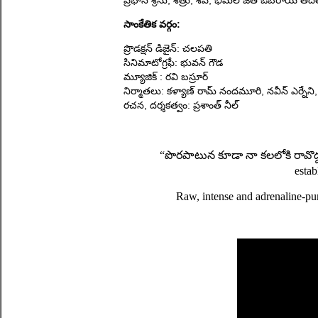
ప్ర‌భాస్ శ్రీను, శ‌త్రు, శివ‌, భీమ‌ల్ జీత్ ఒబెరాయ్ త‌ద
సాంకేతిక వ‌ర్గం:
ప్రొడ‌క్ష‌న్ డిజైన్‌: చ‌ల‌ప‌తి
సినిమాటోగ్ర‌ఫీ: భువ‌న్ గౌడ‌
మ్యూజిక్ : ర‌వి బ‌స్రూర్‌
నిర్మాత‌లు: క‌ళ్యాణ్ రామ్ నంద‌మూరి, న‌వీన్ ఎర్నేని
ర‌చ‌న‌, ద‌ర్శ‌క‌త్వం: ప్ర‌శాంత్ నీల్‌
“పొరపాటున కూడా నా కలలోకి రావొద్
estab
Raw, intense and adrenaline-pu