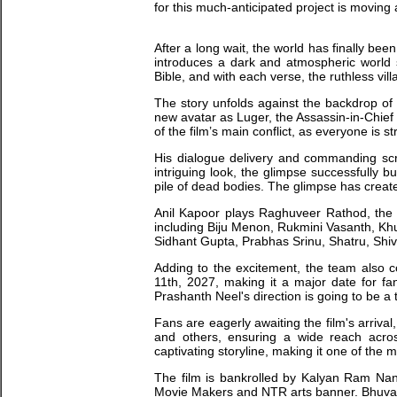
for this much-anticipated project is moving
After a long wait, the world has finally b
introduces a dark and atmospheric world
Bible, and with each verse, the ruthless vi
The story unfolds against the backdrop of 
new avatar as Luger, the Assassin-in-Chief
of the film’s main conflict, as everyone is s
His dialogue delivery and commanding sc
intriguing look, the glimpse successfully 
pile of dead bodies. The glimpse has create
Anil Kapoor plays Raghuveer Rathod, the C
including Biju Menon, Rukmini Vasanth, 
Sidhant Gupta, Prabhas Srinu, Shatru, Shi
Adding to the excitement, the team also co
11th, 2027, making it a major date for f
Prashanth Neel's direction is going to be a t
Fans are eagerly awaiting the film's arrival
and others, ensuring a wide reach acros
captivating storyline, making it one of the m
The film is bankrolled by Kalyan Ram Nan
Movie Makers and NTR arts banner. Bhuvan 