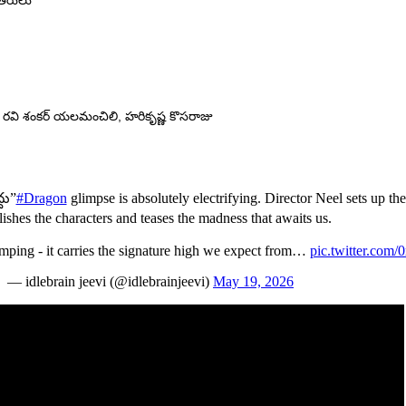
ిత‌రులు
, ర‌వి శంక‌ర్ య‌ల‌మంచిలి, హ‌రికృష్ణ కొస‌రాజు
దు”
#Dragon
glimpse is absolutely electrifying. Director Neel sets up the 
lishes the characters and teases the madness that awaits us.
mping - it carries the signature high we expect from…
pic.twitter.co
— idlebrain jeevi (@idlebrainjeevi)
May 19, 2026