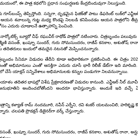
ంలో, ఈ పాత్ర కథలోని ప్రధాన సంఘర్షణకు కేంద్రబిందువుగా నిలుస్తుంది.
్రేక్షకులకు గూస్‌బంప్స్ తెప్పిస్తోంది. సన్నగా, దృఢమైన‌ ఫిజిక్‌తో పాటు డిఫ‌రెంట్‌ లుక్‌లో
ేశంలో ఆయన శ‌వాలున్న‌ గుట్ట మధ్య కొండపై నిలబడి కనిపించడం ఆయ‌న పాత్ర‌లోని తీవ్ర‌
విడుదల కోసం ఎదురు చూడాలనే ఉత్సాహాన్ని పెంచింది.
నార్కోటిక్స్ బ్యూరో చీఫ్ రఘువీర్ రాథోడ్ పాత్రలో న‌టించారు. చిత్రబృందం పలువు
ణి వ‌సంత్, ఖుష్బూ సుంద‌ర్‌, గురు సోమ‌సుంద‌రం, రాజీవ్ క‌న‌కాల‌, అశుతోష్ రానా, అన
ఒబెరాయ్ త‌దిత‌రులు ఇందులో త‌మదైన న‌ట‌న‌తో మెప్పించ‌నున్నారు.
ా చిత్రబృందం సినిమా విడుదల తేదీని కూడా అధికారికంగా ప్రకటించింది. ఈ చిత్రం 2
ీంతో అభిమానులు ఎంతో ఆసక్తిగా ఎదురు చూసే భారీ రిలీజ్ డేట్‌గా ఇది మారింది. సి
దర్శకత్వంలో చేసే యాక్షన్ సన్నివేశాలు అభిమానులకు కన్నుల పండుగగా నిలవనున్నాయి.
ం తదితర భాషల్లో విశేష ప్రేక్ష‌కాద‌ర‌ణ‌తో విడుదల కానుంది. ఎన్టీఆర్ నీల్ మూవీగా ఈ
్ అనుభూతిని అందించబోతోందని అంద‌రూ భావిస్తున్నారు. అందుకే ఇది వ‌చ్చే 
 చిత్రాన్ని క‌ళ్యాణ్ రామ్ నంద‌మూరి, న‌వీన్ ఎర్నేని, ర‌వి శంక‌ర్ య‌ల‌మంచిలి, హ‌రికృష్ణ కొ
ారు. చ‌ల‌ప‌తి ప్రొడ‌క్ష‌న్ డిజైన‌ర్‌గా వ‌ర్క్ చేస్తున్నారు.
 వ‌సంత్, ఖుష్బూ సుంద‌ర్‌, గురు సోమ‌సుంద‌రం, రాజీవ్ క‌న‌కాల‌, అశుతోష్ రానా, అన్షుమ‌న