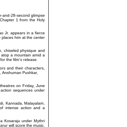
ute-and-28-second glimpse
Chapter 1 from the Holy
o Jr. appears in a fierce
 places him at the center
, chiseled physique and
ng atop a mountain amid a
or the film’s release.
rs and their characters,
a, Anshuman Pushkar,
 theatres on Friday, June
g action sequences under
Hindi, Kannada, Malayalam,
of intense action and a
na Kosaraju under Mythri
rur will score the music.