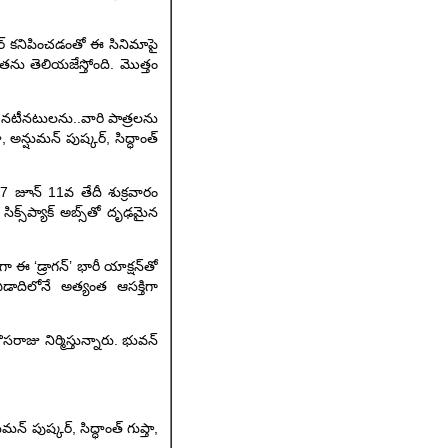
 ఎన్టీఆర్ కనిపించడంతో ఈ సినిమాపై
త‌ను తెలియ‌జేస్తోంది. మొత్తం
రు నటీనటులను..వారి పాత్రలను
్షుమ‌న్ పుష్క‌ర్‌, సిద్ధాంత్
027 జూన్ 11వ తేదీ శుక్రవారం
క్స్‌ప్యాక్ అబ్స్‌తో దృఢమైన
 ‘డ్రాగ‌న్‌’ భారీ యాక్షన్‌తో
ఏడాదిలోనే అత్యంత ఆసక్తిగా
స‌రాజు నిర్మిస్తున్నారు. భువ‌న్
్ పుష్క‌ర్‌, సిద్ధాంత్ గుప్తా,