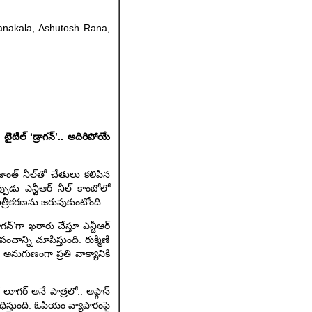
nakala, Ashutosh Rana,
టైటిల్ ‘డ్రాగ‌న్‌’.. అదిరిపోయే
ర‌శాంత్ నీల్‌తో చేతులు క‌లిపిన
ఇప్పుడు ఎన్టీఆర్ నీల్ కాంబోలో
్రీక‌ర‌ణ‌ను జ‌రుపుకుంటోంది.
న్‌’గా ఖరారు చేస్తూ ఎన్టీఆర్
ంచాన్ని చూపిస్తుంది. రుక్మిణి
 అనుగుణంగా ప్ర‌తి వాక్యానికి
ూగర్ అనే పాత్రలో.. అఫ్గాన్
ోధిస్తుంది. ఓపియం వ్యాపారంపై