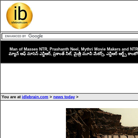
Man of Masses NTR, Prashanth Neel, Mythri Movie Makers and NTR 
మ్యాన్ ఆఫ్ మాసెస్ ఎన్టీఆర్‌, ప్ర‌శాంత్ నీల్, మైత్రీ మూవీ మేక‌ర్స్‌, ఎన్టీఆర్ ఆర్ట్స్ 
You are at
idlebrain.com
>
news today
>