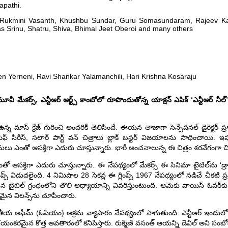
apathi.
ukmini Vasanth, Khushbu Sundar, Guru Somasundaram, Rajeev Ka
 Srinu, Shatru, Shiva, Bhimal Jeet Oberoi and many others
 Yerneni, Ravi Shankar Yalamanchili, Hari Krishna Kosaraju
 మూవీ మేక‌ర్స్‌, ఎన్టీఆర్ ఆర్ట్స్ కాంబోలో రూపొందుతోన్న యాక్ష‌న్ ఎపిక్ ‘ఎన్టీఆర్ నీల్’ 
న్న మాస్ క్రేజ్ గురించి అంద‌రికీ తెలిసిందే. ఈయ‌న తాజాగా సెన్సేష‌న‌ల్ డైరెక్ట‌ర్ ప్
జియ‌ఫ్ సిరీస్‌, స‌లార్ పార్ట్ వ‌న్ చిత్రాలు బ్లాక్ బ‌స్ట‌ర్ విజ‌యాల‌ను సాధించాయి. 
లు ఎంతో ఆస‌క్తిగా ఎదురు చూస్తున్నారు. భారీ అంచ‌నాలున్న ఈ చిత్రం శ‌ర‌వేగంగా చిత
 ఆస‌క్తిగా ఎదురు చూస్తున్నారు. ఈ నేప‌థ్యంలో మేక‌ర్స్ ఈ సినిమా టైటిల్‌ను ‘డ్రాగ‌
ప్స్ విడుద‌లైంది. 4 నిమిషాల 28 సెక‌న్ల ఈ గ్లింప్స్ 1967 నేపథ్యంలో నడిచే చీకటి ప్రప
న‌ బైబిల్ గ్రంథంలోని తొలి అధ్యాయాన్ని వివ‌రిస్తుంటుంది. ఆమెకు వాయిస్ ఓవ‌ర్‌కు
ూర‌మైన విల‌న్స్‌ను చూపించారు.
్జాతీయ అఫీమ్ (ఓపియం) అక్రమ వ్యాపారం నేపథ్యంలో సాగుతుంది. ఎన్టీఆర్ ఇందులో ల
అనే భయంకరమైన కొత్త అవతారంలో కనిపిస్తారు. రుక్మిణి వ‌సంత్ ఆయ‌న్ని డెవిల్ అని సంబ