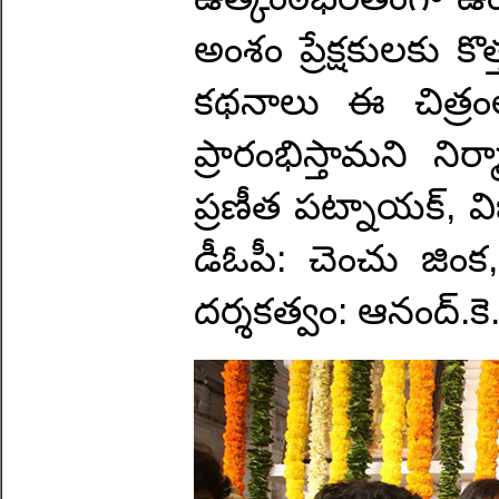
అంశం ప్రేక్షకులకు క
కథనాలు ఈ చిత్రంల
ప్రారంభిస్తామని నిర
ప్రణీత పట్నాయక్, విజ
డీఓపీ: చెంచు జింక,
దర్శకత్వం: ఆనంద్‌.కె