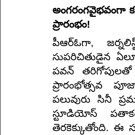
అంగరంగవైభవంగా కమర్షి
ప్రారంభం!
పీఆర్‌ఓగా, జర్నల
సుపరిచితుడైన ఏలూర
పవన్‌ తరిగోపులతో కల
ప్రారంభోత్సవ పూ
పలువురు సినీ ప్ర
స్టూడియోస్‌ పతా
తెరకెక్కుతోంది. ఈ స