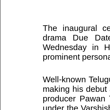
The inaugural c
drama Due Dat
Wednesday in Hy
prominent personal
Well-known Telugu
making his debut 
producer Pawan T
under the Varshis