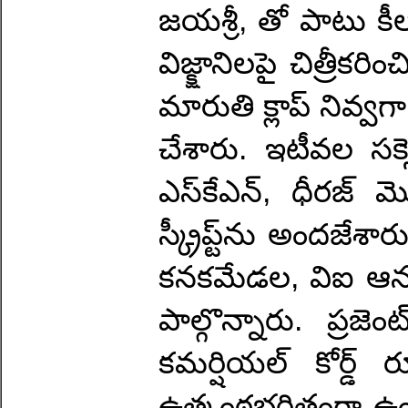
జయశ్రీ‌, తో పాటు కీ
విజ్క్షానిలపై చిత్రీ
మారుతి క్లాప్‌ నివ్వగా,
చేశారు. ఇటీవల సక్స
ఎస్‌కేఎన్‌, ధీరజ్‌ 
స్క్రీప్ట్‌ను అందజే
కనకమేడల, విఐ ఆనంద
పాల్గొన్నారు. ప్రజ
కమర్షియల్‌ కోర్డ్
ఉత్కంఠభరితంగా ఉంటు