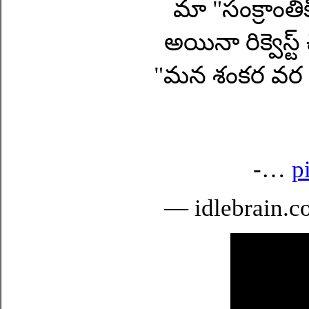
మా "సంక్రాంతిక
అయినా రిక్వెస్ట
"మన శంకర వర ప్ర
-…
p
— idlebrain.