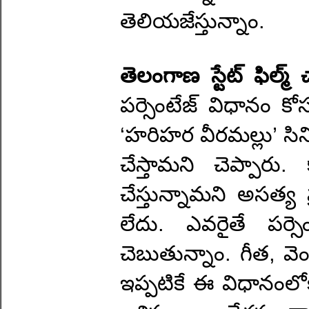
తెలియజేస్తున్నాం.
తెలంగాణ స్టేట్ ఫిల్మ్ 
పర్సెంటేజ్ విధానం 
‘హరిహర వీరమల్లు’ స
చేస్తామని చెప్పార
చేస్తున్నామని అసత్
లేదు. ఎవరైతే పర్సెం
చెబుతున్నాం. గీత, వెం
ఇప్పటికే ఈ విధానంలో