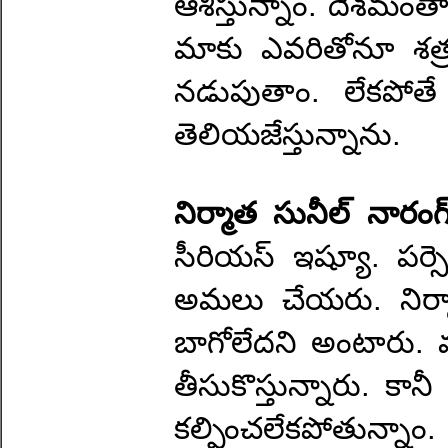
ఆశిస్తున్నాం. దేశమంతా 
మాకు ఎవరితోనూ శత్రు
నడుపుతాం. లేకపోతే
తెలియజేస్తున్నాను.
నిర్మాత సునీల్ నారం
సీరియస్ ఇష్యూ. పర్
అమలు చేయరు. నిర్మాత
బాగోలేదని అంటారు. మల్ట
తీసుకొస్తున్నారు. కా
కల్పించలేకపోతున్నాం.