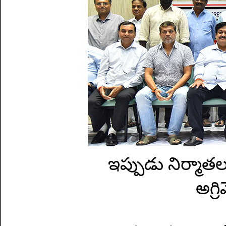
ఇప్పుడు నిర్మా
అగ్ర