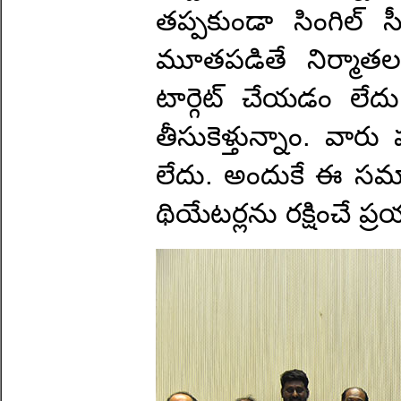
తప్పకుండా సింగిల్ స్క్
మూతపడితే నిర్మాతలకు
టార్గెట్ చేయడం లేదు
తీసుకెళ్తున్నాం. వార
లేదు. అందుకే ఈ సమావ
థియేటర్లను రక్షించే 