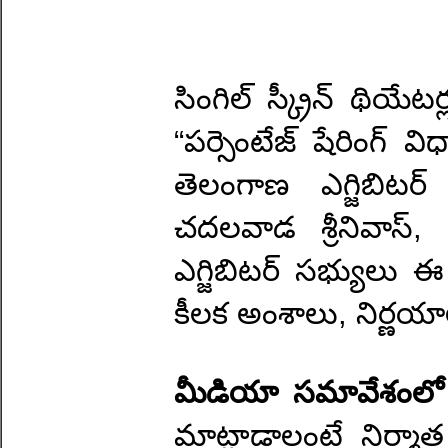
సింగిల్ స్క్రీన్ థియే
“పర్సెంటేజ్ షేరింగ్ 
తెలంగాణ ఎగ్జిబిటర
చదలవాడ శ్రీనివాస్, 
ఎగ్జిబిటర్ సభ్యులు
కీలక అంశాలు, నిర్ణయా
మీడియా సమావేశంలో 
మాట్లాడాలంటే నిర్మాత