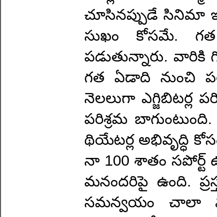
చూసినప్పుడే సినిమా ఇం
సుఖం కోసమే. గత 2
పడుతున్నారు. వారికి గ
గత ఏడాది నుంచి పరి
నెలలుగా ఎగ్జిబిటర్ల పర
పరిశ్రమ బాగుంటుంది.
థియేటర్ల అభివృద్ధి కోస
నా 100 శాతం సపోర్ట్ ఉ
మనందరిపై ఉంది. ప్రస్తు
సమన్వయం చాలా ము