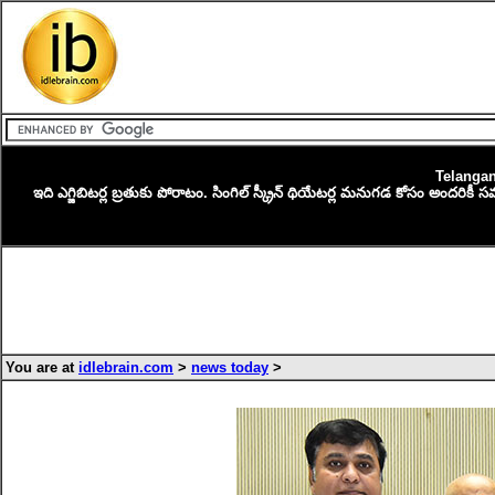
Telangan
ఇది ఎగ్జిబిటర్ల బ్రతుకు పోరాటం. సింగిల్ స్క్రీన్ థియేటర్ల మనుగడ కోసం అందరికీ
You are at
idlebrain.com
>
news today
>