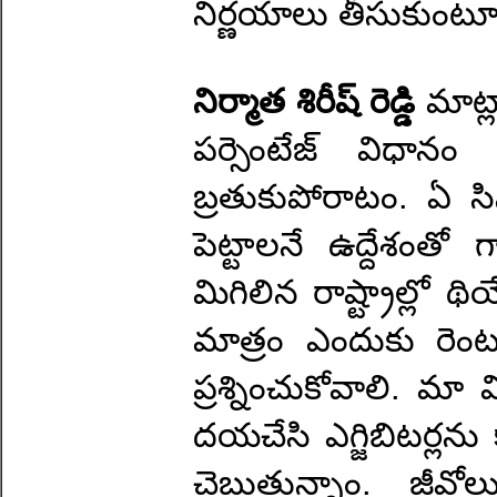
నిర్ణయాలు తీసుకుంటూ
నిర్మాత శిరీష్ రెడ్డి
మాట్
పర్సెంటేజ్ విధానం 
బ్రతుకుపోరాటం. ఏ సిన
పెట్టాలనే ఉద్దేశంతో
మిగిలిన రాష్ట్రాల్లో 
మాత్రం ఎందుకు రెంట‌ల
ప్రశ్నించుకోవాలి. మా 
దయచేసి ఎగ్జిబిటర్లన
చెబుతున్నాం. జీవోల