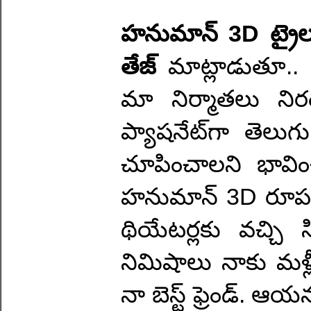
హనుమాన్ 3D ట్రైలర్
తేజ్
మాట్లాడుతూ.. 
మా నిర్మాతలు నిరం
ప్యాషనేట్‌గా తెలుగు
చూపించాలని భావించి
హనుమాన్ 3D రూపం
థియేటర్లకు వచ్చ
నిమిషాలు నాకు మళ్
నా బెస్ట్ ఫ్రెండ్. ఆ