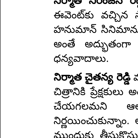
నిర్మాత నిరంజన్ రెడ
ఈవెంట్‌కు వచ్చిన 
హనుమాన్ సినిమాన
అంతే అద్భుతంగా ఎ
ధన్యవాదాలు.
నిర్మాత చైతన్య రెడ్డి
చిత్రానికి ప్రేక్ష
చేయగలమని ఆల
నిర్ణయించుకున్నాం.
ముందుకు తీసుకొస్తు