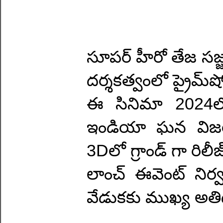
సూపర్ హీరో తేజ సజ్జ 
దర్శకత్వంలో ప్రైమ్‌షో 
ఈ సినిమా 2024లో వి
ఇండియా ఘన విజయాన
3Dలో గ్రాండ్ గా రిలీ
లాంచ్ ఈవెంట్ నిర్
వేడుకకు ముఖ్య అతి