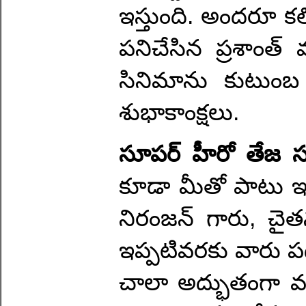
ఇస్తుంది. అందరూ కల
పనిచేసిన ప్రశాంత్ 
సినిమాను కుటుంబ 
శుభాకాంక్షలు.
సూపర్ హీరో తేజ స
కూడా మీతో పాటు ఇప
నిరంజన్ గారు, చైతన
ఇప్పటివరకు వారు పడ
చాలా అద్భుతంగా వచ