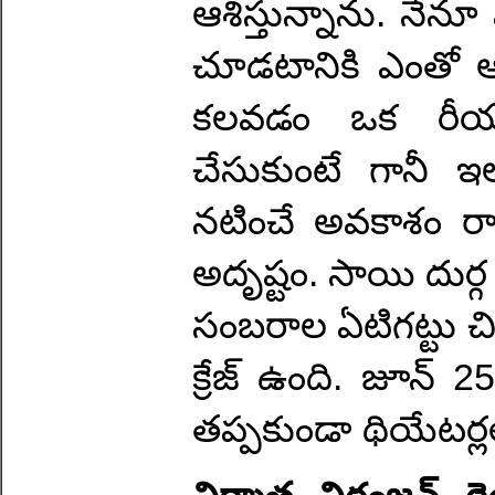
ఆశిస్తున్నాను. నేన
చూడటానికి ఎంతో ఆసక
కలవడం ఒక రీయూన
చేసుకుంటే గానీ ఇ
నటించే అవకాశం రావ
అదృష్టం. సాయి దుర్గ 
సంబరాల ఏటిగట్టు చిత్
క్రేజ్ ఉంది. జూన
తప్పకుండా థియేటర్