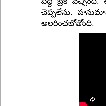
పెద్ద బ్రేక్ వచ్చి
చెప్పలేను. హనుమాన
అలరించబోతోంది.