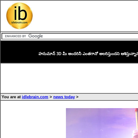
హనుమాన్ 3D మీ అందరినీ ఎంతగానో అలరిస్తుందని ఆశిస్తున్నాను
You are at
idlebrain.com
>
news today
>