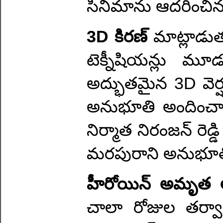
సినిమాను ఆదరించిన
3D కిరణ్
మాట్లాడు
టెక్నీషియన్లు మ
అద్భుతమైన 3D వెర్షన
అనుభూతి అందించాల
నిర్మాత నిరంజన్ రెడ
మరపురాని అనుభూతిన
హీరోయిన్ అమృత
చాలా రోజుల తర్