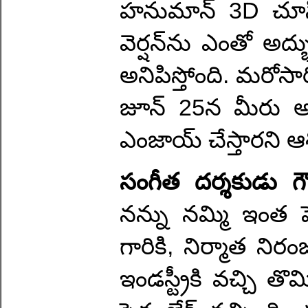
హనుమాన్ 3D చూసిన
వెర్షన్‌ను ఎంతో అద
అనిపిస్తోంది. మరో
జూన్ 25న మీరు 
ఎంజాయ్ చేస్తారని ఆశి
సంగీత దర్శకుడు 
నన్ను నమ్మి ఇంత పెద్
గారికి, నిర్మాత నిరం
ఇండస్ట్రీకి వచ్చి త