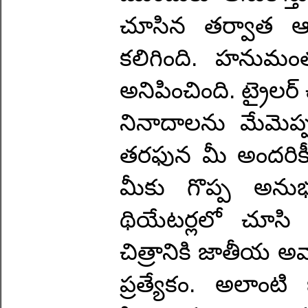
చూసిన తర్వాత ఆ
కలిగింది. హనుమంతు
అనిపించింది. ట్రైలర్
నినాదాలను మేమెప్పటి
తరఫున మీ అందరికీ 
మీకు గొప్ప అను
థియేటర్లలో చూసి
చిత్రానికి జాతీయ అవ
ప్రత్యేకం. అలాం