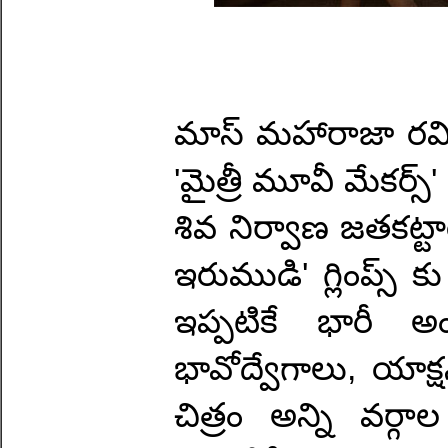
మాస్ మహారాజా రవిత
'మైత్రీ మూవీ మేకర్స్'
శివ నిర్వాణ జతకట్టార
ఇరుముడి' గ్లింప్స్
ఇప్పటికే భారీ అ
భావోద్వేగాలు, యాక్
చిత్రం అన్ని వర్గా