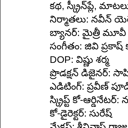
కథ, స్క్రీన్‌ప్లే, మా
నిర్మాతలు: నవీన్ యెర్
బ్యానర్: మైత్రీ మూవీ 
సంగీతం: జివి ప్రకాష్
DOP: విష్ణు శర్మ
ప్రొడక్షన్ డిజైనర్: సా
ఎడిటింగ్: ప్రవీణ్ పూడ
స్క్రిప్ట్ కో-ఆర్డినేటర్
కో-డైరెక్టర్: సురేష్
మేకప్: శ్రీనివాస్ రాజు