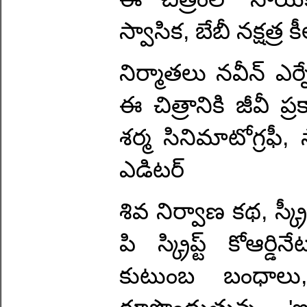
స్వాసిక, బేబీ నక్షత్ర
నిర్మాతలు నవీన్ ఎర్నే
ఈ చిత్రానికి జీవీ ప్
శర్మ సినిమాటోగ్రఫీ, 
ఎడిటర్
శివ నిర్వాణ కథ, స్క
పి స్క్రిప్ట్ కోఆర్డి
కుటుంబ బంధాలు,