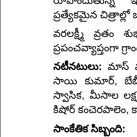
రూపొందుతున్న 'ఇ
ప్రత్యేకమైన చిత్రాల్
వరలక్ష్మీ వ్రతం
ప్రపంచవ్యాప్తంగా గ్ర
నటీనటులు:
మాస్ 
సాయి కుమార్, బేబ
స్వాసిక, మీసాల లక్ష
కిషోర్ కంచెరపాలెం, క
సాంకేతిక సిబ్బంది: