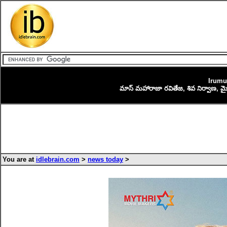
Irumu
మాస్ మహారాజా రవితేజ, శివ నిర్వాణ, మైత్రీ
You are at
idlebrain.com
>
news today
>