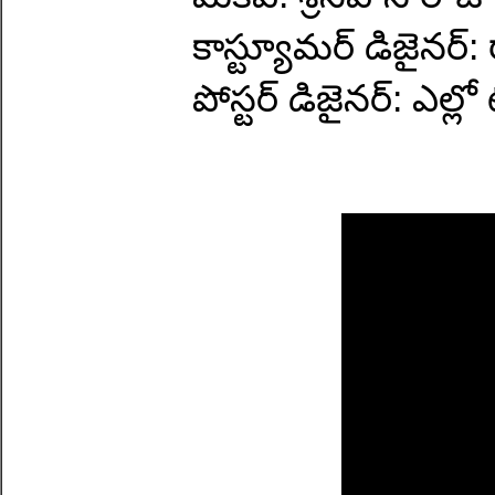
కాస్ట్యూమర్ డిజైనర్: 
పోస్టర్ డిజైనర్: ఎల్లో