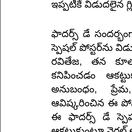
ఇప్పటికే విడుదలైన గ్ల
ఫాదర్స్ డే సందర్భం
స్పెషల్ పోస్టర్‌ను 
రవితేజ, తన కూతు
కనిపించడం ఆకట్టు
అనుబంధం, ప్రే
ఆవిష్కరించిన ఈ పోస్
ఈ ఫాదర్స్ డే స్పె
ఆకట్టుకుంటూ వైరల్ 