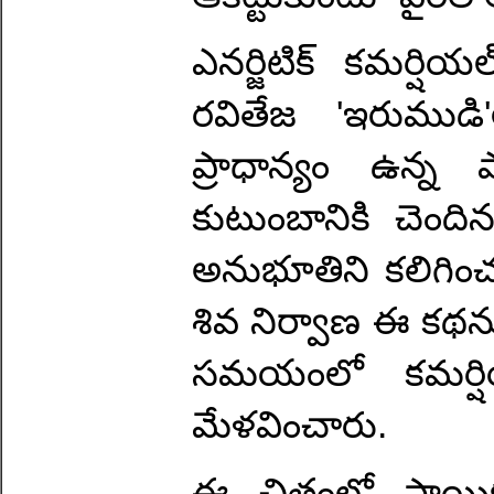
ఎనర్జిటిక్ కమర్షియల
రవితేజ 'ఇరుముడి'
ప్రాధాన్యం ఉన్న 
కుటుంబానికి చెందిన
అనుభూతిని కలిగించ
శివ నిర్వాణ ఈ కథను 
సమయంలో కమర్ష
మేళవించారు.
ఈ చిత్రంలో సాయి