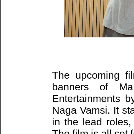
The upcoming fi
banners of Ma
Entertainments b
Naga Vamsi. It st
in the lead roles,
The film is all set