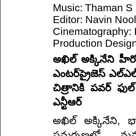
Music: Thaman S
Editor: Navin Nool
Cinematography: L
Production Design
అఖిల్ అక్కినేని హ
ఎంటర్‌ప్రైజెస్ ఎల్ఎల్
చిత్రానికి పవర్ ఫ
ఎన్టీఆర్
అఖిల్ అక్కినేని, భ
సమర్పణలో మనం 