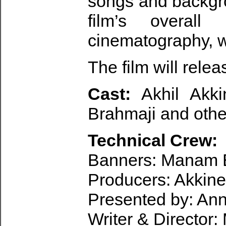
songs and backgr
film’s overall
cinematography, wh
The film will rele
Cast:
Akhil Akkin
Brahmaji and othe
Technical Crew:
Banners: Manam En
Producers: Akkin
Presented by: An
Writer & Director: