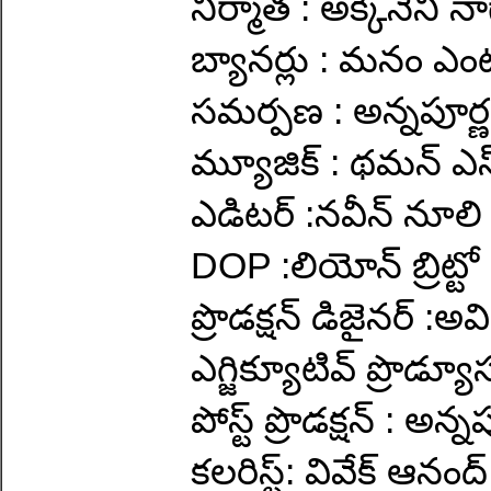
నిర్మాత : అక్కినేని 
బ్యానర్లు : మనం ఎంటర
సమర్పణ : అన్నపూర్ణ
మ్యూజిక్ : థమన్ ఎస
ఎడిటర్ :నవీన్ నూలి
DOP :లియోన్ బ్రిట్టో
ప్రొడక్షన్ డిజైనర్ :అవి
ఎగ్జిక్యూటివ్ ప్రొడ్యూ
పోస్ట్ ప్రొడక్షన్ : అన
కలరిస్ట్: వివేక్ ఆనంద్