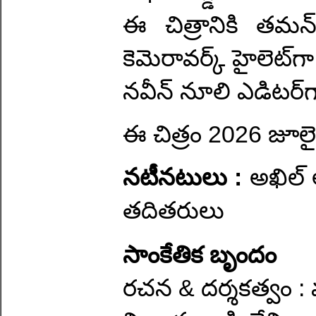
ఈ చిత్రానికి తమన్
కెమెరావర్క్ హైలెట్‌
నవీన్ నూలి ఎడిటర్‌గ
ఈ చిత్రం 2026 జూలై
నటీనటులు :
అఖిల్ అక
తదితరులు
సాంకేతిక బృందం
రచన & దర్శకత్వం : 