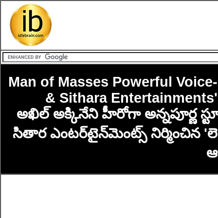
Man of Masses Powerful Voice-
& Sithara Entertainments
అఖిల్ అక్కినేని హీరోగా అన్నపూర్ణ 
సితార ఎంటర్‌టైన్‌మెంట్స్ నిర్మించిన '
ఆఫ