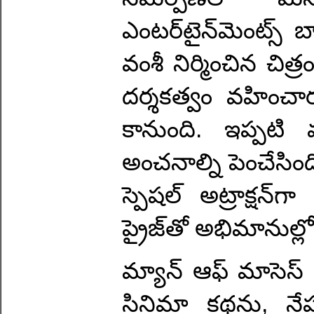
ఎంటర్‌టైన్‌మెంట్స్ 
వంశీ నిర్మించిన చిత
దర్శకత్వం వహించా
కానుంది. ఇప్పటి 
అంచనాల్ని పెంచేసింద
స్పెషల్ అట్రాక్షన్
ప్రైజ్‌తో అభిమానుల్
మ్యాన్ ఆఫ్ మాసెస్ 
సినిమా కథను, నేపథ