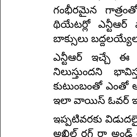
గంభీరమైన గాత్రంత
థియేటర్లో ఎన్టీఆర్
బాక్సులు బద్దలయ్యే
ఎన్టీఆర్ ఇచ్చే ఈ 
నిలుస్తుందని భావిస్
కుటుంబంతో ఎంతో అన
ఇలా వాయిస్ ఓవర్ ఇచ్
ఇప్పటివరకు విడుదలైన ప
అఖిల్ రగ్డ్ రా అండ్ 