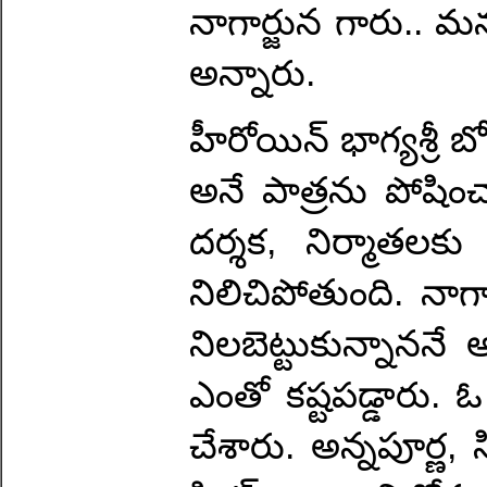
నాగార్జున గారు.. మన
అన్నారు.
హీరోయిన్ భాగ్యశ్రీ బ
అనే పాత్రను పోషించ
దర్శక, నిర్మాతలకు 
నిలిచిపోతుంది. నాగా
నిలబెట్టుకున్నానన
ఎంతో కష్టపడ్డారు. ఓ
చేశారు. అన్నపూర్ణ, స