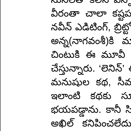
వీరంతా చాలా కష్టప
నవీన్ ఎడిటింగ్, బ్రి
అన్న‌(నాగవంశీ)కి 
చింటుకి ఈ మూవీ ఉన
చేస్తున్నారు. ‘లెన
మనుషుల కథ, సీమ
ఇలాంటి కథకు స
భయపడ్డాను. కానీ 
అఖిల్ కనిపించలేదు