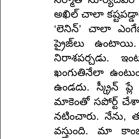
అఖిల్ చాలా కష్టపడ్డా
‘లెనిన్’ చాలా ఎంగ
ప్రైజ్‌లు ఉంటాయ
నిరాశపర్చడు. ఇం
ఖంగుతినేలా ఉంటుంది
ఉండదు. స్క్రీన్ ప్ల
మాకెంతో సపోర్ట్ చేశ
నటించారు. నేను, తమన
వస్తుంది. మా క