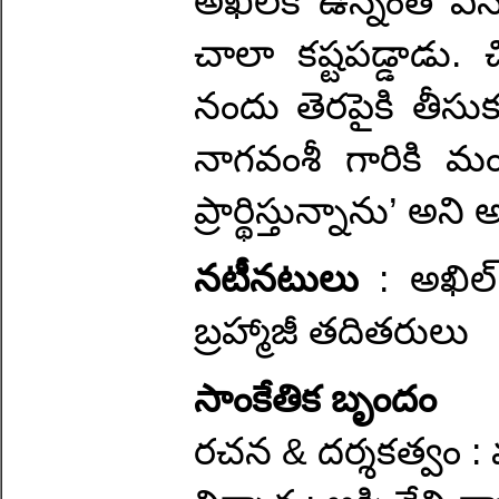
అఖిల్‌కి ఉన్నంత ఎ
చాలా కష్టపడ్డాడు. చ
నందు తెరపైకి తీసుక
నాగవంశీ గారికి మం
ప్రార్థిస్తున్నాను’ అని
నటీనటులు
: అఖిల్ 
బ్రహ్మాజీ తదితరులు
సాంకేతిక బృందం
రచన & దర్శకత్వం : 