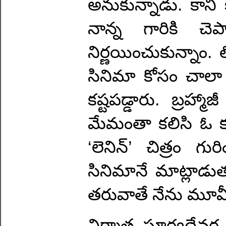
అనుకున్నాడు. కానీ క
నాన్న గారికి చె
నిర్ణయించుకున్నా
సినిమా కోసం చాలా కష
కష్టపడ్డారు. బ్రహ్
మేమంతా కలిసి ఓ కు
‘లెనిన్’ చిత్రం గ
సినిమానే మాట్లాడుతు
తరువాతే నేను మూవీ 
నిర్మాత సూర్యదేవర 