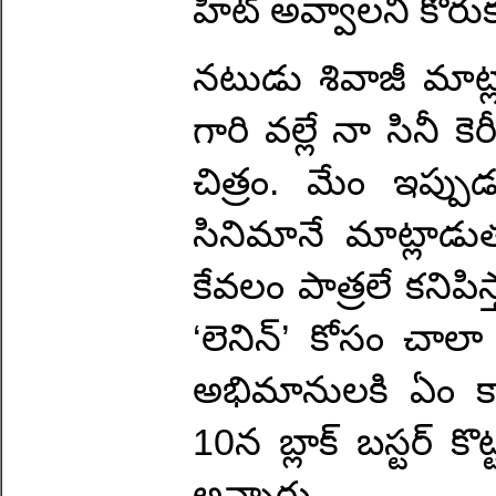
హిట్ అవ్వాలని కోరు
నటుడు శివాజీ మాట్ల
గారి వల్లే నా సినీ కెర
చిత్రం. మేం ఇప్పు
సినిమానే మాట్లాడు
కేవలం పాత్రలే కనిపిస
‘లెనిన్’ కోసం చాలా క
అభిమానులకి ఏం క
10న బ్లాక్ బస్టర్ కొ
అన్నారు.