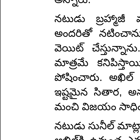
నటుడు బ్రహ్మాజీ మ
అందరితో నటించాను.
వెయిట్ చేస్తున్నా
మాత్రమే కనిపిస్తా
పోషించారు. అఖిల్ 
ఇష్టమైన సితార, అన్
మంచి విజయం సాధించ
నటుడు సునీల్ మాట్ల