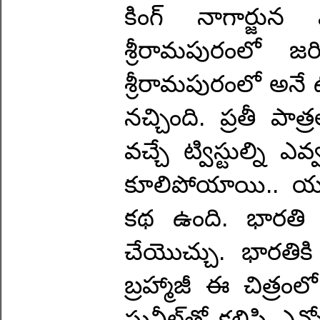
కింగ్ నాగార్జు
శ్రీరామపురంలో జ
శ్రీరామపురంలో అనే ఊ
నచ్చింది. ప్రతీ పా
వచ్చే ట్విస్టుల్ని
కూలిపోయాయి.. యుద్
కథ ఉంది. భారతి (భ
చేయొచ్చు. భారతికి 
బ్రహ్మాజీ ఈ చిత్ర
సునీల్‌తో కలిసి ఎన్