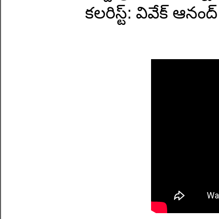
కలరిస్ట్: వివేక్ ఆనంద్