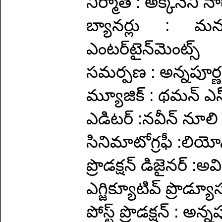
నిర్మాత : అక్కినేని 
బ్యానర్లు : మనం
ఎంటర్‌టైన్‌మెంట్స్
సమర్పణ : అన్నపూర్ణ
మ్యూజిక్ : థమన్ ఎస
ఎడిటర్ :నవీన్ నూలి
సినిమాటోగ్రఫీ :లియోన్ 
ప్రొడక్షన్ డిజైనర్ :అవి
ఎగ్జిక్యూటివ్ ప్రొడ్యూ
పోస్ట్ ప్రొడక్షన్ : అన