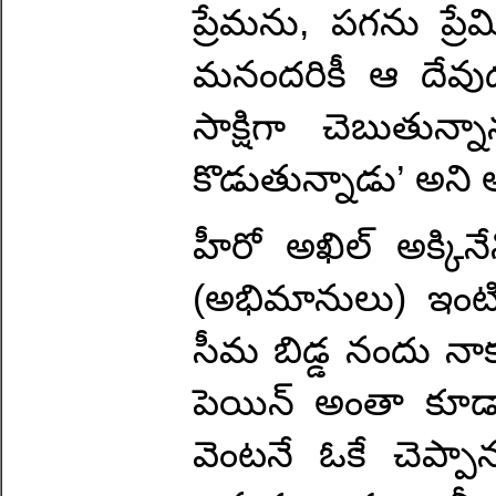
ప్రేమను, పగను ప్రేమి
మనందరికీ ఆ దేవుడు 
సాక్షిగా చెబుతున
కొడుతున్నాడు’ అని 
హీరో అఖిల్ అక్కినే
(అభిమానులు) ఇంటిల
సీమ బిడ్డ నందు నాక
పెయిన్ అంతా కూడా
వెంటనే ఓకే చెప్ప