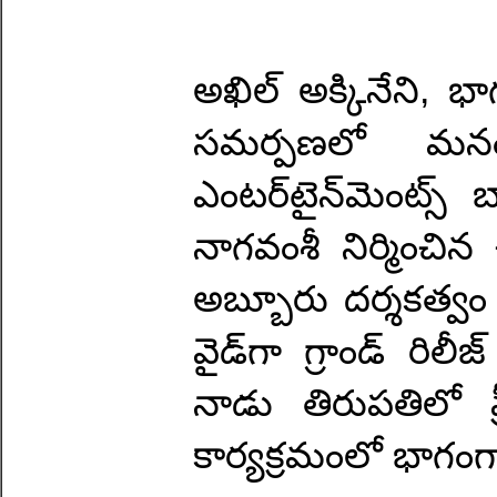
అఖిల్ అక్కినేని, భా
సమర్పణలో మనం ఎ
ఎంటర్‌టైన్‌మెంట్స్ 
నాగవంశీ నిర్మించిన
అబ్బూరు దర్శకత్వం వ
వైడ్‌గా గ్రాండ్ రి
నాడు తిరుపతిలో ప్
కార్యక్రమంలో భాగంగ