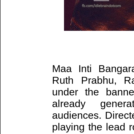
Maa Inti Bangar
Ruth Prabhu, R
under the banne
already gener
audiences. Direc
playing the lead r