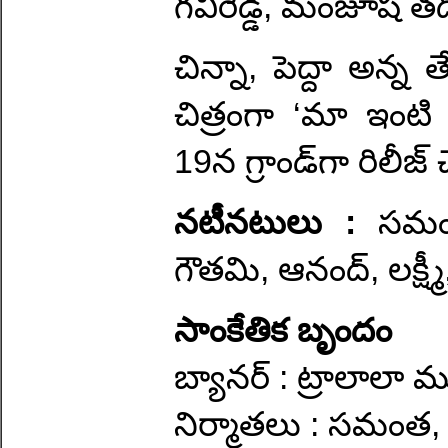
గవిరెడ్డి, మంజూష తది
చిన్నా, పెద్దా అన్
చిత్రంగా ‘మా ఇంటి
19న గ్రాండ్‌గా రిలీజ
నటీనటులు :
సమంత
గౌతమి, ఆనంద్, లక్ష్మ
సాంకేతిక బృందం
బ్యానర్ : ట్రాలాలా మూ
నిర్మాతలు : సమంత, 