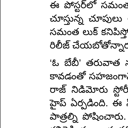
ఈ పోస్టర్‌లో సమంత 
చూస్తున్న చూపులు 
సమంత లుక్ కనిపిస్త
రిలీజ్ చేయబోతోన్నార
‘ఓ బేబీ’ తరువాత నంద
కావడంతో సహజంగానే 
రాజ్ నిడిమోరు స్టోర
హైప్ ఏర్పడింది. ఈ స
పాత్రల్ని పోషించారు. 