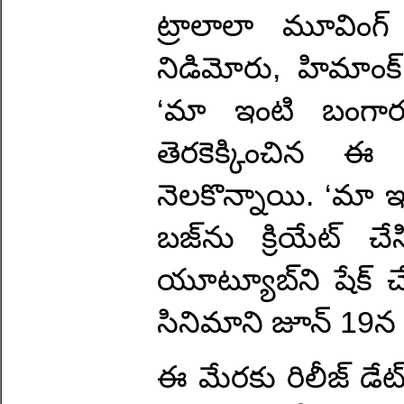
ట్రాలాలా మూవింగ్
నిడిమోరు, హిమాంక్ ద
‘మా ఇంటి బంగారం
తెరకెక్కించిన ఈ
నెలకొన్నాయి. ‘మా 
బజ్‌ను క్రియేట్ 
యూట్యూబ్‌ని షేక్ చే
సినిమాని జూన్ 19న 
ఈ మేరకు రిలీజ్ డేట్‌న