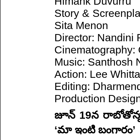
Himank Duvurru
Story & Screenpla
Sita Menon
Director: Nandini
Cinematography:
Music: Santhosh 
Action: Lee Whitt
Editing: Dharmen
Production Design
జూన్ 19న రాబోతోన్
‘మా ఇంటి బంగారం’