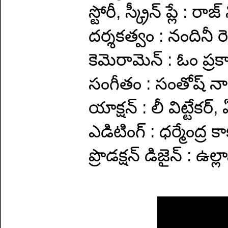
స్టోరీ, స్క్రీన్ ప్లే 
దర్శకత్వం : నందినీ రెడ
కెమెరామెన్ : ఓం ప్రకా
సంగీతం : సంతోష్ 
యాక్షన్ : లీ విట్టేకర్
ఎడిటింగ్ : ధర్మేంద్ర 
ప్రొడక్షన్ డిజైన్ : ఉల్