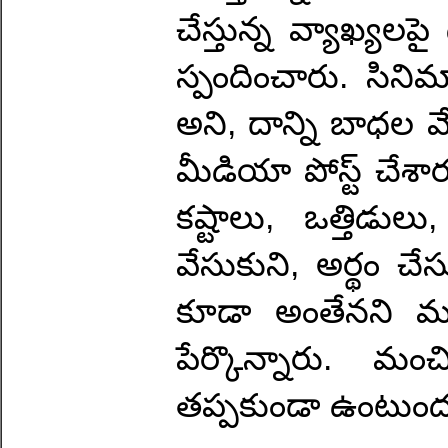
చేస్తున్న వ్యాఖ్యలపై 
స్పందించారు. సిన
అని, దాన్ని బాధల 
మీడియా పోస్ట్ చేశా
కష్టాలు, ఒత్తిడు
వేసుకుని, అర్థం చేస
కూడా అంతేనని మధుర
పేర్కొన్నారు. మంచ
తప్పకుండా ఉంటుం