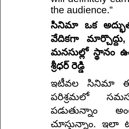
the audience.”
సినిమా ఒక అద్భు
వేదికగా మార్చొద్దు, 
మనసుల్లో స్థానం ఉ
శ్రీధర్ రెడ్డి
ఇటీవల సినిమా ఈవ
పరిశ్రమలో సమస్
పడుతున్నాం అంట
చూస్తున్నాం. ఇలా ట