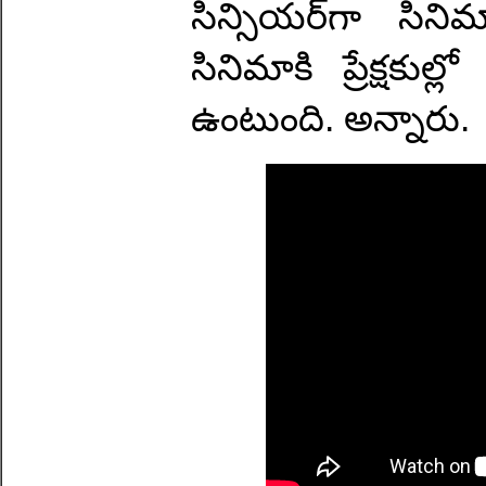
సిన్సియర్‌గా సి
సినిమాకి ప్రేక్షకు
ఉంటుంది. అన్నారు.