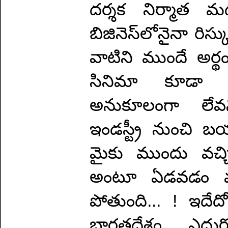
దర్శక నిర్మాత మధు
బిజినెస్‌లోనైనా రిస
వాటిని ముందే అర్థ
సినిమా కూడా అం
అనుకూలంగా లేవని
ఇండస్ట్రీ నుంచి బయట
మైకు ముందు వచ్
అంటూ ఏడవడం వల్ల
పోతుంది... ! ఇద
భారతదేశం ఎదుర్క