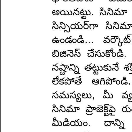
అయినట్టు. సినిమా 
సిన్సియర్‌గా సిన
ఉండండి… వర్కౌట్ 
బిజినెస్ చేసుకోండ
నష్టాన్ని తట్టుకునే
లేకపోతే ఆగిపోండ
సమస్యలు, మీ వ్య
సినిమా ప్రాజెక్ట్‌ప
మీడియం. దాన్ని 