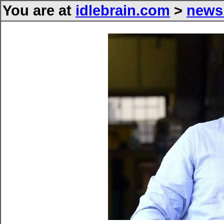
You are at
idlebrain.com
>
news