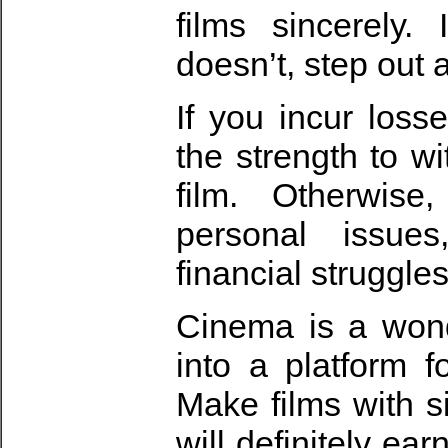
films sincerely. 
doesn’t, step out
If you incur loss
the strength to w
film. Otherwis
personal issue
financial struggles 
Cinema is a wond
into a platform f
Make films with s
will definitely e