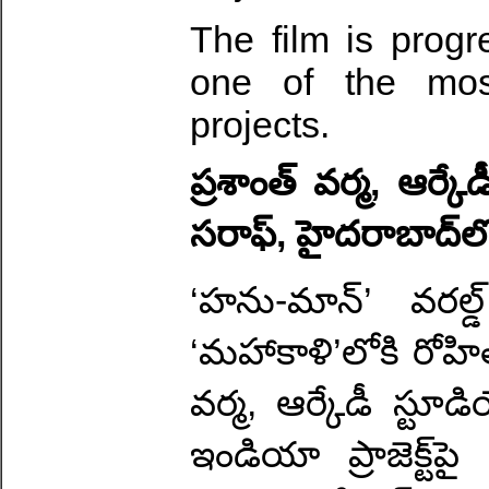
The film is progr
one of the most
projects.
ప్రశాంత్ వర్మ, ఆర్క
సరాఫ్, హైదరాబాద్‌లో 
‘హను-మాన్’ వరల్
‘మహాకాళి’లోకి రోహిత
వర్మ, ఆర్కేడీ స్టూ
ఇండియా ప్రాజెక్ట్‌