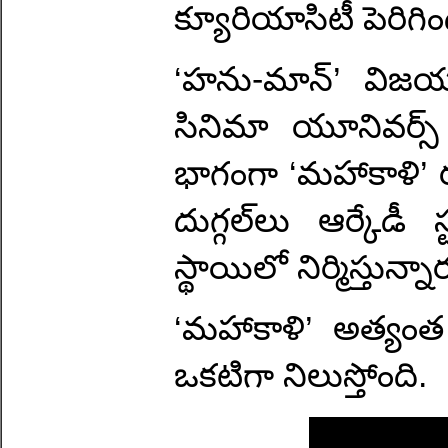
క్యూరియాసిటీ పెరిగిం
‘హను-మాన్’ వి
సినిమా యూనివర్స్ న
భాగంగా ‘మహాకాళి’ రూ
దుగ్గల్‌లు ఆర్కేడీ 
స్థాయిలో నిర్మిస్తున్
‘మహాకాళి’ అత్యంత ఆ
ఒకటిగా నిలుస్తోంది.