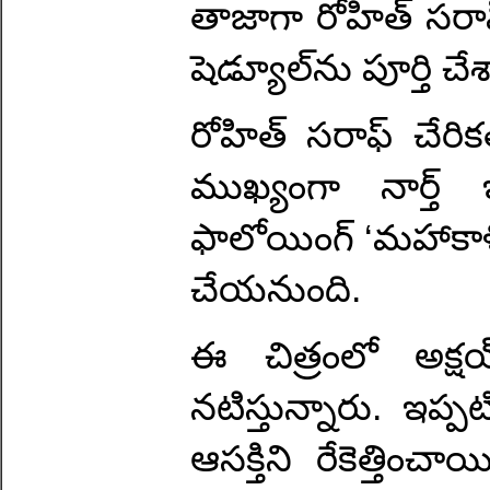
తాజాగా రోహిత్ సరాఫ
షెడ్యూల్‌ను పూర్తి చే
రోహిత్ సరాఫ్ చేరిక
ముఖ్యంగా నార్త
ఫాలోయింగ్ ‘మహాకాళ
చేయనుంది.
ఈ చిత్రంలో అక్షయ
నటిస్తున్నారు. ఇప్పటి
ఆసక్తిని రేకెత్తించా