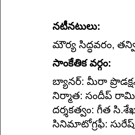
న‌టీన‌టులు:
మౌర్య సిద్ధ‌వ‌రం, త‌న్
సాంకేతిక వ‌ర్గం:
బ్యాన‌ర్: మీరా ప్రొడ‌క్ష‌న్
నిర్మాత‌: సందీప్ రామి
ద‌ర్శ‌క‌త్వం: గీత సి.శేఖ‌
సినిమాటోగ్ర‌ఫీ: సురేష