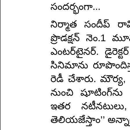
సంద‌ర్భంగా...
నిర్మాత సందీప్ రా
ప్రొడ‌క్ష‌న్ నెం.
ఎంట‌ర్‌టైన‌ర్‌. డైరెక్
సినిమాను రూపొందిస్త
రెడీ చేశారు. మౌర్య‌, 
నుంచి షూటింగ్‌ను ప
ఇత‌ర న‌టీన‌టులు, 
తెలియ‌జేస్తాం’’ అన్నా