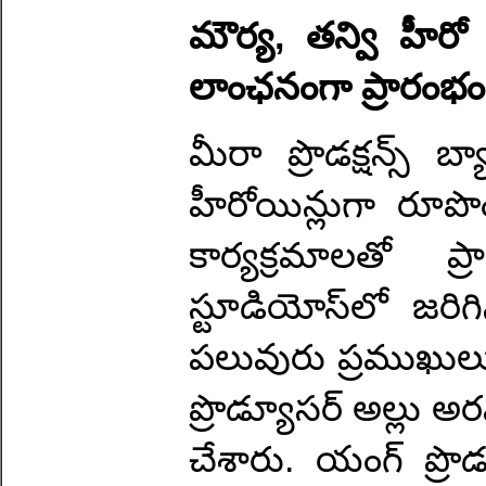
మౌర్య‌, త‌న్వి హీరో హీ
లాంఛ‌నంగా ప్రారంభం
మీరా ప్రొడ‌క్ష‌న్స్ బ
హీరోయిన్లుగా రూపొ
కార్య‌క్ర‌మాల‌తో
స్టూడియోస్‌లో జ‌రిగి
ప‌లువురు ప్ర‌ముఖులు
ప్రొడ్యూస‌ర్ అల్లు అర‌వ
చేశారు. యంగ్ ప్రొడ్