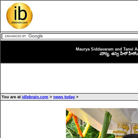
Maurya Siddavaram and Tanvi Aa
మౌర్య‌, త‌న్వి హీరో హీరోయి
You are at
idlebrain.com
>
news today
>