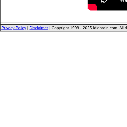
Privacy Policy
|
Disclaimer
| Copyright 1999 - 2025 Idlebrain.com. All r