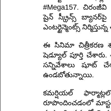
#Mega157. చిరంజీవి
షైన్ స్క్రీన్స్ బ్యానర్
ఎంటర్టైన్మెంట్స్ నిర్మిస్తు
ఈ సినిమా చిత్రీకరణ శ
షెడ్యూల్ పూర్తి చేశా
సన్నివేశాలు షూట్ చ
ఉండబోతున్నాయి.
కమర్షియల్ ఫార్మాట్
రూపొందించడంలో మాస్టర