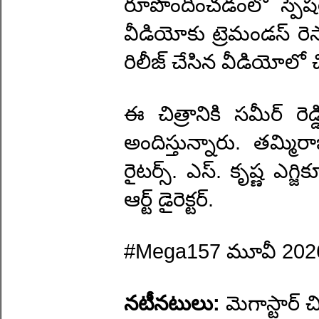
రూపొందించడంలో స్పెషల
వీడియోకు ట్రెమండస్ రెస్
రిలీజ్ చేసిన వీడియోలో 
ఈ చిత్రానికి సమీర్ రెడ
అందిస్తున్నారు. తమ్మ
రైటర్స్. ఎస్. కృష్ణ ఎగ్జ
ఆర్ట్ డైరెక్టర్.
#Mega157 మూవీ 2026 స
నటీనటులు:
మెగాస్టార్ 