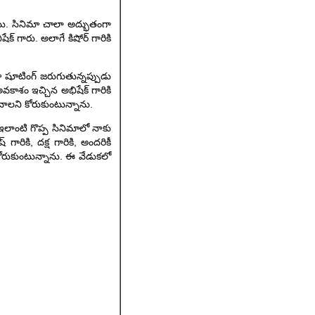
ాము. సినిమా చాలా అద్భుతంగా
 గారు. అలాగే కిషోర్ గారికి
మా షూటింగ్ జరుగుతున్నప్పుడు
వకాశం ఇచ్చిన అభిషేక్ గారికి
కావాలని కోరుకుంటున్నాను.
లాంటి గొప్ప సినిమాలో నాకు
రికి, దక్ష గారికి, అందరికీ
ోరుకుంటున్నాను. ఈ వేడుకలో