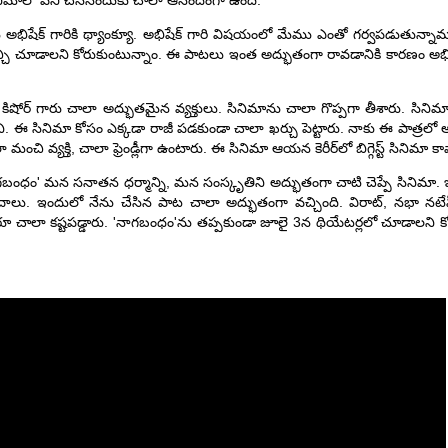
ినిమాలో పని చేసినందుకు చాలా ఆనందంగా ఉంది.
న అభిషేక్ గారికి థ్యాంక్యూ. అభిషేక్ గారి విషయంలో మేము ఎంతో గర్వపడుతున్న
్చి చూడాలని కోరుకుంటున్నాం. ఈ పాటలు ఇంత అద్భుతంగా రావడానికి కారణం అభిషేక్
 కిషోర్ గారు చాలా అద్భుతమైన వ్యక్తులు. సినిమాను చాలా గొప్పగా తీశారు. సిని
ిని. ఈ సినిమా కోసం ఎక్కడా రాజీ పడకుండా చాలా ఖర్చు పెట్టారు. నాకు ఈ పాత్రలో అ
ంచి వ్యక్తి, చాలా ఫ్రెండ్లీగా ఉంటారు. ఈ సినిమా ఆయన కెరీర్‌లో బిగ్గెస్ట్ సినిమా 
బంధం' మన సనాతన ధర్మాన్ని, మన సంస్కృతిని అద్భుతంగా చాటి చెప్పే సినిమా. ఇ
లు. ఇందులో నేను చేసిన పాట చాలా అద్భుతంగా వచ్చింది. విరాట్, నభా నటేష్ గా
 చాలా కష్టపడ్డారు. 'నాగబంధం'ను తప్పకుండా జూలై 3న థియేటర్లలో చూడాలని క