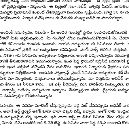
ెక్కుతున్న ఎపిక్ అడ్వెంచర్ విజువల్ వండర్ 'నాగబంధం – ది సీక్రెట్ ట్రెజర్'. నిక్ 
బడ్జెట్ తో ప్రతిష్టాత్మకంగా నిర్మించారు. ఈ చిత్రంలో నభా నటేష్, ఐశ్వర్య మీనన్, జగపత
కే విడుదలైన ప్రమోషనల్ కంటెంట్ దేశవ్యాప్తంగా సంచలనం సృష్టించింది. జూలై 3న ఈ చి
మీట్ నిర్వహించారు. నిర్మాత సురేష్ బాబు ఈ వేడుకకు ముఖ్య అతిథి గా హాజరయ్యారు.
..అందరికీ నమస్కారం. నటుడిగా మీ అందరి గుండెల్లో స్థానం సంపాదించుకోవడానికి ఈ
్క్ చేశానో మీకు అర్థమవుతుంది. మీ గుండెల్లో చోటు సంపాదించుకోవడానికి ఏం చ
భిషేక్ గారికి జీవితాంతం రుణపడి ఉంటాను. ఆయన అద్భుతంగా ఈ సినిమాను తీశారు
 సినిమాలో ప్రతిదీ ఒక అద్భుతంలా కనిపిస్తుంది. మాస్ పల్స్ తెలిసిన దర్శకుడు
రు, నిశిత గారు సినిమాను అద్భుతంగా నిర్మించారు. అనంత పద్మనాభస్వామి రథయాత్ర 
ికి తీసుకురావాలని అడుగుతున్నారు. ఇంత పెద్ద స్థాయిలో పబ్లిసిటీ జరగడానికి 
ఇంత పబ్లిసిటీ వచ్చేదని నేను అనుకోను. ఇలాంటి నిర్మాతలకు ప్రేక్షకులు సపోర్ట
 అద్భుతంగా చిత్రీకరించారు. ఆయనకు హ్యాట్సాఫ్. ప్రణవ్ సినిమాను అద్భుతంగా కట్ 
సారి మా నిర్మాతలకు ధన్యవాదాలు తెలియజేస్తున్నాను. మా దర్శకుడు అభిషేక్ 
 ఇది కేవలం ఒక సినిమా కాదు... ఒక ఎక్స్ పీరియన్స్. మన భారతీయ సంస్కృతిని, వారస
డ్వాన్స్ బుకింగ్స్ అద్భుతంగా ఉన్నాయి. దేశవ్యాప్తంగా టీజర్, ట్రైలర్‌కు అద్
ాలని మనస్ఫూర్తిగా కోరుకుంటున్నాను.
మస్కారం. ఈ సినిమా షూటింగ్ చేస్తున్నప్పుడు పెద్ద సెట్ వేసినప్పుడు అభిషేక్ న
ాగే ఆర్ట్ డైరెక్టర్ అశోక్ కూడా చాలా చక్కని వర్క్ ఇచ్చారు. అశోక్ నాకు 'ఇంద్రు
ద్భుతమైన వర్క్ ఇచ్చాడు. ఇది చాలా కాస్ట్లీగా తీసిన సినిమా. నేను రషెస్ చూ
ేశారు. టీమ్ అందరికీ ఆల్ ది వెరీ బెస్ట్. ఈ సినిమా చాలా పెద్ద సక్సెస్ కావాలని కోర