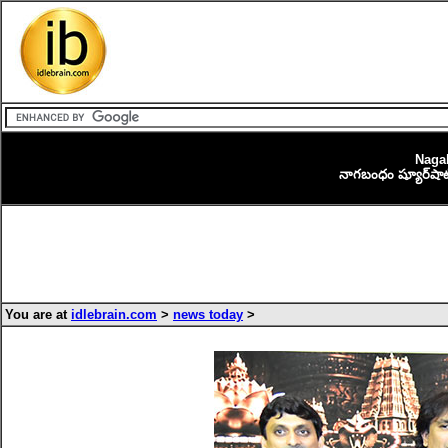
Naga
నాగబంధం ష్యూర్‌షాట్ బ్
You are at
idlebrain.com
>
news today
>