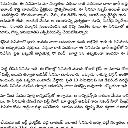
 నమస్కారం. ఈ సినిమాను మా నిర్మాతలు ఎక్కడా రాజీ పడకుండా చాలా భారీ బడ్జెట్‌త
 ఇలాంటి కొత్త టాలెంట్‌ను ప్రేక్షకులు ప్రోత్సహించాలి. ఈ సినిమా సక్సెస్ అయితే ఇ
దరిస్తారని కోరుకుంటున్నాను. నేను, మా డీవోపీ గారు, అలాగే ఆర్ట్ డైరెక్టర్ గా
నుమతి లేదు. అందుకే మేము ఆ ఆలయాన్ని ప్రత్యక్షంగా చూసి, పేపర్‌పై స్కెచ్‌ల
ాలు, సనాతన ధర్మానికి సంబంధించిన ఒక గొప్ప సందేశం కూడా ఈ సినిమాలో ఉ
నిమాను, గొప్ప అనుభూతిని ఎక్స్‌పీరియన్స్ చేయబోతున్నారు.
ుతమైన సినిమాలో భాగం కావడం చాలా ఆనందంగా ఉంది. అభిషేక్ గారు ఈ సినిమాన
త గారు అద్భుతమైన వ్యక్తులు. ఎక్కడా రాజీ పడకుండా ఈ సినిమాను భారీ బడ్జెట్‌తో న
ో పనిచేసిన ప్రతి ఒక్కరికీ థ్యాంక్యూ సో మచ్. జూలై 3న తప్పకుండా అందరూ ఈ
గా పెట్టి తీసిన సినిమా ఇది. ఈ రోజుల్లో సినిమాకి మూడు రోజులే లైఫ్. ఆ మూడు రోజు
ఫైనల్ మిక్స్ అయిన తర్వాత అభిషేక్ సినిమా చూపించారు. ఇప్పుడు నాకున్న టెన్షన్ అం
ంటుంది. ప్రతి ఒక్కరూ ఎంజాయ్ చేస్తారు. ప్రతి 10 నిమిషాలకు ఒక డిఫరెంట్ వరల్డ్
ంది. సినిమా చూసిన తర్వాత ఆడియన్స్ చాలా సాటిస్ఫై అవుతారు. కచ్చితంగా ఇది ష్యూర
ిమా మీద మేము పూర్తి కాన్ఫిడెన్స్‌తో ఉన్నాము. ఆ కాన్ఫిడెన్స్‌కు కారణం మేము 
ఈ సినిమాకి దేవుడే మా ఫస్ట్ హీరో. మా డైరెక్టర్ అభిషేక్ గారు సెకండ్ హీరో. స్క్రీ
నిమా కోసం రాత్రింబవళ్లు పనిచేశారు. ఆయన పడిన కష్టాన్ని నేను కళ్లారా చూశా
ేయడం ఒక ఆర్ట్ డైరెక్టర్‌కు పెద్ద ఛాలెంజ్. ఇలాంటి సినిమాకి ఖర్చు పెట్టే నిర్మాతల