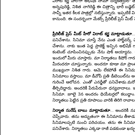
విరాట్ కర్ణ హీరోగా అభిషేక్ నామా దర్శకత్వంలో తెరక
అన్నపురెడ్డి, నిశిత నాగిరెడ్డి ఈ చిత్రాన్ని భారీ 
సావ్నీ ఇతర కీలక పాత్రల్లో నటిస్తున్నారు. ఇప్పటి
కానుంది. ఈ సందర్భంగా మేకర్స్ ప్రీరిలీజ్ ప్రెస్ 
ప్రీరిలీజ్ ప్రెస్ మీట్ హీరో విరాట్ కర్ణ మాట్లాడుతూ
.
పనిచేశాను. సినిమా చూస్తే నేను ఎంత హార్డ్‌వర
చేశాను. నాకు ఇంత పెద్ద ప్రాజెక్ట్ ఇచ్చిన అ
కంటెంట్ చూపించినప్పుడు నేను షాక్ అయ్యాను. ఈ
ఇందులో మీరు చూస్తారు. మా నిర్మాతలు కిషోర్ గా
మీరందరూ చూస్తున్నారు. అందరూ కూడా మా ప్రాంతాన
ముఖ్యంగా నిశిత గారు. ఆమె లేకపోతే ఈ సినిమాకు 
సినిమాలు వస్తాయి. మా డీవోపీ ప్రతి డీటెయిల్‌ను
గురించే ఆలోచన. ఎంతో ఎనర్జీతో పనిచేశాడు.మరో
తీర్చిదిద్దారు. అందరికీ పేరుపేరునా ధన్యవాదాలు.
సినిమా. జూలై 3న అందరం థియేటర్లలో కలుద్దాం. అ
నిర్మాతలు పెట్టిన ప్రతి రూపాయి వారికి తిరిగి రావ
నిర్మాత సురేష్ బాబు మాట్లాడుతూ
... అందరికీ న
చెప్పేవారు. తను అద్భుతంగా ఈ సినిమాను తీశాడు. అల
సినిమాలప్పటి నుంచి పరిచయం. తను ఈ సినిమాకి అ
పనిచేశారు. నిర్మాతలు ఎక్కడా రాజీ పడకుండా ఖర్చు చ