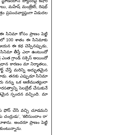
స్టూడియోస్ బ్యానర్‌పై కిషోర్
ిబాబు, మహేష్ మంజ్రేకర్, రిషభ్
త్రం ప్రపంచవ్యాప్తంగా విడుదల
 సినిమా కోసం ప్రాణం పెట్టి
ేయాలో 100 శాతం ఈ సినిమాకు
. ఆయన ఈ కథ చెప్పినప్పుడు,
 సినిమా తీస్తే ఎలా ఉంటుందో
ఎంత గ్రాండ్ సక్సెస్ అయిందో
ప్రధాన కారణం మా నిర్మాతలు,
్ చేస్తే మరిన్ని అద్భుతమైన
చేశాడు. తనకు ఎప్పుడూ సినిమా
గారు నన్ను ఒక ఆణిముత్యంలా
త్వాన్ని సెలబ్రేట్ చేసుకునే
భుతమైన స్పందన వచ్చింది. మా
ాకు ఫోన్ చేసి వచ్చి చూడమని
డు చంద్రుడు', 'కలిసుందాం రా'
శాను. అందరూ ప్రాణం పెట్టి
ుకుంటున్నాను.