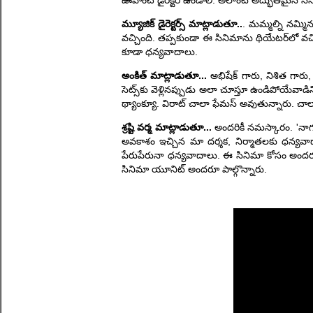
ఊహించే డైరెక్టర్ ఉండాలి. అలాంటి అద్భుతమైన స
మ్యూజిక్ డైరెక్టర్స్ మాట్లాడుతూ..
. మమ్మల్ని నమ్మి
వచ్చింది. తప్పకుండా ఈ సినిమాను థియేటర్‌లో వచ
కూడా ధన్యవాదాలు.
అంకిత్ మాట్లాడుతూ...
అభిషేక్ గారు, నిశిత గారు,
సెట్స్‌కు వెళ్లినప్పుడు అలా చూస్తూ ఉండిపోయేవాడ
థ్యాంక్యూ. విరాట్ చాలా ఫేమస్ అవుతున్నారు. చాలా మ
శ్రష్టి వర్మ మాట్లాడుతూ...
అందరికీ నమస్కారం. 'నాగ
అవకాశం ఇచ్చిన మా దర్శక, నిర్మాతలకు ధన్యవాదా
పేరుపేరునా ధన్యవాదాలు. ఈ సినిమా కోసం అందరూ
సినిమా యూనిట్ అందరూ పాల్గొన్నారు.