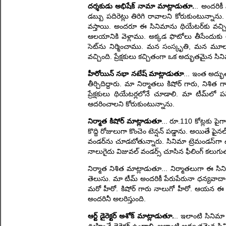
దర్శకుడు అభిషేక్ నామా మాట్లాడుతూ.
.. అందరికీ
డబ్బు పదిరెట్లు తిరిగి రావాలని కోరుకుంటున్నాను.
వస్తాయి. అందరూ ఈ సినిమాను థియేటర్‌కు వచ్చి ఆ
ఆలయానికి వెళ్లాము. అక్కడ ఫొటోలు తీసేందుకు అ
సెట్‌ను నిర్మించాము. మన సంస్కృతి, మన మూల
వచ్చింది. ప్రేక్షకులు కచ్చితంగా ఒక అద్భుతమైన సి
హీరోయిన్ నభా నటేష్ మాట్లాడుతూ
... ఇంత అద్భ
తీర్చిదిద్దారు. మా నిర్మాతలు కిషోర్ గారు, నిశి
ప్రేక్షకులు థియేటర్లలోనే చూడాలి. మా టీమ్‌ల
ఆదరించాలని కోరుకుంటున్నాను.
నిర్మాత కిషోర్ మాట్లాడుతూ
... రూ.110 కోట్లకు పై
కొద్ది రోజులుగా కొంచెం టెన్షన్ పడ్డాను. అయితే 
వండర్‌ను చూడబోతున్నారు. సినిమా ట్రెమండస్‌గా ఉ
నాలుగైదు విజువల్ వండర్స్ చూసిన ఫీలింగ్ కలుగుతు
నిర్మాత నిశిత మాట్లాడుతూ... నిర్మాతలుగా ఈ సిన
తెలుసు. మా టీమ్ అందరికీ పేరుపేరునా ధన్యవాదాలు. 
మరో హీరో. కిషోర్ గారు నాలుగో హీరో. ఆయన ఈ సి
అందరినీ అలరిస్తుంది.
ఆర్ట్ డైరెక్టర్ అశోక్ మాట్లాడుతూ.
.. ఇలాంటి సినిమా చ