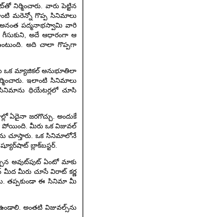
ో నిర్మించారు. వారు పెట్టిన
లాంటి మరెన్నో గొప్ప సినిమాలు
రు అనంత పద్మనాభస్వామి వారి
ు గీసుకుని, అదే ఆధారంగా ఆ
ంటుంది. అది చాలా గొప్పగా
ు ఒక మ్యాజికల్ అనుభూతిలా
ిర్మించారు. ఇలాంటి సినిమాలు
 సినిమాను థియేటర్లలో చూసి
ల్లో ఏదైనా జరగొచ్చు. అందుకే
తా పోయింది. మీరు ఒక విజువల్
‌ను చూస్తారు. ఒక సినిమాలోనే
్‌షాట్ బ్లాక్‌బస్టర్.
ఇచ్చిన అవుట్‌పుట్ ఏంటో మాకు
న్ మీద మీరు చూసే విరాట్ కర్ణ
ను. తప్పకుండా ఈ సినిమా మీ
ు ఉండాలి. అంతటి విజువల్స్‌ను