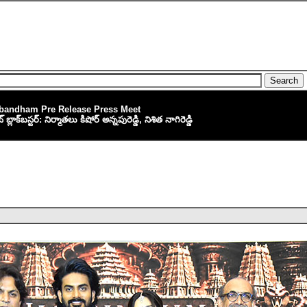
bandham Pre Release Press Meet
లాక్‌బస్టర్: నిర్మాతలు కిషోర్ అన్నపురెడ్డి, నిశిత నాగిరెడ్డి