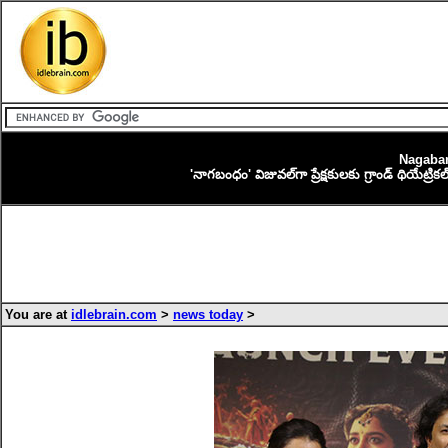
Nagaban
'నాగబంధం' విజువల్‌గా ప్రేక్షకులకు గ్రాండ్ థియేట్రికల
You are at
idlebrain.com
>
news today
>