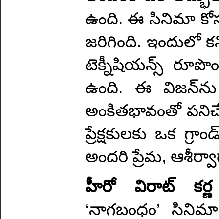
ఉంది. ఈ సినిమా కోసం
జరిగింది. ఇందులో కన
టెక్నీషియన్స్ రూప
ఉంది. ఈ విజన్‌ను
అంకితభావంతో పనిచేశ
ప్రేక్షకులకు ఒక గ్రా
అందరి ప్రేమ, ఆశీర్వ
హీరో విరాట్ కర్ణ
‘నాగబంధం’ సినిమాక