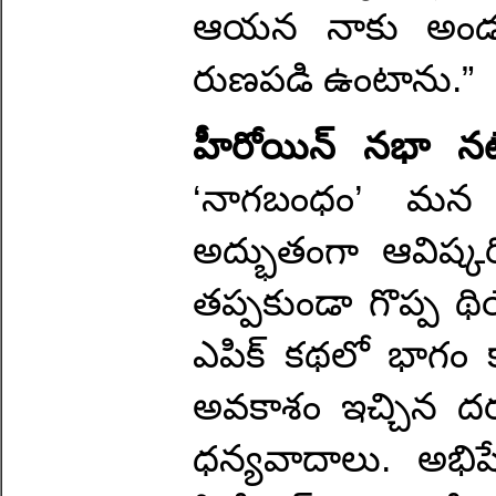
ఆయన నాకు అండగా
రుణపడి ఉంటాను.”
హీరోయిన్ నభా నట
‘నాగబంధం’ మన 
అద్భుతంగా ఆవిష్కరించ
తప్పకుండా గొప్ప థి
ఎపిక్ కథలో భాగం
అవకాశం ఇచ్చిన దర్
ధన్యవాదాలు. అభిషే