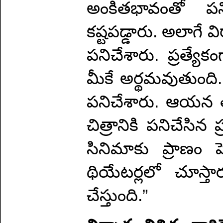
అంకితభావంతో పనిచ
కష్టపడ్డారు. అలాగే 
పనిచేశారు. ప్రత్యేకం
మీకే అర్థమవుతుంది
పనిచేశారు. ఆయన తప
చిత్రానికి పనిచేసి
సినిమాకు ప్రాణం 
థియేటర్లలో చూస్తార
చేస్తుంది.”