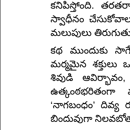
కనిపిస్తోంది. తరత
స్వాధీనం చేసుకోవాల
మలుపులు తిరుగుతు
కథ ముందుకు సాగే 
మర్మమైన శక్తులు ఒక
శివుడి ఆవిర్భావ
ఉత్కంఠభరితంగా మా
‘నాగబంధం’ దివ్య రక
బిందువుగా నిలవబోత