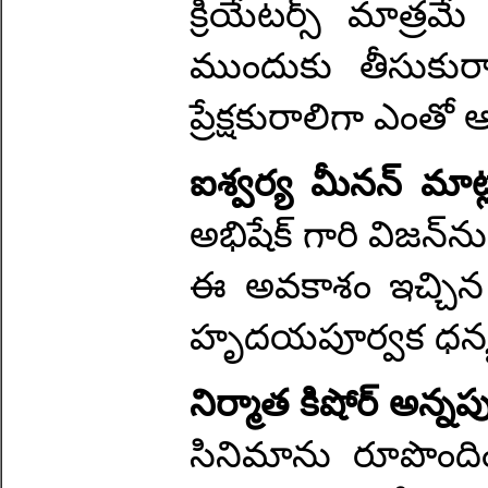
క్రియేటర్స్ మాత్రమ
ముందుకు తీసుకు
ప్రేక్షకురాలిగా ఎంతో
ఐశ్వర్య మీనన్ మాట
అభిషేక్ గారి విజన్
ఈ అవకాశం ఇచ్చిన అభి
హృదయపూర్వక ధన్
నిర్మాత కిషోర్ అన్నప
సినిమాను రూపొంద