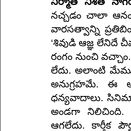
నిర్మాత నిశిత నాగిర
నచ్చడం చాలా ఆనం
వారసత్వాన్ని ప్రతిబ
‘శివుడి ఆజ్ఞ లేనిదే 
రంగం నుంచి వచ్చాం
లేదు. అలాంటి మేము
అనుగ్రహమే. ఈ అవ
ధన్యవాదాలు. సినిమ
అండగా నిలిచింది. 
ఆగలేదు. కార్తీక 