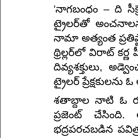
'నాగబంధం – ది సీక్ర
ట్రైలర్‌తో అంచనాల
నామా అత్యంత ప్రతిష్
థ్రిల్లర్‌లో విరాట్ 
దివ్యశక్తులు, అడ
ట్రైలర్ ప్రేక్షకులను 
శతాబ్దాల నాటి ఓ ర
ప్రజెంట్ చేసిం
భద్రపరచబడిన పవిత