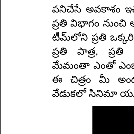
పనిచేసే అవకాశం ఇచ
ప్రతి విభాగం నుంచి
టీమ్‌లోని ప్రతి ఒక్
ప్రతి పాత్ర, ప్రతి 
మేమంతా ఎంతో ఎంజా
ఈ చిత్రం మీ అంద
వేడుకలో సినిమా యూ