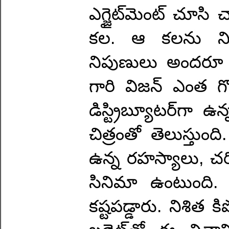
ఎగ్జైట్‌మెంట్ చూస
కల. ఆ కలను నిజ
నిపుణులు అందరూ ఎం
గారి విజన్ ఎంత గొప
డిస్ట్రిబ్యూటర్‌గా 
చిత్రంతో తెలుస్త
ఉన్న రహస్యాలు, చరి
సినిమా ఉంటుంది.
కష్టపడ్డారు. నిశిత 