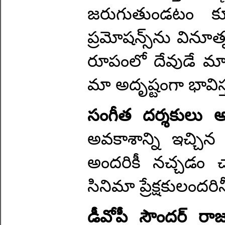
జరుగుతుండటం కూ
ప్రమోషన్స్‌ను వినూ
రూపంలో దేవుడే మార
మా అదృష్టంగా భావిస్
సంగీత దర్శకులు అ
అవకాశాన్ని ఇచ్చిన 
అందరికీ నచ్చడం 
సినిమా ప్రేక్షకులందరి
డీవోపీ సౌందర్ రా