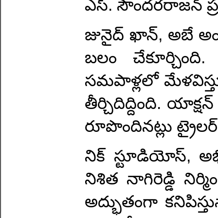
ఎస్. సౌందరరాజన్ ప్రత
జునైద్ ఖాన్, అబే అంది
బలం చేకూర్చింది.
సమపాళ్లలో మేళవిస్తూ
తీర్చిదిద్దింది. యాక
రూపొందినట్లు ట్రైలర్ 
నిక్ స్టూడియోస్, అభిష
నిశిత నాగిరెడ్డి నిర
అద్భుతంగా కనిపిస్త