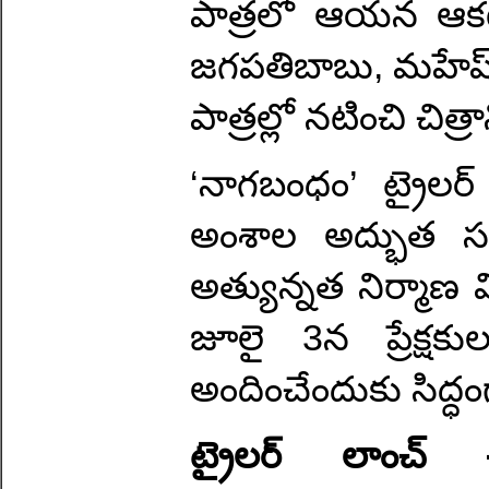
పాత్రలో ఆయన ఆకట్ట
జగపతిబాబు, మహేష్ మం
పాత్రల్లో నటించి చిత
‘నాగబంధం’ ట్రైలర్
అంశాల అద్భుత సమ్
అత్యున్నత నిర్మాణ వ
జూలై 3న ప్రేక్షక
అందించేందుకు సిద్ధం
ట్రైలర్ లాంచ్ ఈ