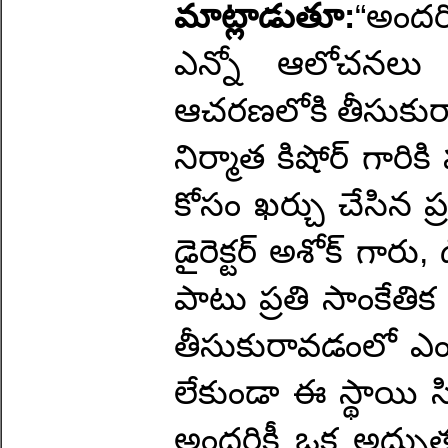
మాట్లాడుతూ:
“అందర
ఎన్నో ఆలోచనలు 
ఆచరణలోకి తీసుకురా
నిర్మాత కిషోర్ గా
కోసం ఖర్చు చేసిన ప్
డైరెక్టర్ అశోక్ గార
పాటు ప్రతి సాంకేతిక
తీసుకురావడంలో ఎంత
లేకుండా ఈ స్థాయి 
అందరికీ ఒక అద్భుత