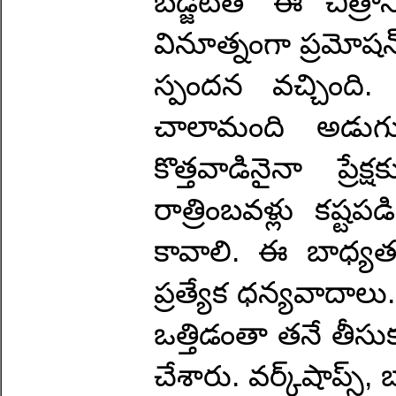
బడ్జెట్‌తో ఈ చిత్ర
వినూత్నంగా ప్రమోషన
స్పందన వచ్చింది.
చాలామంది అడుగుత
కొత్తవాడినైనా ప్ర
రాత్రింబవళ్లు కష్
కావాలి. ఈ బాధ్యతన
ప్రత్యేక ధన్యవాదాలు
ఒత్తిడంతా తనే తీసుకుని
చేశారు. వర్క్‌షాప్స్,