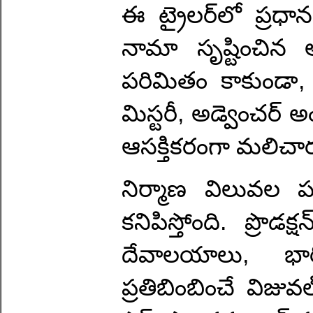
ఈ ట్రైలర్‌లో ప్రధా
నామా సృష్టించిన 
పరిమితం కాకుండా, ట
మిస్టరీ, అడ్వెంచర
ఆసక్తికరంగా మలిచార
నిర్మాణ విలువల ప
కనిపిస్తోంది. ప్రొ
దేవాలయాలు, భారీ
ప్రతిబింబించే విజువ