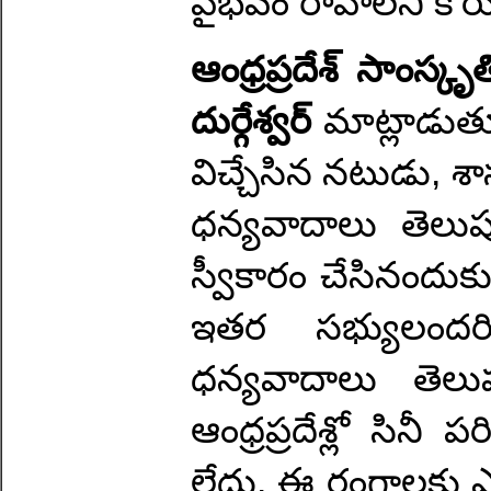
వైభవం రావాలని కోరు
ఆంధ్రప్రదేశ్ సాంస్కృ
దుర్గేశ్వర్
మాట్లాడుతూ
విచ్చేసిన నటుడు, శ
ధన్యవాదాలు తెలుప
స్వీకారం చేసినందుకు 
ఇతర సభ్యులందరిక
ధన్యవాదాలు తెలు
ఆంధ్రప్రదేశ్లో సిన
లేదు. ఈ రంగాలకు 