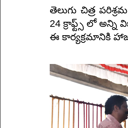
తెలుగు చిత్ర పరిశ
24 క్రాఫ్ట్స్ లో అన్ని 
ఈ కార్యక్రమానికి హా