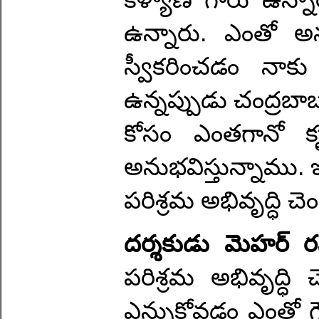
ఉన్నారు. ఎంతో అ
స్వీకరించడం నాకు
ఉన్నప్పుడు చంద్రబా
కోసం ఎంతగానో క
అనుభవిస్తున్నాము. ఇ
పరిశ్రమ అభివృద్ధి చ
దర్శకుడు మెహర్ 
పరిశ్రమ అభివృద్ధి
ఎన్నుకోవడం ఎంతో గౌ