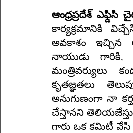
ఆంధ్రప్రదేశ్ ఎఫ్డిస
కార్యక్రమానికి వ
అవకాశం ఇచ్చిన ఆం
నాయుడు గారికి, 
మంత్రివర్యులు క
కృతజ్ఞతలు తెలుప
అనుగుణంగా నా కర్
చేస్తానని తెలియజే
గారు ఒక కమిటీ వేసి 