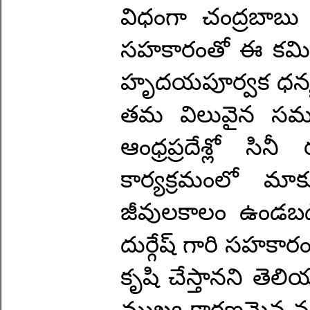
విధంగా చంద్రబాబు
సహకారంతో ఈ కమిటీను
హృదయపూర్వక ధన్యవ
తమ విలువైన సమయాన
ఆంధ్రప్రదేశ్లో సి
కార్యక్రమంలో మ
జీవులకాలం ఉండబడ
దుర్గేష్ గారి సహకారం
కృషి చేస్తానని తెల
ముఖ్య కారణమైన నం