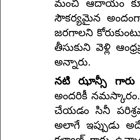
మంచి ఆదాయం కూడా
సౌకర్యమైన అందంగా
జరగాలని కోరుకుంటున
తీసుకుని వెళ్లి ఆంధ్ర
అన్నారు.
నటి ఝాన్సీ గార
అందరికీ నమస్కారం. 
చేయడం సినీ పరిశ్రమ
అలాగే ఇప్పుడు అద
కళ్యాణ్ గారు ఉన్న