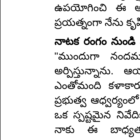
ఉపయోగించి ఈ అన్
ప్రయత్నంగా నేను కృషి
నాటక రంగం నుండి 
"ముందుగా నందమూ
అర్పిస్తున్నాను
ఎంతోమంది కళాకా
ప్రభుత్వ ఆధ్వర్యంల
ఒక స్పష్టమైన నివే
నాకు ఈ బాధ్యతను 