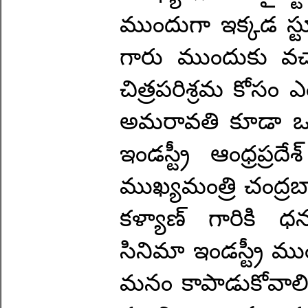
ముందుగా ఇక్కడ స్టూ
గారు ముందుకు వచ్
చిత్రపరిశ్రమ కోసం
అమరావతి కూడా ఒక 
ఇండస్ట్రీ ఆంధ్రప్ర
ముఖ్యమంత్రి చంద్ర
కళ్యాణ్ గారికి ధ
సినిమా ఇండస్ట్రీ ముం
మనం కాపాడుకోవాలి. 