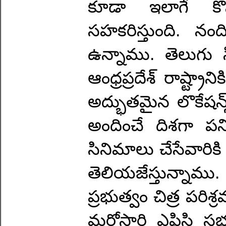
కూడా ఇలాగే కొన
సహకరిస్తుంది. నంద
ఉన్నాము. తెలుగు 
ఆంధ్రప్రదేశ్ రాష్ట్
అద్భుతమైన లొకేషన
అందించే దిశగా పని 
సినిమాలు చేసేవారికి
తెలియజేస్తున్నాము. 
ప్రభుత్వం చిత్ర పరిశ
మరోసారి ఎఫ్డిసి స