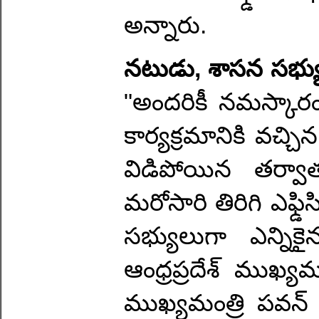
అన్నారు.
నటుడు, శాసన సభ్య
"అందరికీ నమస్కారం.
కార్యక్రమానికి వచ్చ
విడిపోయిన తర్వా
మరోసారి తిరిగి ఎఫ్
సభ్యులుగా ఎన్నిక
ఆంధ్రప్రదేశ్ ముఖ్
ముఖ్యమంత్రి పవన్ క