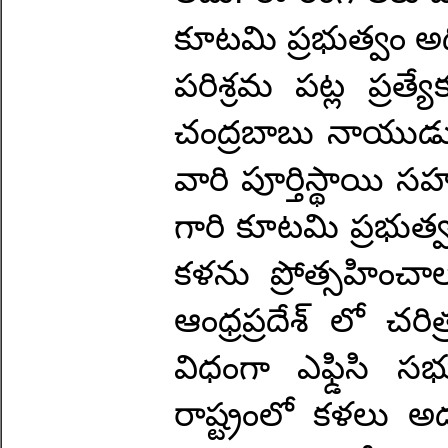
కూటమి ప్రభుత్వం అధ
పరిశ్రమ పట్ల ప్రత
చంద్రబాబు నాయుడు 
వారి పూర్తిస్థాయి సహ
గారి కూటమి ప్రభుత్వ
కళను ప్రోత్సహించా
ఆంధ్రప్రదేశ్ లో చర
విధంగా ఎఫ్డిసి సభ
రాష్ట్రంలో కళలు అద్