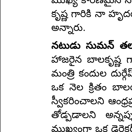
కృష్ణ గారికి నా హ
అన్నారు.
నటుడు సుమన్ తల్
హాజరైన బాలకృష్ణ గా
మంత్రి కందుల దుర్గ
ఒక నెల క్రితం బాల
స్వీకరించాలని ఆంధ్ర
తోడ్పడాలని అన్న
ముఖ్యంగా ఒక డైరెక్