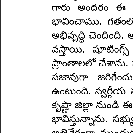
గారు అందరం ఈ రాష్
భావించాము. గతం
అభివృద్ధి చెందింది. ఆ
వస్తాయి. షూటింగ్స
ప్రాంతాలలో చేశాను.
సజావుగా జరిగేందు
ఉంటుంది. స్వర్గీ
కృష్ణా జిల్లా నుండ
భావిస్తున్నాను. స
అతివేగంగా ముందుక