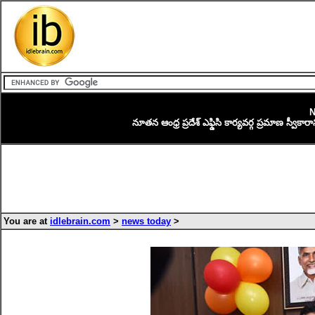
N
నూతన ఆంధ్ర ప్రదేశ్ ఎఫ్డిసి కార్యవర్గ ప్రమాణ స్వీ
You are at
idlebrain.com
>
news today
>