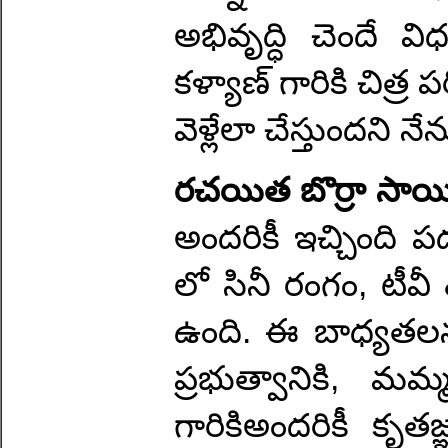
అభివృద్ధి చెందే వ
కళ్యాణ్ గారికి చిత్ర
వెళ్లేలా చేస్తుందని 
రచయిత బొర్రా సాయ
అందరికీ ఇచ్చింది ప
లో సినీ రంగం, టీవీ
ఉంది. ఈ బాధ్యతలను 
ప్రభుత్వానికి, మమ్
గారికిఅందరికీ కృత