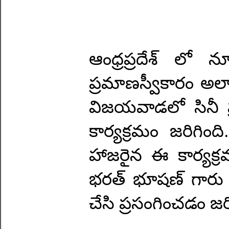
ఆంధ్రప్రదేశ్ లో న
ప్రమాణస్వీకారం అలా
విజయవాడలో సినీ
కార్యక్రమం జరిగిం
హాజరైన ఈ కార్యక్రమ
భరత్ భూషణ్ గారు 
చేసి ప్రసంగించడం జరి