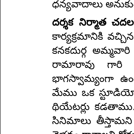
ధన్యవాదాలు అనుకుం
దర్శక నిర్మాత చదల
కార్యక్రమానికి వచ్చ
కనకదుర్గ అమ్మవారి
రామారావు గారి 
భాగస్వామ్యంగా 
మేము ఒక స్టూడియో
థియేటర్లు కడతాము
సినిమాలు తీస్తామని 