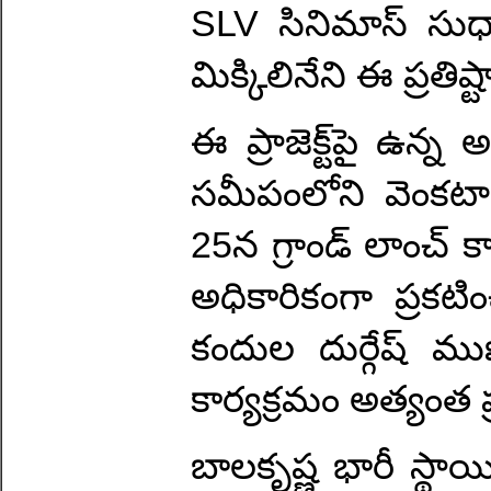
SLV సినిమాస్‌ సుధ
మిక్కిలినేని ఈ ప్రతిష్టాత
ఈ ప్రాజెక్ట్‌పై 
సమీపంలోని వెంక
25న గ్రాండ్ లాంచ్ కా
అధికారికంగా ప్రకటిం
కందుల దుర్గేష్ 
కార్యక్రమం అత్యంత ప
బాలకృష్ణ భారీ స్థాయ