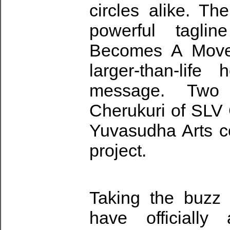
circles alike. T
powerful tagli
Becomes A Movem
larger-than-lif
message. Two 
Cherukuri of SLV
Yuvasudha Arts co
project.
Taking the buzz 
have officiall