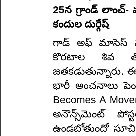
25న గ్రాండ్ లాంచ్-
కందుల దుర్గేష్
గాడ్ అఫ్ మాసెస్
కొరటాల శివ తొ
జతకడుతున్నారు. ఈ ప్ర
భారీ అంచనాలు పె
Becomes A Movemen
అనౌన్స్‌మెంట్ ప
ఉండబోతుందో సూచిం