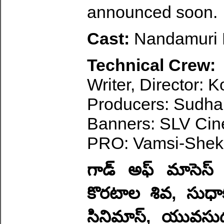
announced soon.
Cast:
Nandamuri 
Technical Crew:
Writer, Director: K
Producers: Sudhak
Banners: SLV Cin
PRO: Vamsi-Shek
గాడ్ అఫ్ మాసెస్ న
కొరటాల శివ, సుధాక
సినిమాస్, యువసు