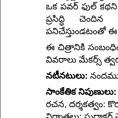
ఒక పవర్ ఫుల్ కథని
ప్రసిద్ధి చెందిన
పనిచేస్తుండటంతో ఈ 
ఈ చిత్రానికి సంబం
వివరాలు మేకర్స్ త్వ
నటీనటులు:
నందమూర
సాంకేతిక నిపుణులు:
రచన, దర్శకత్వం: కొ
నిర్మాతలు: సుధాకర్ చ