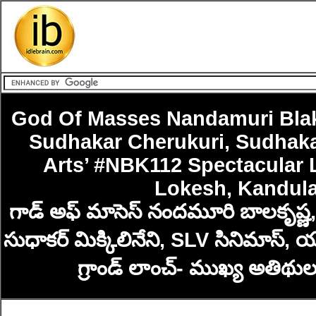
God Of Masses Nandamuri Blakr
Sudhakar Cherukuri, Sudhaka
Arts’ #NBK112 Spectacular 
Lokesh, Kandula
గాడ్ అఫ్ మాసెస్ నందమూరి బాలకృష్ణ, సె
సుధాకర్ మిక్కిలినేని, SLV సినిమాస
గ్రాండ్ లాంచ్- ముఖ్య అతిథుల