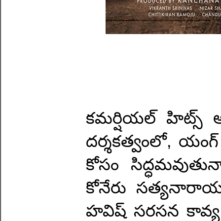
కమర్షియల్ హిట్స్ 
దర్శకత్వంలో, యంగ్ 
కోసం సిద్ధమవుతున్
కోనేరు సత్యనారాయణ,
హవిష్ సరసన కావ్య థ