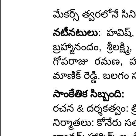
మేకర్స్ త్వరలోనే సి
నటీనటులు:
హవిష్, 
బ్రహ్మానందం, శ్రీలక్ష్
గోపరాజు రమణ, హర
మాణిక్ రెడ్డి, బల
సాంకేతిక సిబ్బంది:
రచన & దర్శకత్వం: త్
నిర్మాతలు: కోనేరు 