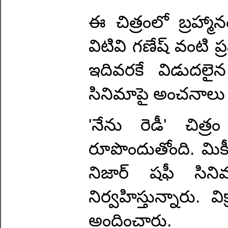
ఈ చిత్రంలో బ్రహ్మానంద
విటివి గణేష్ వంటి ప
ఇదివరకే విడుదలై
సినిమాపై అంచనాలు 
'నేను రెడీ' చిత్
రూపొందుతోంది. మిక
నిజా‌ర్ షఫీ సినిమ
నిర్వహిస్తున్నారు. విక్
అందించారు.