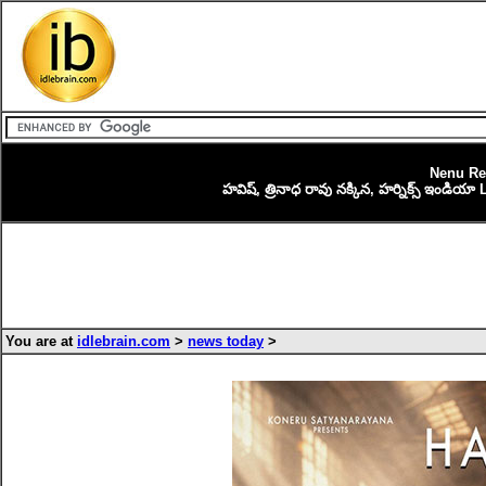
Nenu Rea
హవిష్, త్రినాధ రావు నక్కిన, హర్నిక్స్ ఇండియా LLP 
You are at
idlebrain.com
>
news today
>