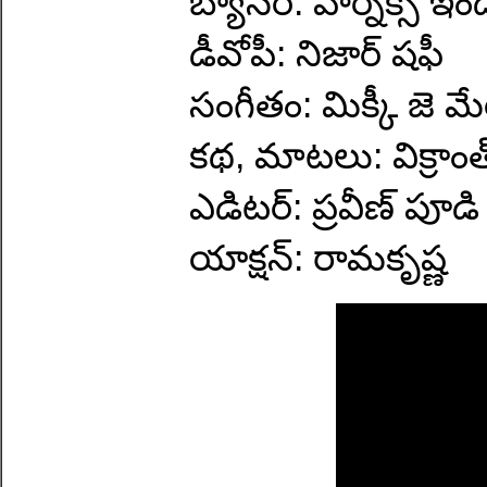
బ్యానర్: హార్నిక్స్ 
డీవోపీ: నిజార్ షఫీ
సంగీతం: మిక్కీ జె 
కథ, మాటలు: విక్రాంత్ 
ఎడిటర్: ప్రవీణ్ పూడి
యాక్షన్: రామకృష్ణ