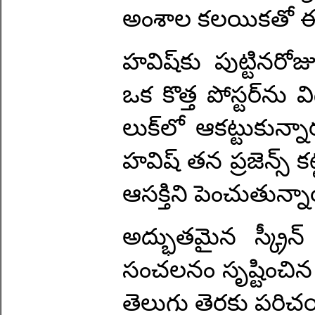
అంశాల కలయికతో ఈ 
హవిష్‌కు పుట్టినరో
ఒక కొత్త పోస్టర్‌ను 
లుక్‌లో ఆకట్టుకున్నా
హవిష్ తన ప్రజెన్స్ క
ఆసక్తిని పెంచుతున్న
అద్భుతమైన స్క్రీన్
సంచలనం సృష్టించిన నర
తెలుగు తెరకు పరిచ