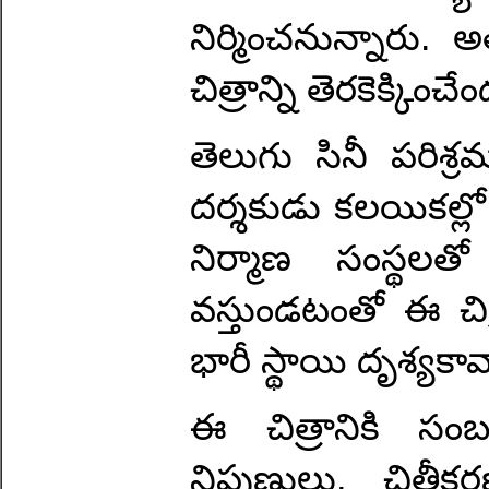
నిర్మించనున్నారు. అ
చిత్రాన్ని తెరకెక్కిం
తెలుగు సినీ పరి
దర్శకుడు కలయికల్లో ఒ
నిర్మాణ సంస్థలతో
వస్తుండటంతో ఈ చి
భారీ స్థాయి దృశ్యకావ
ఈ చిత్రానికి సం
నిపుణులు, చిత్రీ