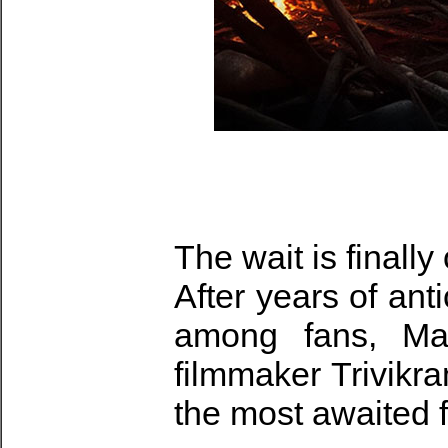
The wait is finally 
After years of ant
among fans, Ma
filmmaker Trivikram
the most awaited f