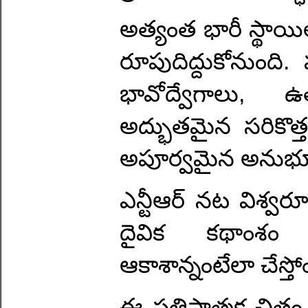
అత్యంత భారీ స్థాయిల
రూపుదిద్దుకోనుంది
భావోద్వేగాలు, ఉ
అద్భుతమైన సరికొత్త 
అపూర్వమైన అనుభూత
ఎన్టీఆర్ నట విశ్వరూ
దైవిక కథాంశం
ఆకాశాన్నంటేలా చేస్తో
ఈ ప్రతిష్టాత్మక చిత