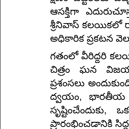
ఆసక్తిగా ఎదురుచూస్తు
శ్రీనివాస్ కలయికలో 
అధికారిక ప్రకటన వెల
గతంలో వీరిద్దరి క
చిత్రం ఘన విజయ
ప్రశంసలు అందుకుంద
ద్వయం, భారతీయ చల
సృష్టించేందుకు,
ప్రారంభించడానికి సిద