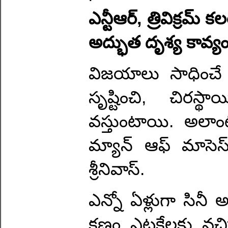
ఎన్టీఆర్, త్రివిక్రమ
అద్భుత దృశ్య కావ్యం
విజయాలు సాధించే చి
సృష్టించి, చిరస్
వస్తుంటాయి. అలాంటి
మ్యాన్ ఆఫ్ మాసెస్ 
శ్రీనివాస్.
ఎన్నో ఏళ్లుగా సినీ
క్షణం ఎట్టకేలకు వ