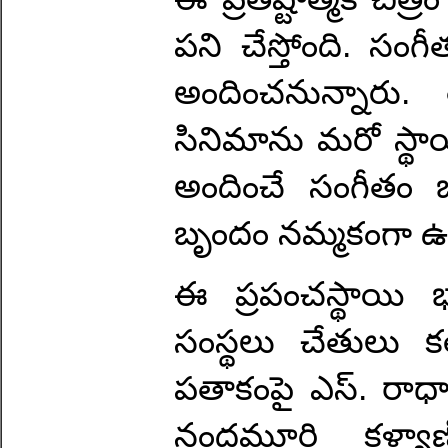
పని చేస్తోంది. స
అందించనున్నారు
సినిమాను మరో స్థాయ
అందించే సంగీతం ఒక
బృందం నమ్మకంగా ఉ
ఈ ప్రపంచస్థాయి భారీ
సంస్థలు చేతులు కల
పతాకంపై ఎస్. రాధాకృ
నందమూరి కళ్యాణ