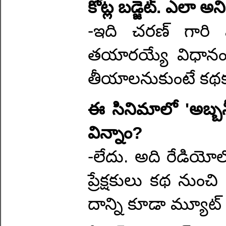
కోట్ల బడ్జెట్. ఎలా అని
-ఇది చరణ్ గారి వల
తయారయ్యే విధానం 
తీయాలనుకుంటే కథకు
ఈ సినిమాలో 'అబ్బనీ
విన్నాం?
-లేదు. అది రేడియోలో
ప్రేక్షకులు కథ ను
దాన్ని కూడా మ్యూట్ 