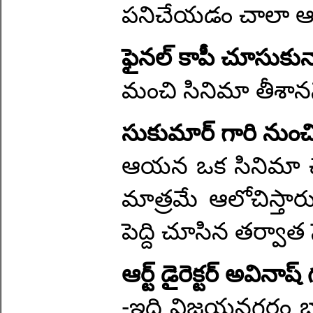
పనిచేయడం చాలా ఆన
ఫైనల్ కాపీ చూసుకున
మంచి సినిమా తీశాననే
సుకుమార్ గారి నుంచి
ఆయన ఒక సినిమా చేస్
మాత్రమే ఆలోచిస్త
పెద్ది చూసిన తర్వాత
ఆర్ట్ డైరెక్టర్ అవినాష
-ఇది విజయనగరం బ్యాక్