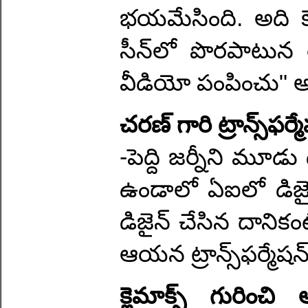
భయమేసింది. అది కె
సీన్‌లో పొరపాటున 
వీడియో పంపించు" అ
చరణ్ గారి ట్రాన్స్‌ఫర్
-పెద్ది జర్నీని మూడ
ఉండాలో ఏఐలో డిజైన
డిజైన్ చేసిన దానికంట
ఆయన ట్రాన్స్‌ఫర్మేషన్
క్లైమాక్స్ గురిం