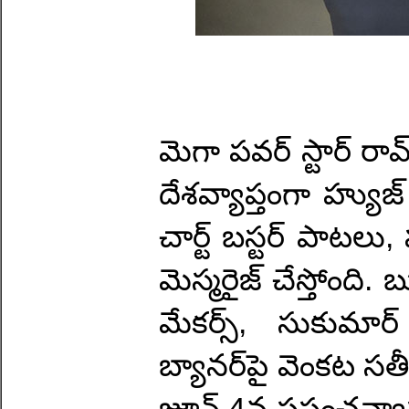
మెగా పవర్ స్టార్ రామ్
దేశవ్యాప్తంగా హ్యుజ్ 
చార్ట్ బస్టర్ పాటలు, 
మెస్మరైజ్ చేస్తోంది.
మేకర్స్, సుకుమార్
బ్యానర్‌పై వెంకట సతీష్ 
జూన్ 4న ప్రపంచవ్య