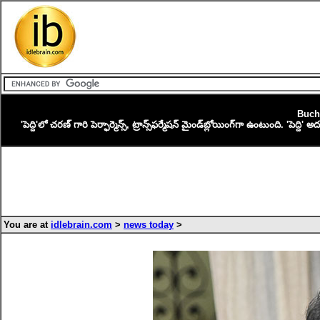
Buch
'పెద్ది'లో చరణ్ గారి పెర్ఫార్మెన్స్, ట్రాన్స్‌ఫర్మేషన్ మైండ్‌బ్లోయింగ్‌గా ఉంటుంది. 'ప
You are at
idlebrain.com
>
news today
>