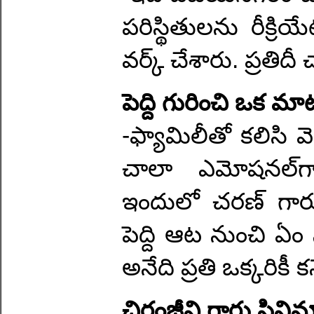
పరిస్థితులను రీక్ర
వర్క్ చేశారు. ప్రతిద
పెద్ది గురించి ఒక మ
-ఫ్యామిలీతో కలిసి వ
చాలా ఎమోషనల్‌గా
ఇందులో చరణ్ గారు క
పెద్ది ఆట నుంచి ఏం
అనేది ప్రతి ఒక్కరికీ క
చిరంజీవి గారు సిన