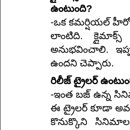
ఉంటుంది?
-ఒక కమర్షియల్ హీరో
లాంటిది. క్లైమాక్
అనుభవించాలి. ఇప్పట
ఉందని చెప్పారు.
రిలీజ్ ట్రైలర్ ఉంటు
-ఇంత బజ్ ఉన్న సినిమ
ఈ ట్రైలర్ కూడా అవస
కొనుక్కొని సినిమాల