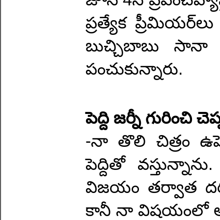
ప్రత్యేక ప్రీమియర్‌ల
బుచ్చిబాబు సానా 
పంచుకున్నారు.
పెద్ది జర్నీ గురించి చె
-నా తొలి చిత్రం ఉప్
పెద్దితో వస్తున్నాన
విజయం తర్వాత దర్
కానీ నా విషయంలో అ