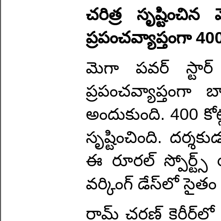
చరిత్ర సృష్టించిన 
ప్రపంచవ్యాప్తంగా 400
మెగా పవర్ స్టార్ రా
ప్రపంచవ్యాప్తంగా 
అందుకుంది. 400 కోట్ల 
సృష్టించింది. దర్శ
ఈ రూరల్ స్పోర్ట్స్ 
వర్కింగ్ డేస్‌లో సై
రామ్ చరణ్ కెరీర్‌లో 