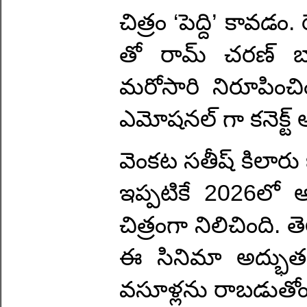
చిత్రం ‘పెద్ది’ కావ
తో రామ్ చరణ్ బా
మరోసారి నిరూపించింద
ఎమోషనల్ గా కనెక్ట
వెంకట సతీష్ కిలారు 
ఇప్పటికే 2026లో అ
చిత్రంగా నిలిచింది. 
ఈ సినిమా అద్భుతం
వసూళ్లను రాబడుతోం