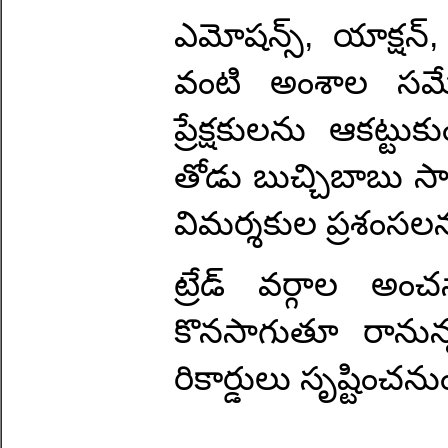
ఎమోషన్స్, యాక్షన్, 
వంటి అంశాల సమ్మేళ
ప్రేక్షకులను ఆకట్
తోడు బుచ్చిబాబు సా
విమర్శకుల ప్రశంసల
ట్రేడ్ వర్గాల అం
కొనసాగుతూ రానున్న
రికార్డులు సృష్టించను