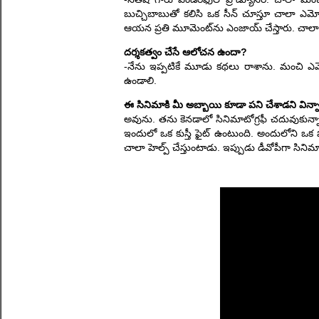
బుచ్చిబాబుతో కలిసి ఒక సీన్ చూస్తూ చాలా ఎమో
ఆయన ప్రతి మూమెంట్‌ను ఎంజాయ్ చేస్తారు. చాలా 
దర్శకత్వం చేసే ఆలోచన ఉందా?
-నేను ఇప్పటికే మూడు కథలు రాశాను. మంచి ఎమోషన్
ఉండాలి.
ఈ సినిమాకి మీ అబ్బాయి కూడా పని చేశాడని విన్న
అవును. తను కెనడాలో సినిమాటోగ్రఫీ చదువుకున్నాడ
ఇందులో ఒక కుస్తీ ఫైట్ ఉంటుంది. అందులోని ఒక పో
చాలా హెల్ప్ చేస్తుంటాడు. ఇప్పుడు డీవోపీగా సిని