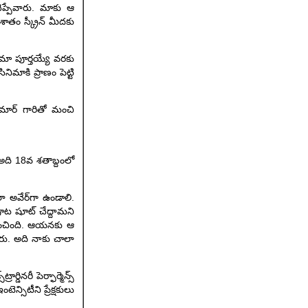
చెప్పేవారు. మాకు ఆ
శాతం స్క్రీన్ మీదకు
ిమా పూర్తయ్యే వరకు
మాకి ప్రాణం పెట్టి
కుమార్ గారితో మంచి
ే అది 18వ శతాబ్దంలో
ాలా అవేర్‌గా ఉండాలి.
ిపూట షూట్ చేద్దామని
పించింది. ఆయనకు ఆ
ారు. అది నాకు చాలా
డినరీ పెర్ఫార్మెన్స్
్సిటీని ప్రేక్షకులు