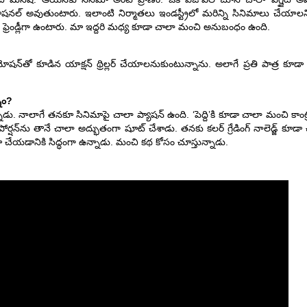
షనల్ అవుతుంటారు. ఇలాంటి నిర్మాతలు ఇండస్ట్రీలో మరిన్ని సినిమాలు చేయాలని
ఫ్రెండ్లీగా ఉంటారు. మా ఇద్దరి మధ్య కూడా చాలా మంచి అనుబంధం ఉంది.
‌తో కూడిన యాక్షన్ థ్రిల్లర్ చేయాలనుకుంటున్నాను. అలాగే ప్రతి పాత్ర కూడా క
ాం?
ు. నాలాగే తనకూ సినిమాపై చాలా ప్యాషన్ ఉంది. ‘పెద్ది’కి కూడా చాలా మంచి కాంట్
ర్షన్‌ను తానే చాలా అద్భుతంగా షూట్ చేశాడు. తనకు కలర్ గ్రేడింగ్ నాలెడ్జ్ కూడా
మా చేయడానికి సిద్ధంగా ఉన్నాడు. మంచి కథ కోసం చూస్తున్నాడు.