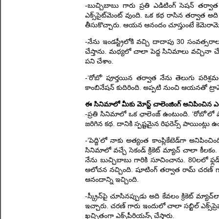
-బుచ్చిబాబు గారు ప్రతి ఎడిటింగ్ సెషన్ తర్వా
ఎక్స్‌సైట్‌మెంట్ వుంది. ఒక కథ రాసిన తర్వాత అద
తీసుకొచ్చారు. ఆయన ఆనందం చూస్తుంటే కెమెరామె
-నేను ఇండస్ట్రీలోకి వచ్చి దాదాపు 30 సంవత్సరా
చేస్తాను. మధ్యలో చాలా పెద్ద సినిమాలు వచ్చినా
పని చేశాం.
-‘రోబో’ పూర్తయిన తర్వాత నేను తెలుగు పరిశ్రమల
కాంబినేషన్ కుదిరింది. అప్పటి నుంచి ఆయనతో ట్రా
ఈ సినిమాలో మీకు మోస్ట్ చాలెంజింగ్ అనిపించిన ఎ
-ప్రతి సినిమాలో ఒక ఛాలెంజ్ ఉంటుంది. ‘రోబో’లో ప
జరిగిన కథ. దానికి స్పష్టమైన రిఫరెన్స్ పాయింట్లు 
-‘పెద్ది’లో నాకు అత్యంత కాంప్లికేటెడ్‌గా అనిపించిం
సినిమాలో వచ్చే సెకండ్ క్రికెట్ మ్యాచ్ చాలా కీల
నేను బుచ్చిబాబు గారికి సూచించాను. 80లలో ఫ్
ఆలోచన నచ్చింది. షూటింగ్ తర్వాత రామ్ చరణ్ గార
ఆనందాన్ని ఇచ్చింది.
-స్క్రీన్‌పై చూసినప్పుడు అది కేవలం క్రికెట్ మ్యాచ్
ఇచ్చారు. చరణ్ గారు ఇందులో చాలా సబ్టిల్ ఎక్స్‌ప్
ఖచ్చితంగా ఎక్స్‌పీరియన్స్ చేస్తారు.