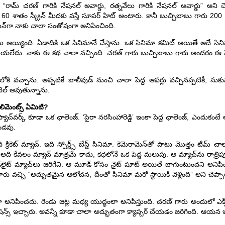
త “రామ్ చరణ్ గారికి నేషనల్ అవార్డు, రత్నవేలు గారికి నేషనల్ అవార్డు” అని 
ి 60 శాతం స్క్రీన్ మీదకు వస్తే సూపర్ హిట్ అంటారు. కానీ బుచ్చిబాబు గారు 200 
న్‌గా నాకు చాలా సంతోషంగా అనిపించింది.
లు అయ్యింది. ఏడాదికి ఒక సినిమానే చేస్తాను. ఒక సినిమా కమిట్ అయితే అదే సిన
 చేయలేదు. నాకు ఈ కథ చాలా నచ్చింది. చరణ్ గారు బుచ్చిబాబు గారు అందరం ఈ సిని
ోకి వచ్చాను. అప్పటికే బాలీవుడ్ నుంచి చాలా పెద్ద ఆఫర్లు వచ్చినప్పటికీ, సు
వెల్ అవుతున్నాను.
లిమెంట్స్ ఏమిటి?
్యాచ్‌వర్క్ కూడా ఒక ఛాలెంజ్. ‘సైరా నరసింహారెడ్డి’ ఇంకా పెద్ద ఛాలెంజ్, ఎందుకంట
ఉండవు.
ది క్రికెట్ మ్యాచ్. ఇది స్పోర్ట్స్ బేస్డ్ సినిమా. కెమెరామెన్‌తో పాటు మొత్తం టీమ్ చ
కం. అది కేవలం మ్యాచ్ మాత్రమే కాదు, కథలోనే ఒక పెద్ద మలుపు. ఆ మ్యాచ్‌ను రాత్ర
లడ్‌లైట్ మ్యాచ్‌లు జరిగేవి. ఆ మూడ్ కోసం నైట్ షూట్ అయితే బాగుంటుందని అని
ు వచ్చి “అద్భుతమైన ఆలోచన, దీంతో సినిమా మరో స్థాయికి వెళ్లింది” అని చెప్ప
‌లా అనిపించదు. రెండు జట్ల మధ్య యుద్ధంలా అనిపిస్తుంది. చరణ్ గారు అందులో ఎక్స్‌ట్రార్
రెషన్స్ ఇచ్చారు. అవన్నీ కూడా చాలా అద్భుతంగా క్యాప్చర్ చేయడం జరిగింది. ఆయన ఇంటెన