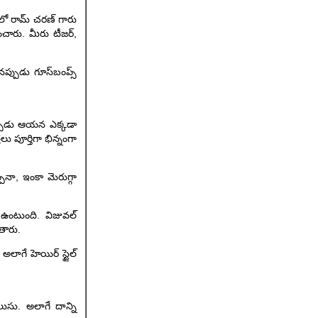
దులో రామ్ చరణ్ గారు
ించారు. మీరు టీజర్,
నప్పుడు గూస్‌బంప్స్
నప్పుడు ఆయన ఎక్కడా
లు పూర్తిగా భిన్నంగా
ినా, ఇంకా మెరుగ్గా
ా ఉంటుంది. విజువల్
తారు.
అలాగే హెయిర్ స్టైల్
ుసు. అలాగే దాన్ని