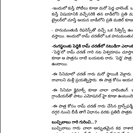
-ఇందులో కుస్తీ పోటీలు కూడా మరో పెద్ద ఛాలెంజ్. 
కుస్తీ విషయానికి వచ్చేసరికి తన బాడీలోని ప్రతి 
ట్రైలర్‌లో చూస్తే ఆయన బాడీలోని ప్రతి మజిల్ కూడా 
- హనుమంతుడి రిఫరెన్స్‌తో వచ్చే ఒక సీక్వెన్స్ ఉం
వస్తాయి. అందులో రామ్ చరణ్‌లో ఒక హనుమంతుడి
-రంగస్థలంకు పెద్దికి రామ్ చరణ్‌లో నటుడిగా ఎలాంట
-‘పెద్ది’లో రామ్ చరణ్ గారి నట విశ్వరూపం చూస్త
కూడా ఆ పాత్రను దాటి బయటకు రారు. ‘పెద్ది’ పాత్ర వ
ఉంటాయి.
-ఈ సినిమాలో చరణ్ గారు మరో స్థాయికి వెళ్లారు.
రావాలని మళ్లీ ప్రయత్నిస్తారు. ఈ పాత్ర కోసం ఆయన చ
-ఈ సినిమా క్లైమాక్స్ కూడా చాలా చాలెంజింగ్. 
గ్రాండియర్‌తో పాటు ఎమోషనల్ హై కూడా ఉంటుంది. చి
-ఈ పాత్ర కోసం రామ్ చరణ్ గారు చేసిన ట్రాన్స్‌ఫర్
దగ్గర నుంచి బీడీ తాగే విధానం వరకు ప్రతిదీ పాత్రకు
బుచ్చిబాబు గారి గురించి...?
బుచ్చిబాబు గారు చాలా అద్భుతమైన కథ రాశారు