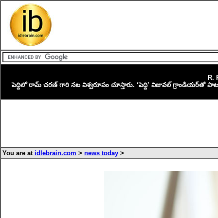
R. 
పెద్దిలో రామ్ చరణ్ గారి నట విశ్వరూపం చూస్తారు. ‘పెద్ది’ విజువల్ గ్రాండియర్‌తో పా
You are at
idlebrain.com
>
news today
>