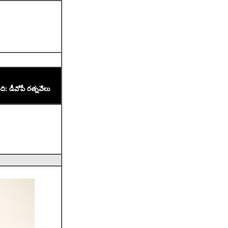
ది: డీవోపీ రత్నవేలు