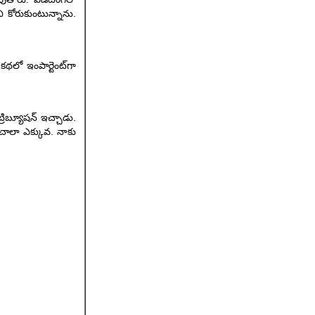
 కోరుకుంటున్నాను.
థలో ఇంపార్టెంట్‌గా
రిబ్యూషన్ ఇచ్చాడు.
 చాలా ఎక్కువ. నాకు