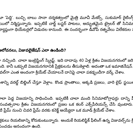
ా 'పెద్ది'. బుచ్చి బాబు సానా దర్శకత్వంలో మైత్రి మూవీ మేకర్స్, సుకుమార్ రైటింగ
ాయిలో నిర్మిస్తున్నారు. ఇప్పటికే చార్ట్ బస్టర్ పాటలు, అద్భుతమైన ట్రైలర్ తో సి
చవ్యాప్తంగా థియేటర్లలో విడుదల కానుంది. ఈ సందర్భంగా డీవోపీ రత్నవేలు విలేకరు
మీ ఆలోచనలు, విజువలైజేషన్ ఎలా ఉండింది?
్చింది. చాలా ఇంట్రెస్టింగ్ స్క్రిప్ట్. ఇది దాదాపు 40 ఏళ్ల క్రితం విజయనగరంలో జరి
కానీ ఒకప్పటి విజయనగరానికి ప్రేక్షకులను తీసుకెళ్లాలి. అదంతా ఒక ఇమాజినేషన్. రి
ిజువల్‌గా ఎంత అందంగా క్రియేట్ చేయాలనే దానిపై చాలా పకడ్బందీగా వర్క్ చేశాం.
ాన్ని వరల్డ్ బిల్డింగ్ చేస్తూ వెళ్లాం. కొండ ప్రాంతాలు, అక్కడి ప్రజలు, వారి లైఫ్ స్ట
ి చాలా పెద్ద విజయాన్ని సాధించింది. ఇప్పటికీ చాలా మంది సినిమాటోగ్రాఫర్లు దాన్న
ే 40 సంవత్సరాల క్రితం విజయనగరంలో ప్రజల ఒక కలర్ ఎక్స్‌పీరియన్స్ చేసి వుంటారు
టి ఫ్రేమ్ నుంచి చివరి ఫ్రేమ్ వరకు కనెక్ట్ అయ్యేలా ఒక మూడ్ క్రియేట్ చేశాం.
కులు రియలిజాన్ని కోరుకుంటున్నారు. అందుకే రియలిస్టిక్ ఫీలింగ్ ఉన్న విజువల్స్‌ను క్ర
శంసించడం ఆనందంగా ఉంది.