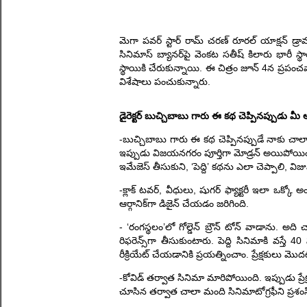
మెగా పవర్ స్టార్ రామ్ చరణ్ రూరల్ యాక్షన్ డ్రామ
సినిమాస్ బ్యానర్‌పై వెంకట సతీష్ కిలారు భారీ స్థ
స్థాయికి చేరుకున్నాయి. ఈ చిత్రం జూన్ 4న ప్రపం
విశేషాలు పంచుకున్నారు.
డైరెక్టర్ బుచ్చిబాబు గారు ఈ కథ చెప్పినప్పుడు 
-బుచ్చిబాబు గారు ఈ కథ చెప్పినప్పుడే నాకు చాలా నచ
ఇప్పుడు విజయనగరం పూర్తిగా మోడ్రన్ అయిపోయింది. 
ఇమేజెస్ తీసుకుని, ‘పెద్ది’ కథను ఎలా చెప్పాలి, వ
-క్లాక్ టవర్, వీధులు, షుగర్ ఫ్యాక్టరీ ఇలా ఒక్కో అంశ
ఆర్గానిక్‌గా డిజైన్ చేయడం జరిగింది.
- ‘రంగస్థలం’లో గోల్డెన్ బ్రౌన్ టోన్ వాడాను. అద
రిఫరెన్స్‌గా తీసుకుంటారు. పెద్ది సినిమాకి వస్త
రీక్రియేట్ చేయడానికి ప్రయత్నించాం. ప్రేక్షకులు మొద
-కోవిడ్ తర్వాత సినిమా మారిపోయింది. ఇప్పుడు ప్రేక్ష
చూసిన తర్వాత చాలా మంది సినిమాటోగ్రఫీని ప్ర