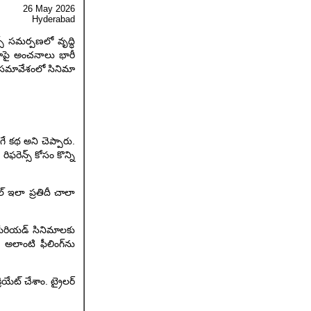
26 May
2026
Hyderabad
్స్ సమర్పణలో వృద్ధి
నిమాపై అంచనాలు భారీ
ల సమావేశంలో సినిమా
గే కథ అని చెప్పారు.
ఫరెన్స్ కోసం కొన్ని
యిల్ ఇలా ప్రతిదీ చాలా
ి పీరియడ్ సినిమాలకు
. అలాంటి ఫీలింగ్‌ను
ియేట్ చేశాం. ట్రైలర్