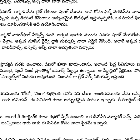
పెర్ఫార్మెన్స్, ఎమోషన్స్ అన్నీ చాలా బాగా వచ్చాయి.
ా ఫేవరెట్. అక్కడ నేను లైట్ లేకుండా షూట్ చేశాను. దాని కోసం ఫిల్మ్ నెగటివ్‌ను వా
పుడు ఉన్న డిజిటల్ కెమెరాలు అద్భుతమైన ఔట్‌పుట్ ఇస్తున్నప్పటికీ, ఒక రియల్ ఫీల్ 
యలిజం చూపించడానికి అది ఉయోగించాము.
్. అక్కడో వాటర్‌ఫాల్ సీక్వెన్స్ ఉంది. అక్కడ ఇంతకు ముందు ఎవరూ షూట్ చేయలేదు. అ
వెళ్లాం. అక్కడ చూసిన రైల్వే ట్రాక్ మమ్మల్ని చాలా ఎగ్జైట్ చేసింది. అలాగే అక్కడ 
లు, వాటర్‌ఫాల్స్, టన్నెల్స్ అన్నీ చాలా అద్భుతంగా వచ్చాయి.
 పోస్ట్-ప్రొడక్షన్ వరకు ఉంటాను. డీఐలో కూడా కూర్చుంటాను. ఇలాంటి పెద్ద సినిమాలు ఐ
ుంబై, పుణే వంటి ప్రాంతాల్లో ఐమాక్స్ స్క్రీన్లు ఉన్నాయి. ఆ స్క్రీన్లలో ప్రేక్షకుల
్మాట్స్‌లో విడుదల అవుతుంది. విజువల్ గా గ్రేట్ ఎక్స్ పీరియన్స్ ఇస్తుంది.
ముందు ‘రోబో’, ‘లింగా’ చిత్రాలకు కలిసి పని చేశాం. అంతకుముందు నేను అసిస్ట
ారు జీనియస్. ఈ సినిమాకి కూడా అద్భుతమైన పాటలు ఇచ్చారు. రీ-రికార్డింగ్ కూడ
 అలాగే రీ-రికార్డింగ్‌కి కూడా కథలో స్పేస్ ఉండాలి. ఒక డీవోపీకి మ్యూజిక్ సెన్స్, ఎడి
ి. బుచ్చిబాబు గారు నాకు ఈ సినిమా కోసం చాలా ఫ్రీడమ్ ఇచ్చారు.
ంచి మనిషి. ఆయనకు సినిమా అంటే ప్రాణం. ఒక విజువల్ చూసి చాలా ఎగ్జైట్ అవు