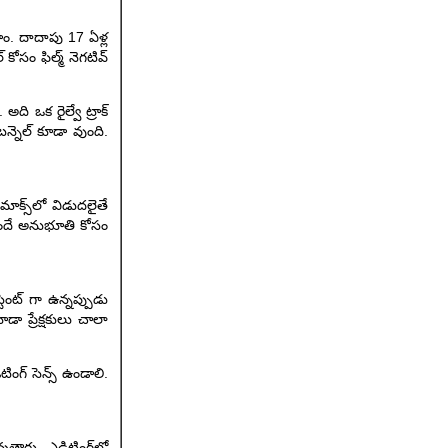
డాం. దాదాపు 17 ఏళ్ల
కోసం ఫిల్మ్ నెగటివ్
ది ఒక రైల్వే ట్రాక్
టన్నెల్ కూడా వుంది.
మాక్స్‌లో విడుదలైతే
ు పొందే అనుభూతి కోసం
ెంట్ గా ఉన్నప్పుడు
ా ప్రేక్షకులు చాలా
టింగ్ సెన్స్ ఉండాలి.
తారు. ఎడిటింగ్‌లో