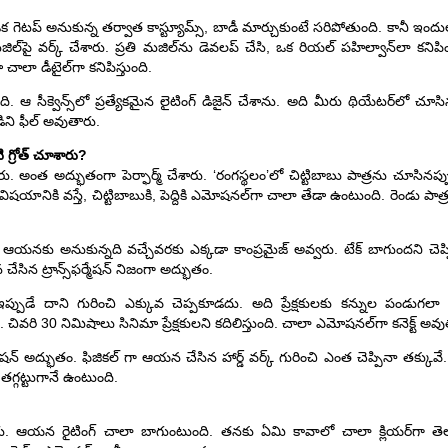
ఒక గెటప్ అనుకున్న తర్వాత కాస్ట్యూమ్స్, బాడీ మార్చుకుంటే సరిపోతుంది. కానీ ఇం
మజిల్‌పై వర్క్ చేశారు. ప్రతి మజిల్‌ను డెవలప్ చేసి, ఒక రియల్ పహిల్వాన్‌లా కనిప
చాలా డీటైల్‌గా కనిపిస్తుంది.
ది. ఆ సీక్వెన్స్‌లో ప్రత్యేకమైన లైటింగ్ డిజైన్ చేశాను. అది మీరు థియేటర్‌లో చూసి
ని ఫీల్ అవుతారు.
ి గ్రోత్ చూశారు?
ారు. అంత అద్భుతంగా పెర్ఫార్మ్ చేశారు. ‘రంగస్థలం’లో చిట్టిబాబు పాత్రను చూసి
ిషయానికి వస్తే, చిట్టిబాబుకి, పెద్దికి ఎమోషనల్‌గా చాలా తేడా ఉంటుంది. రెండు పాత్ర
 ఆయనకు అనుకున్నది వచ్చేవరకు ఎక్కడా కాంప్రమైజ్ అవ్వరు. టేక్ బాగుందని చెప్ప
ేసిన ట్రాన్స్‌ఫర్మేషన్ నిజంగా అద్భుతం.
ఇప్పుడే దాని గురించి ఎక్కువ చెప్పకూడదు. అది ప్రేక్షకులకు కన్నుల పండుగల
వరి 30 నిమిషాలు సినిమా ప్రేక్షకులని కదిలిస్తుంది. చాలా ఎమోషనల్‌గా కనెక్ట్ అవు
మేషన్ అద్భుతం. ఫిజికల్ గా ఆయన చేసిన హార్డ్ వర్క్ గురించి ఎంత చెప్పినా తక్కువే. 
 తగ్గట్టుగానే ఉంటుంది.
. ఆయన రైటింగ్ చాలా బాగుంటుంది. తనకు ఏమి కావాలో చాలా క్లియర్‌గా తెల