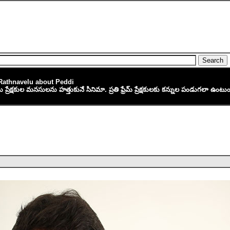
Rathnavelu about Peddi
టు ప్రేక్షకుల మనసులను హత్తుకునే సినిమా. ప్రతి ఫ్రేమ్ ప్రేక్షకులకు కన్నుల పండుగలా ఉంటుం