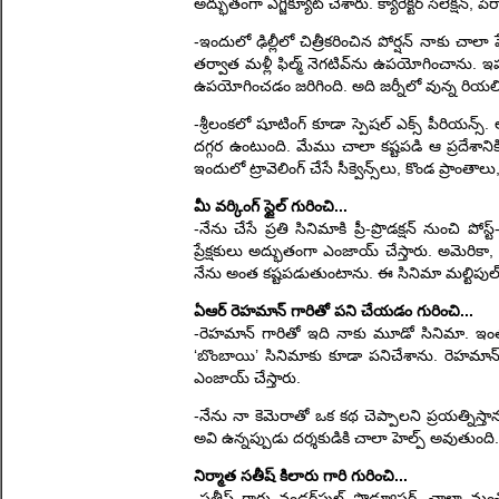
అద్భుతంగా ఎగ్జిక్యూట్ చేశారు. క్యారెక్టర్ సెలెక్షన్, 
-ఇందులో ఢిల్లీలో చిత్రీకరించిన పోర్షన్ నాకు చాల
తర్వాత మళ్లీ ఫిల్మ్ నెగటివ్‌ను ఉపయోగించాను. ఇప్
ఉపయోగించడం జరిగింది. అది జర్నీలో వున్న రి
-శ్రీలంకలో షూటింగ్ కూడా స్పెషల్ ఎక్స్ పీరియన్స
దగ్గర ఉంటుంది. మేము చాలా కష్టపడి ఆ ప్రదేశానికి 
ఇందులో ట్రావెలింగ్ చేసే సీక్వెన్స్‌లు, కొండ ప్రాంతా
మీ వర్కింగ్ స్టైల్ గురించి...
-నేను చేసే ప్రతి సినిమాకి ప్రీ-ప్రొడక్షన్ నుంచి
ప్రేక్షకులు అద్భుతంగా ఎంజాయ్ చేస్తారు. అమెరికా, మ
నేను అంత కష్టపడుతుంటాను. ఈ సినిమా మల్టిపుల్ ఫార
ఏఆర్ రెహమాన్ గారితో పని చేయడం గురించి...
-రెహమాన్ గారితో ఇది నాకు మూడో సినిమా. ఇంతకు
‘బొంబాయి’ సినిమాకు కూడా పనిచేశాను. రెహమాన్ గ
ఎంజాయ్ చేస్తారు.
-నేను నా కెమెరాతో ఒక కథ చెప్పాలని ప్రయత్నిస్తాను.
అవి ఉన్నప్పుడు దర్శకుడికి చాలా హెల్ప్ అవుతుంద
నిర్మాత సతీష్ కిలారు గారి గురించి...
-సతీష్ గారు వండర్‌ఫుల్ ప్రొడ్యూసర్. చాలా మ