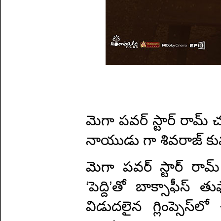
మెగా పవర్ స్టార్ రామ్ చర
నాయుడు గా శివరాజ్ కుమా
మెగా పవర్ స్టార్ రామ్ 
‘పెద్ది’తో బాక్సాఫీస్‌ 
విడుదలైన గ్లింప్సెస్‌లో చ