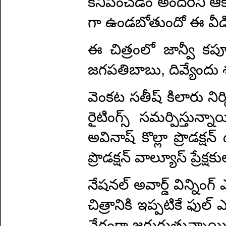
కనిపించడం అందరినీ ఆక
గా ఉండబోతుందో ఈ వీడి
ఈ చిత్రంలో జాన్వీ కపూ
జగపతిబాబు, దివ్యేందు శర
వెంకట సతీష్ కిలారు నిర్మ
రైటింగ్స్ సమర్పిస్తున్
అవినాష్ కొల్లా ప్రొడక్షన
ప్రొడక్షన్ వాల్యూస్ ప్ర
నేషనల్ అవార్డ్ విన్నింగ్
చిత్రానికి ఇప్పటికే ఫుల్ 
వేగంగా జరుగుతున్నాయి. 