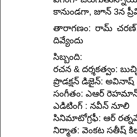
కానుండగా, జూన్ 3న ప్రీ
తారాగణం: రామ్ చరణ్, 
దివ్యేందు
సిబ్బంది:
రచన & దర్శకత్వం: బుచ్
ప్రొడక్షన్ డిజైన్: అవినాష్ 
సంగీతం: ఎఆర్ రెహమాన
ఎడిటింగ్ : నవీన్ నూలి
సినిమాటోగ్రఫీ: ఆర్ రత్న
నిర్మాత: వెంకట సతీష్ కి