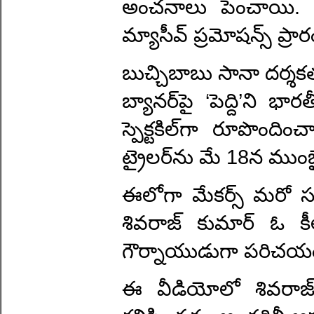
అంచనాలు పెంచాయి. ఇప
మ్యాసీవ్ ప్రమోషన్స్ ప్
బుచ్చిబాబు సానా దర్శకత్
బ్యానర్‌పై ‘పెద్ది’ని 
స్పెక్టకిల్‌గా రూపొంది
ట్రైలర్‌ను మే 18న ముం
ఈలోగా మేకర్స్ మరో సర్
శివరాజ్ కుమార్ ఓ కీ
గౌర్నాయుడుగా పరిచయం చ
ఈ వీడియోలో శివరాజ్ క