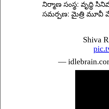
నిర్మాణ సంస్థ: వృద్ధి సిన
సమర్పణ: మైత్రి మూవీ మేక
Shiva R
pic.
— idlebrain.c