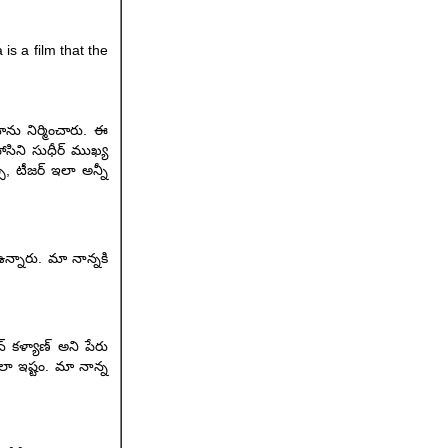
is a film that the
ాను నిర్మించారు. ఈ
సిని సుధీర్‌ ముఖ్య
్, టీజర్ ఇలా అన్నీ
 ఉన్నారు. మా నాన్నకి
్ కళ్యాణ్ అని పేరు
లా ఇష్టం. మా నాన్న