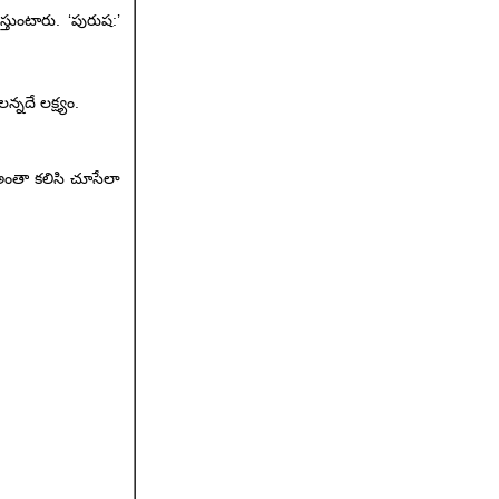
స్తుంటారు. ‘పురుష:’
్నదే లక్ష్యం.
 అంతా కలిసి చూసేలా