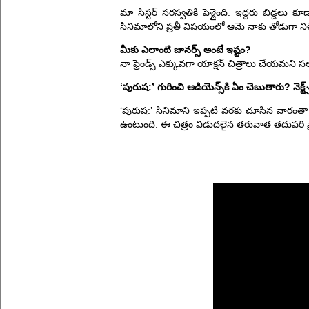
మా సిస్టర్ సరస్వతికి పెళ్లైంది. ఇద్దరు బిడ్డలు
సినిమాలోని ప్రతీ విషయంలో ఆమె నాకు తోడుగా నిలిచ
మీకు ఎలాంటి జానర్స్ అంటే ఇష్టం?
నా ఫ్రెండ్స్ ఎక్కువగా యాక్షన్ చిత్రాలు చేయమని సలహ
‘పురుష:’ గురించి ఆడియెన్స్‌కి ఏం చెబుతారు? నెక్ట్స్ ప
‘పురుష:’ సినిమాని ఇప్పటి వరకు చూసిన వారంతా 
ఉంటుంది. ఈ చిత్రం విడుదలైన తరువాత తదుపరి ప్రాజె