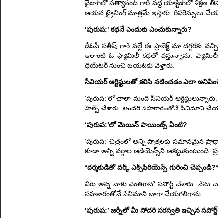
వైజాగ్‌లో సత్యానంద్ గారి వద్ద యాక్టింగ్‌లో శిక
ఆయన ట్రైనింగ్ మాత్రమే ఇస్తారు. రిఫరెన్సులు చే
‘పురుష:’ కథనే ఎందుకు ఎంచుకున్నారు?
డీఓపీ సతీష్ గారి వల్లే ఈ ప్రాజెక్ట్ మా దగ్గరకు
ఇలాంటి ఓ ఫ్యామిలీ కథతో వస్తున్నాను. ఫ్యామిలీ 
థియేటర్ నుంచి బయటకు వెళ్తారు.
సీనియర్ ఆర్టిస్టులతో కలిసి నటించడం ఎలా అనిపిం
‘పురుష:’లో చాలా మంది సీనియర్ ఆర్టిస్టులున్నార
హెల్ప్ చేశారు. అందరి సహకారంతోనే సినిమాని చే
‘పురుష:’లో మెయిన్ పాయింట్స్ ఏంటి?
‘పురుష:’ చిత్రంలో అన్ని పాత్రలకు సమానమైన ప్రా
కూడా అన్ని వర్గాల ఆడియెన్స్‌ని ఆకట్టుకుంటుంది. ప్
*దర్శకుడితో వర్క్ ఎక్స్‌పీరియెన్స్ గురించి చెప్పండి?*
వీరు అన్న నాకు ఎంతగానో సపోర్ట్ చేశారు. నేను 
సహకారంతోనే సినిమాని బాగా చేయగలిగాను.
‘పురుష:’ జర్నీలో మీ సోదరి సరస్వతి ఇచ్చిన సపోర్ట్