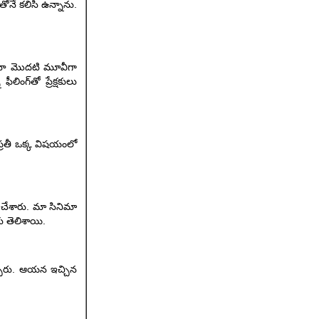
తోనే కలిసి ఉన్నాను.
ుకే నా మొదటి మూవీగా
ంగ్‌తో ప్రేక్షకులు
 ప్రతీ ఒక్క విషయంలో
్ చేశారు. మా సినిమా
కు తెలిశాయి.
చ్చారు. ఆయన ఇచ్చిన