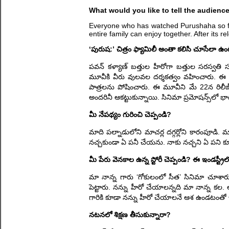
What would you like to tell the audien
Everyone who has watched Purushaha so far h
entire family can enjoy together. After its re
‘పురుష:’ చిత్రం ఫ్యామిలీ అంతా కలిసి చూసేలా ఉం
పవన్ కళ్యాణ్‌ బత్తుల హీరోగా బత్తుల సరస్వతి సమ
మూవీకి వీరు వులవల దర్శకత్వం వహించారు. ఈ చిత్ర
పాత్రలను పోషించారు. ఈ మూవీని మే 22న రిలీజ్ చే
అందరినీ ఆకట్టుకున్నాయి. సినిమా ప్రమోషన్స్‌లో భ
మీ నేపథ్యం గురించి చెప్పండి?
మాది పల్నాడులోని మాచర్ల దగ్గర్లోని కారంపూడి. మాక
నచ్చకుండా ఏ పనీ చేయను. నాకు నచ్చని ఏ పని క
మీ పేరు వెనకాల ఉన్న స్టోరీ చెప్పండి? ఈ ఇండస్ట్
మా నాన్న గారు ‘గోకులంలో సీత’ సినిమా చూశారు.
పెట్టారు. నన్ను హీరో చేయాలన్నది మా నాన్న కల.
గారికి కూడా నన్ను హీరో చేయాలనే ఆశ ఉండటంతో 
నటనలో శిక్షణ తీసుకున్నారా?