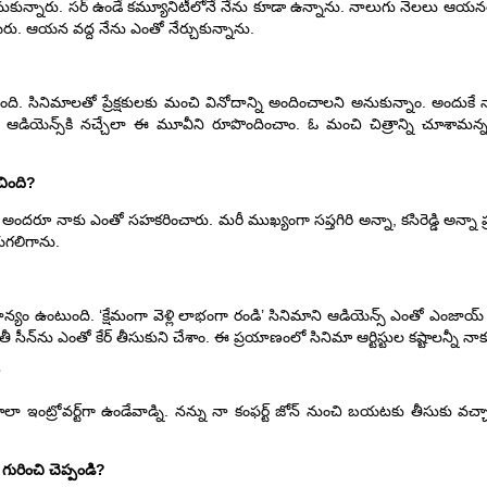
్షణ తీసుకున్నారు. సర్ ఉండే కమ్యూనిటీలోనే నేను కూడా ఉన్నాను. నాలుగు నెలలు ఆయన
యరు. ఆయన వద్ద నేను ఎంతో నేర్చుకున్నాను.
 వచ్చింది. సినిమాలతో ప్రేక్షకులకు మంచి వినోదాన్ని అందించాలని అనుకున్నాం. అంద
ఆడియెన్స్‌కి నచ్చేలా ఈ మూవీని రూపొందించాం. ఓ మంచి చిత్రాన్ని చూశామన్న ఫీలి
చింది?
ు. అందరూ నాకు ఎంతో సహకరించారు. మరీ ముఖ్యంగా సప్తగిరి అన్నా, కసిరెడ్డి అన్నా
యగలిగాను.
ధాన్యం ఉంటుంది. ‘క్షేమంగా వెళ్లి లాభంగా రండి’ సినిమాని ఆడియెన్స్ ఎంతో ఎంజాయ
రతీ సీన్‌ను ఎంతో కేర్ తీసుకుని చేశాం. ఈ ప్రయాణంలో సినిమా ఆర్టిస్టుల కష్టాలన్నీ నా
చాలా ఇంట్రోవర్ట్‌గా ఉండేవాడ్ని. నన్ను నా కంఫర్ట్ జోన్ నుంచి బయటకు తీసుకు వ
 గురించి చెప్పండి?