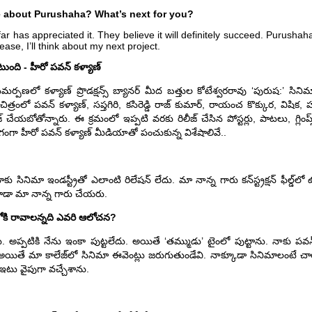
ce about Purushaha? What’s next for you?
as appreciated it. They believe it will definitely succeed. Purushaha 
lease, I’ll think about my next project.
టుంది - హీరో పవన్ కళ్యాణ్
ర్పణలో కళ్యాణ్ ప్రొడక్షన్స్ బ్యానర్ మీద బత్తుల కోటేశ్వరరావు ‘పురుష:’ సినిమ
ంలో పవన్ కళ్యాణ్, సప్తగిరి, కసిరెడ్డి రాజ్ కుమార్, రాయంచ కొక్కుర, విషిక, హా
యబోతోన్నారు. ఈ క్రమంలో ఇప్పటి వరకు రిలీజ్ చేసిన పోస్టర్లు, పాటలు, గ్లింప్స
ాగంగా హీరో పవన్ కళ్యాణ్ మీడియాతో పంచుకున్న విశేషాలివే..
ు సినిమా ఇండస్ట్రీతో ఎలాంటి రిలేషన్ లేదు. మా నాన్న గారు కన్‌స్ట్రక్షన్ ఫీల్డ్‌లో
ూడా మా నాన్న గారు చేయరు.
రీలోకి రావాలన్నది ఎవరి ఆలోచన?
 అప్పటికి నేను ఇంకా పుట్టలేదు. అయితే ‘తమ్ముడు’ టైంలో పుట్టాను. నాకు పవన
 అయితే మా కాలేజ్‌లో సినిమా ఈవెంట్లు జరుగుతుండేవి. నాక్కూడా సినిమాలంటే చా
ఇటు వైపుగా వచ్చేశాను.