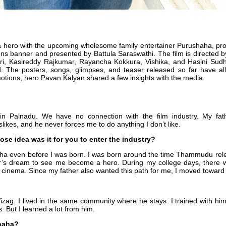
a hero with the upcoming wholesome family entertainer Purushaha, pr
s banner and presented by Battula Saraswathi. The film is directed b
ri, Kasireddy Rajkumar, Rayancha Kokkura, Vishika, and Hasini Sudh
 The posters, songs, glimpses, and teaser released so far have all
omotions, hero Pavan Kalyan shared a few insights with the media.
 Palnadu. We have no connection with the film industry. My fat
slikes, and he never forces me to do anything I don’t like.
e idea was it for you to enter the industry?
tha even before I was born. I was born around the time Thammudu re
’s dream to see me become a hero. During my college days, there we
 cinema. Since my father also wanted this path for me, I moved toward t
Vizag. I lived in the same community where he stays. I trained with hi
. But I learned a lot from him.
haha?