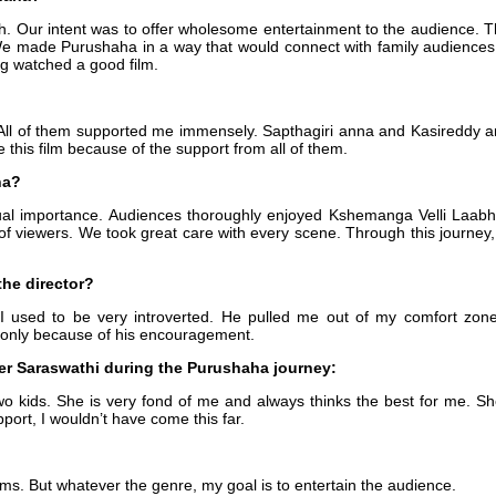
h. Our intent was to offer wholesome entertainment to the audience. T
 We made Purushaha in a way that would connect with family audiences.
ing watched a good film.
All of them supported me immensely. Sapthagiri anna and Kasireddy ann
 this film because of the support from all of them.
ha?
qual importance. Audiences thoroughly enjoyed Kshemanga Velli Laab
ons of viewers. We took great care with every scene. Through this journey
he director?
I used to be very introverted. He pulled me out of my comfort zo
lm only because of his encouragement.
ter Saraswathi during the Purushaha journey:
wo kids. She is very fond of me and always thinks the best for me. S
ort, I wouldn’t have come this far.
lms. But whatever the genre, my goal is to entertain the audience.