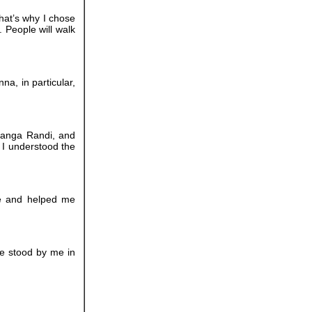
hat’s why I chose
 People will walk
a, in particular,
hanga Randi, and
, I understood the
ne and helped me
he stood by me in