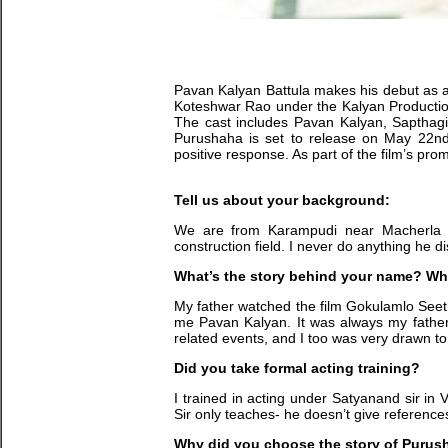
Pavan Kalyan Battula makes his debut as 
Koteshwar Rao under the Kalyan Production
The cast includes Pavan Kalyan, Sapthagi
Purushaha is set to release on May 22nd.
positive response. As part of the film’s pr
Tell us about your background:
We are from Karampudi near Macherla in
construction field. I never do anything he di
What’s the story behind your name? Whos
My father watched the film Gokulamlo See
me Pavan Kalyan. It was always my father
related events, and I too was very drawn to
Did you take formal acting training?
I trained in acting under Satyanand sir in 
Sir only teaches- he doesn’t give references
Why did you choose the story of Purus