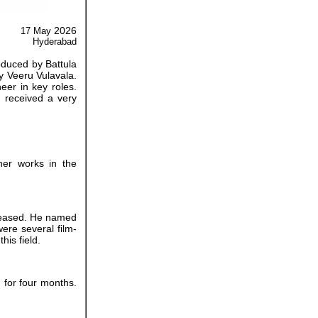
2026
17 May
Hyderabad
oduced by Battula
y Veeru Vulavala.
eer in key roles.
 received a very
her works in the
leased. He named
re several film-
his field.
m for four months.