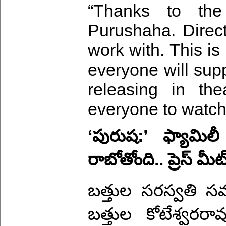
“Thanks to the
Purushaha. Direct
work with. This is
everyone will supp
releasing in th
everyone to watch i
‘పురుష:’ ఫ్యామిల
రాబోతోంది.. ప్రెస్ మీ
బత్తుల సరస్వతి సమర
బత్తుల కోటేశ్వరరా