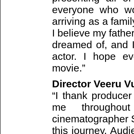
everyone who wo
arriving as a fami
I believe my fathe
dreamed of, and I
actor. I hope e
movie.”
Director Veeru Vu
“I thank produce
me throughou
cinematographer S
this journey. Audi