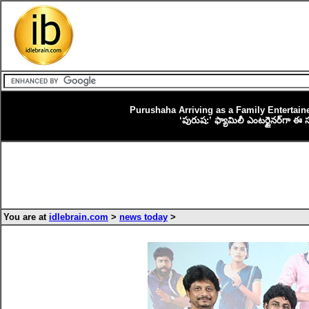
Purushaha Arriving as a Family Entertai
‘పురుష:’ ఫ్యామిలీ ఎంటర్టైనర్‌గా ఈ స
You are at
idlebrain.com
>
news today
>