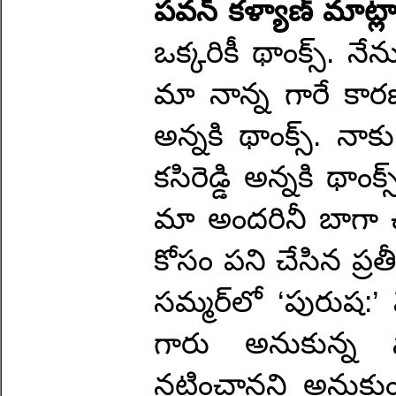
పవన్ కళ్యాణ్ మాట్
ఒక్కరికీ థాంక్స్. నే
మా నాన్న గారే కార
అన్నకి థాంక్స్. నాకు 
కసిరెడ్డి అన్నకి థాంక
మా అందరినీ బాగా చూ
కోసం పని చేసిన ప్రతీ
సమ్మర్‌లో ‘పురుష:’
గారు అనుకున్న స
నటించానని అనుకు