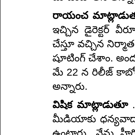
రాయంచ మాట్లాడుత
ఇచ్చిన డైరెక్టర్ వీరూ
చేస్తూ వచ్చిన నిర్
షూటింగ్ చేశాం. అంద
మే 22 న రిలీజ్ కా
అన్నారు.
విషిక మాట్లాడుతూ
.
మీడియాకు ధన్యవాదాల
ఉంటారు. నేను హీర