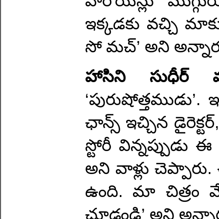
హీరోయిన్లు ముగ్గ
ఇక్కడకు వచ్చి మాకు 
సో మచ్’ అని అన్నార
హాసిని సుధీర్ 
‘పురుషోత్తముడు’. 
ఛాన్స్ ఇచ్చిన డైరెక్టర్
స్టోరీ విన్నప్పుడు ఈ
అని వాళ్లు చెప్పా
ఉంది. మా చిత్రం 
చూడండి’ అని అన్నా