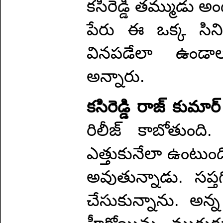
కసిరెడ్డి తమ్ముడు 
పేరు ఈ ఒక్క సిన
వినపడేలా ఉండాలన
అన్నారు.
కసిరెడ్డి రాజ్ కుమా
రిలీజ్ కాబోతుం
ఎత్తుకునేలా ఉంటుంద
అవుతున్నాడు. సప్తగి
చేసుకున్నాను. అన్