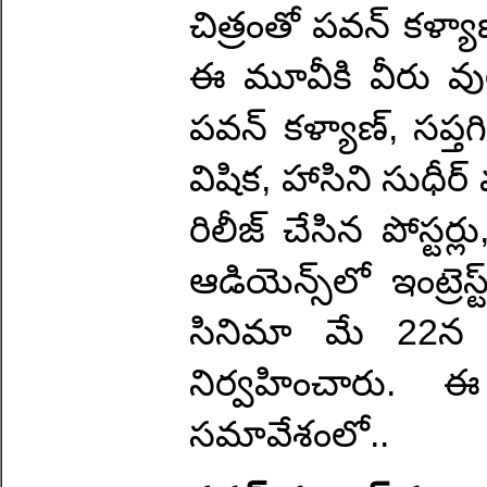
చిత్రంతో పవన్ కళ్య
ఈ మూవీకి వీరు వు
పవన్ కళ్యాణ్, సప్తగ
విషిక, హాసిని సుధీర
రిలీజ్ చేసిన పోస్టర్
ఆడియెన్స్‌లో ఇంట్రె
సినిమా మే 22న రిల
నిర్వహించారు.
సమావేశంలో..