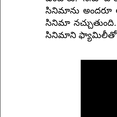
సినిమాను అందరూ ఆ
సినిమా నచ్చుతుంది
సినిమాని ఫ్యామిలీత