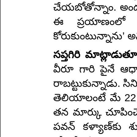
చేయబోతోన్నాం. అం
ఈ ప్రయాణంలో 
కోరుకుంటున్నాను’ అ
సప్తగిరి మాట్లాడుత
వీరూ గారి పైనే 
రాబట్టుకున్నాడు. సిన
తెలియాలంటే మే 22
తన మార్కు చూపించే 
పవన్ కళ్యాణ్‌కు శ