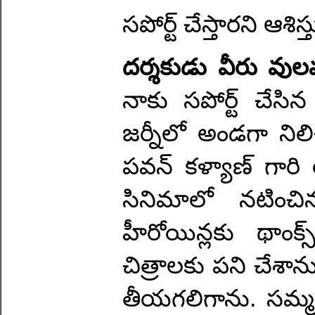
సపోర్ట్ చేస్తారని ఆశిస
దర్శకుడు వీరు వు
నాకు సపోర్ట్ చేసిన
జర్నీలో అండగా నిలి
పవన్ కళ్యాణ్ గారి 
సినిమాలో నటించిన
హీరోయిన్లకు థాంక్స
చిత్రాలకు పని చేశా
తీయగలిగాను. సమ్మర్