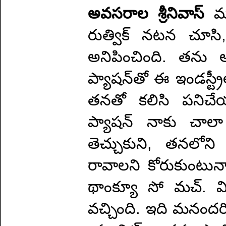
అవసరాల శ్రీనివాస్
మ
రుత్విక్ నటన చూసి,
అనిపించింది. తను అ
ప్యాషన్‌తో ఈ ఇండస్ట
తనతో కలిసి పనిచే
ప్యాషన్ నాకు చాలా
తెచ్చుకుని, తనలో
రావాలని కోరుకుంటున్నా
థాంక్యూ సో మచ్. వ
వచ్చింది. ఇది మనందర