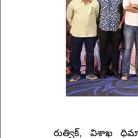
రుత్విక్, విశాఖ ధి