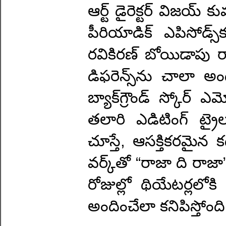
ఆర్ట్ డైరెక్టర్ విజయ
పీరియాడిక్ ఎపిసోడ్స్
రవికిరణ్ బోయిడాపు 
డిఫరెన్స్‌ను చాలా అ
బ్యాక్‌గ్రౌండ్ స్కో
తలారి ఎడిటింగ్ ట్రైల
చూస్తే, ఆసక్తికరమైన 
వర్క్‌తో “రాజా ది రా
రోజుల్లో థియేటర్లలోక
అందించేలా కనిపిస్తోంది