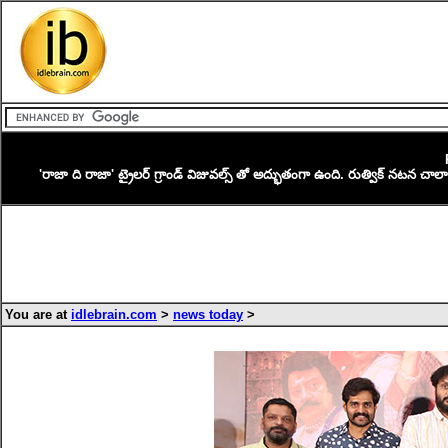
'రాజా ది రాజా' ట్రైలర్ గ్రాండ్ విజువల్స్ తో అద్భుతంగా ఉంది. రుత్విక్ నటన చాలా ఎక
You are at
idlebrain.com
>
news today
>