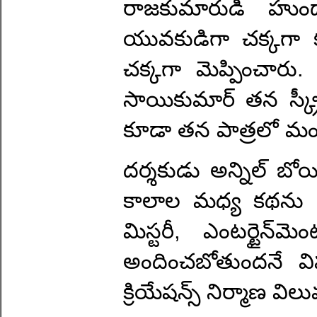
రాజకుమారుడి హుందాతన
యువకుడిగా చక్కగా క
చక్కగా మెప్పించారు. వీర
సాయికుమార్ తన స్క్రీన్
కూడా తన పాత్రలో మ
దర్శకుడు అన్నిల్ బోయ
కాలాల మధ్య కథను ఆస
మిస్టరీ, ఎంటర్టైన్‌
అందించబోతుందనే విష
క్రియేషన్స్ నిర్మాణ విలు