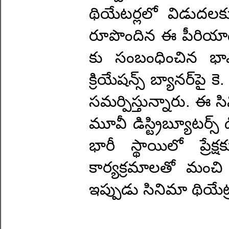
థియేటర్లలో విడుదలక
రూపొందిన ఈ పీరియాడి
కు సంబంధించిన భావ
క్రియేషన్స్ బ్యానర్‌పై కె
సమర్పిస్తున్నారు. ఈ స
మూవీ డిస్ట్రిబ్యూటర్స్ 
భారీ స్థాయిలో ప్రే
కార్యక్రమాలతో మంచి
ఇప్పుడు సినిమా థియేట్ర