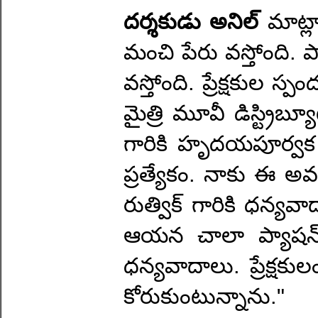
దర్శకుడు అనిల్
మాట్ల
మంచి పేరు వస్తోంది. ప
వస్తోంది. ప్రేక్షకుల 
మైత్రి మూవీ డిస్ట్రిబ్య
గారికి హృదయపూర్వక ధ
ప్రత్యేకం. నాకు ఈ అవ
రుత్విక్ గారికి ధన్యవ
ఆయన చాలా ప్యాషన్ 
ధన్యవాదాలు. ప్రేక్ష
కోరుకుంటున్నాను."