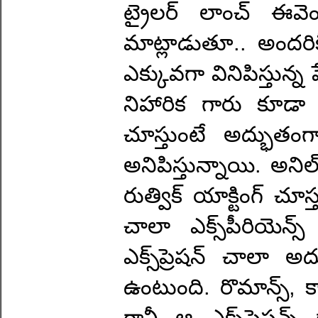
ట్రైలర్ లాంచ్ ఈవెం
మాట్లాడుతూ.. అందరి
ఎక్కువగా వినిపిస్తున్న
నిహారిక గారు కూడా
చూస్తుంటే అద్భుతంగ
అనిపిస్తున్నాయి. అని
రుత్విక్ యాక్టింగ్ చూస
చాలా ఎక్స్‌పీరియెన్స
ఎక్స్‌ప్రెషన్ చాలా
ఉంటుంది. రొమాన్స్,
గానీ ఆ ఎక్స్‌ప్రెషన