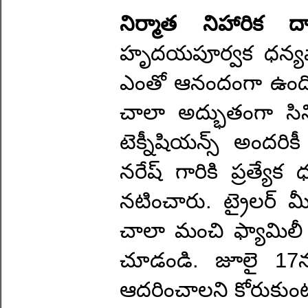
నిర్మాత నిహారిక 
హృదయపూర్వక ధన్యవ
ఎంతో ఆనందంగా ఉంది. ఇ
చాలా అద్భుతంగా సి
టెక్నీషియన్స్ అందరి
నరేష్ గారికి ప్రత్యే
నటించారు. ట్రైలర్ 
చాలా మంచి ఫ్యామిలీ 
చూడండి. జూలై 17
ఆదరించాలని కోరుకుంట