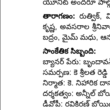
యూనిట్ అందరూ పాల్గొ
తారాగణం:
రుత్విక్
కృష్ణ, అవసరాల శ్రీనివా
బద్రం, మైమ్ మధు, ఆ
సాంకేతిక సిబ్బంది:
బ్యానర్ పేరు: బృందావన్
సమర్పణ: కె శ్రీలత రెడ్డి
నిర్మాత: కె. నిహారిక దా
దర్శకత్వం: అన్నీల్ బ
డీవోపీ: రవికిరణ్ బోయ