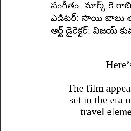
సంగీతం: మార్క్ కె రాబి
ఎడిటర్: సాయి బాబు 
ఆర్ట్ డైరెక్టర్: విజయ్ 
Here’s
The film appea
set in the era 
travel elem