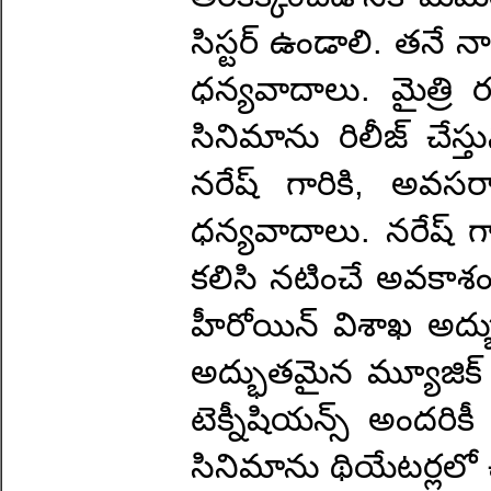
సిస్టర్ ఉండాలి. తనే నా
ధన్యవాదాలు. మైత్రి ర
సినిమాను రిలీజ్ చేస్
నరేష్ గారికి, అవసరాల 
ధన్యవాదాలు. నరేష్ గ
కలిసి నటించే అవకాశం
హీరోయిన్ విశాఖ అద్భుత
అద్భుతమైన మ్యూజిక్
టెక్నీషియన్స్ అందర
సినిమాను థియేటర్లలో