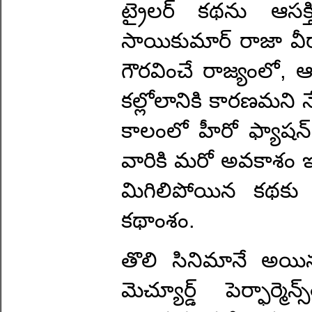
ట్రైలర్ కథను ఆసక
సాయికుమార్ రాజా వీ
గౌరవించే రాజ్యంలో, ఆ
కల్లోలానికి కారణమని 
కాలంలో హీరో ఫ్యాషన్ 
వారికి మరో అవకాశం ఇస
మిగిలిపోయిన కథకు 
కథాంశం.
తొలి సినిమానే అయినప
మెచ్యూర్డ్ పెర్ఫార్మె