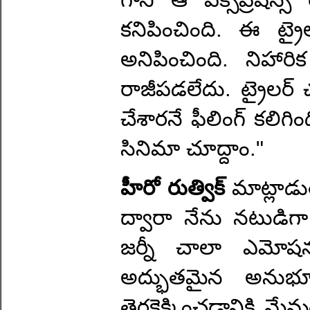
కనిపించింది. ఈ ట్ర
అనిపించింది. నిహార
రాజీపడలేదు. ట్రైలర
చేశారనే ఫీలింగ్ కలి
సినిమా చూద్దాం."
హీరో రుత్విక్
మాట్లాడు
ద్వారా నేను నటుడిగా
జర్నీ చాలా ఎమోషన
అద్భుతమైన అనుభూతి.
తెరకెక్కించడానికి మేమం