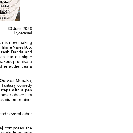
2026
30 June
Hyderabad
esh is now making
h film #Naresh65,
 Razesh Danda and
es into a unique
 makers promise a
 offer audiences a
ba Oorvasi Menaka,
ing fantasy comedy
 steps with a pen
) hover above him
osmic entertainer
and several other
waj composes the
 world is brought