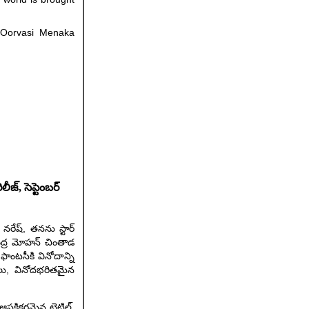
a Oorvasi Menaka
జ్, సెప్టెంబర్
నరేష్, తనను స్టార్
ంద్ర మోహన్ చింతాడ
 ఫాంటసీకి వినోదాన్ని
్టులు, వినోదభరితమైన
ఆసక్తికరమైన టైటిల్,