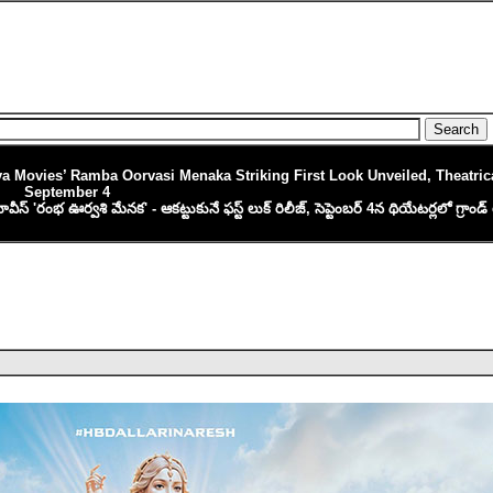
a Movies’ Ramba Oorvasi Menaka Striking First Look Unveiled, Theatric
September 4
్ 'రంభ ఊర్వశి మేనక' - ఆకట్టుకునే ఫస్ట్ లుక్ రిలీజ్, సెప్టెంబర్ 4న థియేటర్లలో గ్రాండ్ 