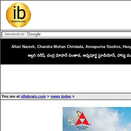
Allari Naresh, Chandra Mohan Chintada, Annapurna Studios, Hasy
అల్లరి నరేష్, చంద్ర మోహన్ చింతాడ, అన్నపూర్ణ స్టూడియోస్, హాస్య మూవీస
You are at
idlebrain.com
>
news today
>