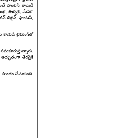
పంచే ఫాంటసీ కామెడీ
 'రంభ, ఊర్వశి, మేనక'
ివ్ డిజైన్, ఫాంటసీ,
తమ కామెడీ టైమింగ్‌తో
ం సమకూరుస్తున్నారు.
ి అద్భుతంగా తెరపైకి
ను సొంతం చేసుకుంది.