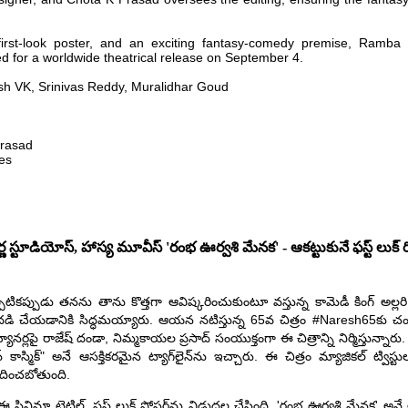
e first-look poster, and an exciting fantasy-comedy premise, Ramb
ed for a worldwide theatrical release on September 4.
esh VK, Srinivas Reddy, Muralidhar Goud
rasad
es
 స్టూడియోస్, హాస్య మూవీస్ 'రంభ ఊర్వశి మేనక' - ఆకట్టుకునే ఫస్ట్ లుక్ రిలీ
టికప్పుడు తనను తాను కొత్తగా ఆవిష్కరించుకుంటూ వస్తున్న కామెడీ కింగ్ అల్లరి 
సందడి చేయడానికి సిద్ధమయ్యారు. ఆయన నటిస్తున్న 65వ చిత్రం #Naresh65కు చ
ానర్లపై రాజేష్ దండా, నిమ్మకాయల ప్రసాద్ సంయుక్తంగా ఈ చిత్రాన్ని నిర్మిస్తున్నారు.
స్ కాస్మిక్" అనే ఆసక్తికరమైన ట్యాగ్‌లైన్‌ను ఇచ్చారు. ఈ చిత్రం మ్యాజికల్ ట్విస
దించబోతుంది.
ఈ సినిమా టైటిల్, ఫస్ట్ లుక్ పోస్టర్‌ను విడుదల చేసింది. 'రంభ ఊర్వశి మేనక' అనే 