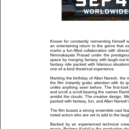
Known for constantly reinventing himself 
an entertaining return to the genre that e
marks a fun-filled collaboration with dir
Nimmakayala Prasad under the prestigiou
space by merging fantasy with laugh-out-
fantasy ride packed with hilarious situation
one-of-a-kind theatrical experience.
Marking the birthday of Allari Naresh, the 
the film instantly grabs attention with its q
unlike anything seen before. The first-loo
and scroll a scroll bearing the names Ram
amidst the clouds. The creative design, fi
packed with fantasy, fun, and Allari Nares
The film boasts a strong ensemble cast fe
noted actors who are set to add to the laug
Backed by an experienced technical cre
music. Brahma Kadali is the production de