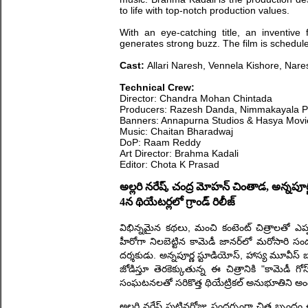
to life with top-notch production values.
With an eye-catching title, an inventiv
generates strong buzz. The film is schedul
Cast:
Allari Naresh, Vennela Kishore, Nar
Technical Crew:
Director: Chandra Mohan Chintada
Producers: Razesh Danda, Nimmakayala P
Banners: Annapurna Studios & Hasya Movi
Music: Chaitan Bharadwaj
DoP: Raam Reddy
Art Director: Brahma Kadali
Editor: Chota K Prasad
అల్లరి నరేష్, చంద్ర మోహన్ చింతాడ, అన్నపూర్ణ
4న థియేటర్లలో గ్రాండ్ రిలీజ్
విభిన్నమైన కథలు, మంచి కంటెంట్ చిత్రాలతో ఎప్ప
హీరోగా నిలబెట్టిన కామెడీ జానర్‌లో మరోసారి 
దర్శకుడు. అన్నపూర్ణ స్టూడియోస్, హాస్య మూవీస్ బ్య
జోడిస్తూ తెరకెక్కుతున్న ఈ చిత్రానికి "కామెడీ గో
సంఘటనలతో సరికొత్త థియేట్రికల్ అనుభూతిని అం
అల్లరి నరేష్ పుట్టినరోజు సందర్భంగా చిత్ర బృందం 