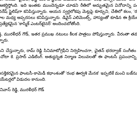
ిని ఆకర్షిస్తోంది. ఇది ఇంతకు ముందెన్నడూ చూడని రీతిలో అద్భుతమైన వినోదాన్ని 
ి నరేష్ స్టైలిష్‌గా కనిపిస్తున్నారు. ఆయన స్వర్గలోకపు మెట్లపై కూర్చుని, చేతిలో కలం,
ాల మధ్య అప్సరసలు కనిపిస్తున్నారు. డివైన్ ఎలిమెంట్స్, హాస్యంతో కూడిన ఈ క్రియేట
్రత్యేకమైన 'కాస్మిక్ ఎంటర్‌టైనర్' అందించబోతోంది.
ాస్ రెడ్డి, మురళీధర్ గౌడ్, ఇతర ప్రముఖ నటులు కీలక పాత్రలు పోషిస్తున్నారు. వీరంతా 
్నారు.
ి చేస్తున్నారు, రామ్ రెడ్డి సినిమాటోగ్రఫీని నిర్వహించగా, చైతన్ భరద్వాజ్ సంగీత
గా, చోటా కె. ప్రసాద్ ఎడిటింగ్. అత్యున్నత నిర్మాణ విలువలతో ఈ ఫాంటసీ ప్రపంచాన్న
ర్, ఆసక్తికరమైన ఫాంటసీ-కామెడీ కథాంశంతో 'రంభ ఊర్వశి మేనక' ఇప్పటికే మంచి బజ్‌
ా థియేటర్లలో విడుదల కానుంది.
రీనివాస్ రెడ్డి, మురళీధర్ గౌడ్