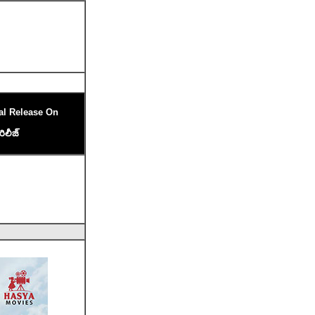
al Release On
రిలీజ్