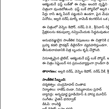
ఆకట్టుకునే ఫస్ట్ లుక్‌తో ఈ చిత్రం అందరి దృష్ట
చిత్రంగా వుండబోతుంది. ఫస్ట్ లుక్ పోస్టర్‌లో అల్లర
పేర్లు రాసి ఉన్న పేపర్ పట్టుకుని ఉండగా, పైన మేఘ
వినోదం, అల్లరి నరేష్ మార్క్ కామెడీ కలగలిసిన ఒక ప
ఈ చిత్రంలో వెన్నెల కిషోర్, నరేష్ వి.కె., శ్రీనివ
ప్రేక్షకులను కడుపుబ్బా నవ్వించేందుకు సిద్ధమవుతున
అనుభవజ్ఞులైన సాంకేతిక నిపుణులు ఈ చిత్రానికి పన
బ్రహ్మ కడలి ప్రొడక్షన్ డిజైనర్‌గా వ్యవహరిస్తుండ
తీసుకురావడానికి చిత్ర బృందం కృషి చేస్తోంది.
వినూత్నమైన టైటిల్, ఆకట్టుకునే ఫస్ట్ లుక్ పోస్ట
ఈ చిత్రం సెప్టెంబర్ 4న ప్రపంచవ్యాప్తంగా గ్రాండ్‌గ
తారాగణం:
అల్లరి నరేష్, వెన్నెల కిషోర్, నరేష్ వీకే, శ్
సాంకేతిక సిబ్బంది:
దర్శకత్వం: చంద్రమోహన్ చింతాడ
నిర్మాతలు: రాజేష్ దండా, నిమ్మకాయల ప్రసాద్
బ్యానర్లు: అన్నపూర్ణ స్టూడియోస్ & హాస్య మూవీస్
సంగీతం: చైతన్ భరద్వాజ్
డిఓపి: రాంరెడ్డి
ఆర్ట్ డైరెక్టర్: బ్రహ్మ కడలి