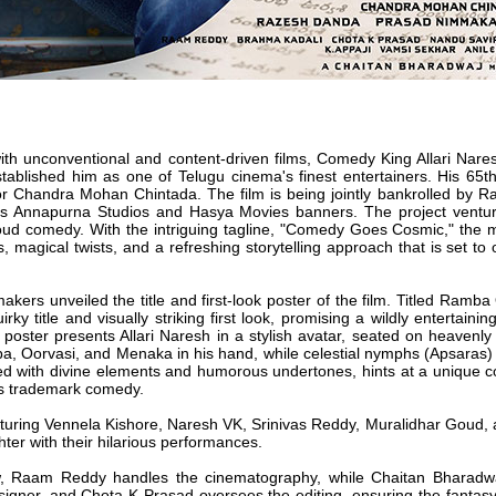
with unconventional and content-driven films, Comedy King Allari Nar
stablished him as one of Telugu cinema's finest entertainers. His 65t
ector Chandra Mohan Chintada. The film is being jointly bankrolled by
s Annapurna Studios and Hasya Movies banners. The project ventur
loud comedy. With the intriguing tagline, "Comedy Goes Cosmic," the
s, magical twists, and a refreshing storytelling approach that is set to
makers unveiled the title and first-look poster of the film. Titled Ram
uirky title and visually striking first look, promising a wildly entertain
k poster presents Allari Naresh in a stylish avatar, seated on heavenly
ba, Oorvasi, and Menaka in his hand, while celestial nymphs (Apsaras
lled with divine elements and humorous undertones, hints at a unique c
h's trademark comedy.
aturing Vennela Kishore, Naresh VK, Srinivas Reddy, Muralidhar Goud, 
hter with their hilarious performances.
w, Raam Reddy handles the cinematography, while Chaitan Bharad
signer, and Chota K Prasad oversees the editing, ensuring the fantasy