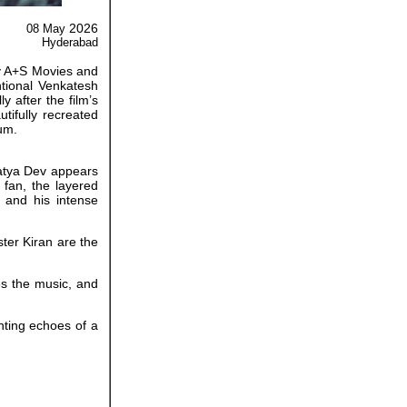
2026
08 May
Hyderabad
y A+S Movies and
tional Venkatesh
y after the film’s
tifully recreated
um.
Satya Dev appears
 fan, the layered
 and his intense
ter Kiran are the
es the music, and
nting echoes of a