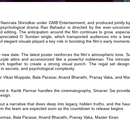
Namrata Shirodkar under GMB Entertainment, and produced jointly b
 psychological drama Rao Bahadur is directed by the ever-unconven
editing. The anticipation around the film continues to grow, especiall
ppreciated O Sundari single, which transported audiences into a beau
d elegant visuals played a key role in boosting the film’s early moment
 new date. The latest poster reinforces the film’s atmospheric tone. 
-purple attire and accessorized like a powerful nobleman. The intricate
ork together to create a strong visual punch. The regal set design
in secrets, and psychological complexity.
e Vikas Muppala, Bala Parasar, Anand Bharathi, Pranay Vaka, and Mas
ind it- Kartik Parmar handles the cinematography, Smaran Sai provid
esign.
t a narrative that dives deep into legacy, hidden truths, and the hau
rom the team are expected soon as the countdown to release begins.
mas, Bala Parasar, Anand Bharathi, Pranay Vaka, Master Kiran