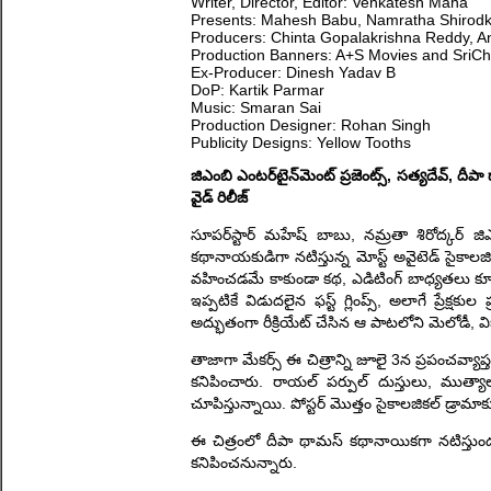
Writer, Director, Editor: Venkatesh Maha
Presents: Mahesh Babu, Namratha Shirodk
Producers: Chinta Gopalakrishna Reddy, 
Production Banners: A+S Movies and SriCh
Ex-Producer: Dinesh Yadav B
DoP: Kartik Parmar
Music: Smaran Sai
Production Designer: Rohan Singh
Publicity Designs: Yellow Tooths
జిఎంబి ఎంటర్‌టైన్‌మెంట్ ప్రజెంట్స్, సత్యదేవ్, దీ
వైడ్ రిలీజ్
సూపర్‌స్టార్ మహేష్ బాబు, నమ్రతా శిరోద్కర్‌ జ
కథానాయకుడిగా నటిస్తున్న మోస్ట్ అవైటెడ్ సైకాలజికల
వహించడమే కాకుండా కథ, ఎడిటింగ్ బాధ్యతలు కూడా నిర
ఇప్పటికే విడుదలైన ఫస్ట్ గ్లింప్స్, అలాగే ప్రే
అద్భుతంగా రీక్రియేట్ చేసిన ఆ పాటలోని మెలోడీ, విజ
తాజాగా మేకర్స్ ఈ చిత్రాన్ని జూలై 3న ప్రపంచవ్యాప
కనిపించారు. రాయల్ పర్పుల్ దుస్తులు, ముత్యాల అ
చూపిస్తున్నాయి. పోస్టర్ మొత్తం సైకాలజికల్ డ్రామాకు 
ఈ చిత్రంలో దీపా థామస్ కథానాయికగా నటిస్తుండగ
కనిపించనున్నారు.