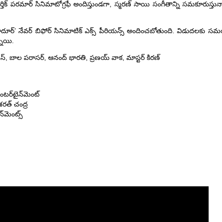
. కార్తిక్ పరమార్ సినిమాటోగ్రఫీ అందిస్తుండగా, స్మరణ్ సాయి సంగీతాన్ని సమకూరుస్తున్నా
బహదూర్’ నేవర్ బిఫోర్ సినిమాటిక్ ఎక్స్ పీరియన్స్ అందించబోతుంది. విడుదలకు 
్నాయి.
స్, బాల పరాసర్, ఆనంద్ భారతి, ప్రణయ్ వాక, మాస్టర్ కిరణ్
ర్‌టైన్‌మెంట్
 శరత్ చంద్ర
న్‌మెంట్స్