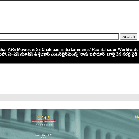
ha, A+S Movies & SriChakraas Entertainments’ Rao Bahadur Worldwide 
మహా, ఏ+ఎస్ మూవీస్ & శ్రీచక్రాస్ ఎంటర్‌టైన్‌మెంట్స్ 'రావు బహదూర్' జూలై 3న వరల్డ్ వైడ్ 