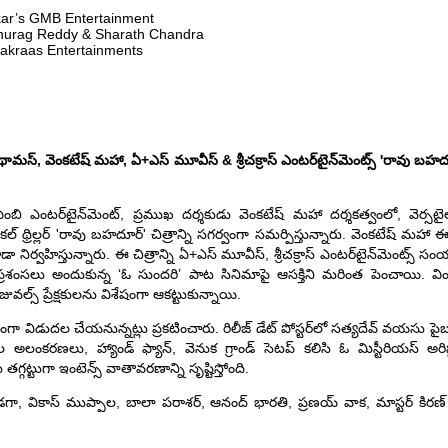
ar’s GMB Entertainment
Anurag Reddy & Sharath Chandra
akraas Entertainments
పా థామస్, వెంకటేష్ మహా, ఏ+ఎస్ మూవీస్ & శ్రీచక్రాస్ ఎంటర్‌టైన్‌మెంట్స్ 'రావు బహద
ిఎంబి ఎంటర్‌టైన్‌మెంట్, ప్రముఖ దర్శకుడు వెంకటేష్ మహా దర్శకత్వంలో, వెర్సటైల
్ థ్రిల్లర్ 'రావు బహదూర్' చిత్రాన్ని సగర్వంగా సమర్పిస్తున్నారు. వెంకటేష్ మహా ఈ 
్వహిస్తున్నారు. ఈ చిత్రాన్ని ఏ+ఎస్ మూవీస్, శ్రీచక్రాస్ ఎంటర్‌టైన్‌మెంట్స్ సంయు
క్షకుల ప్రశంసలు అందుకున్న ‘ఓ సుందరి’ పాట సినిమాపై ఆసక్తిని మరింత పెంచాయి. వ
ువల్స్ ప్రేక్షకులను విశేషంగా ఆకట్టుకున్నాయి.
్తంగా విడుదల చేయనున్నట్లు ప్రకటించారు. రిలీజ్ డేట్ పోస్టర్‌లో సత్యదేవ్ వయసు ప
లంకరణలు, హ్యాండ్ ఫ్యాన్, వెనుక గ్రాండ్ సెటప్ కలిసి ఓ మిస్టీరియస్ అరిస్టోక్
తగ్గట్టుగా ఇంటెన్స్ వాతావరణాన్ని సృష్టిస్తోంది.
ా, వికాస్ ముప్పాల, బాలా పరాశర్, ఆనంద్ భారతి, ప్రణయ్ వాక, మాస్టర్ కిరణ్ 