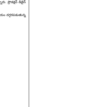
రు. ప్రొడక్షన్ డిజైన్
సమయం దగ్గరపడుతున్న