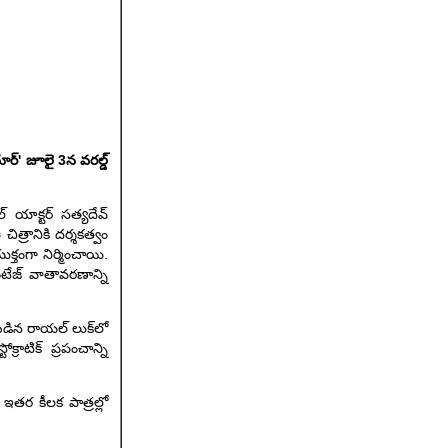
ూర్' జూలై 3న వరల్డ్
్ యాక్టర్ సత్యదేవ్
చిత్రానికి దర్శకత్వం
క్తంగా నిర్మించాయి.
ింటేజ్ వాతావరణాన్ని
ైబడిన రాయల్ లుక్‌లో
రాటిక్ ప్రపంచాన్ని
ఇతర కీలక పాత్రల్లో