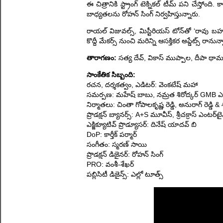
ఈ చిత్రానికి స్ట్రాంగ్ టెక్నికల్ టీమ్ పని చేస్తోంది
బాధ్యతలను రోహన్ సింగ్ నిర్వహిస్తున్నారు.
రాయల్ విజువల్స్, మిస్టీరియస్ టోన్‌తో ‘రావు 
కొద్దీ మేకర్స్ నుంచి మరిన్ని ఆసక్తికర అప్డేట్స్ రానున
తారాగణం:
సత్య దేవ్, వికాస్ ముప్పాల, దీపా థామ
సాంకేతిక సిబ్బంది:
రచన, దర్శకత్వం, ఎడిటర్: వెంకటేష్ మహా
సమర్పణ: మహేష్ బాబు, నమ్రత శిరోద్కర్ GMB ఎంట
నిర్మాతలు: చింతా గోపాలకృష్ణ రెడ్డి, అనురాగ్ రెడ్డి &
ప్రొడక్షన్ బ్యానర్స్: A+S మూవీస్, శ్రీచక్రాస్ ఎంటర్‌టై
ఎక్జిక్యూటివ్ ప్రొడ్యూసర్: దినేష్ యాదవ్ బి
DoP: కార్తీక్ పర్మార్
సంగీతం: స్మరణ్ సాయి
ప్రొడక్షన్ డిజైనర్: రోహన్ సింగ్
PRO: వంశీ-శేఖర్
పబ్లిసిటీ డిజైన్స్: ఎల్లో టూత్స్