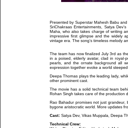
Presented by Superstar Mahesh Babu and 
SriChakraas Entertainments, Satya Dev’s
Maha, who also takes charge of writing and 
impressive first glimpse and the widely a
vintage era. The song’s timeless melody an
The team has now finalized July 3rd as the
in a poised, elderly avatar, clad in royal
pearls, and the ornate background all w
expression together evoke a world steeped 
Deepa Thomas plays the leading lady, whil
other prominent cast.
The movie has a solid technical team beh
Rohan Singh takes care of the production d
Rao Bahadur promises not just grandeur, bu
bygone aristocratic world. More updates f
Cast:
Satya Dev, Vikas Muppala, Deepa Tho
Technical Crew: