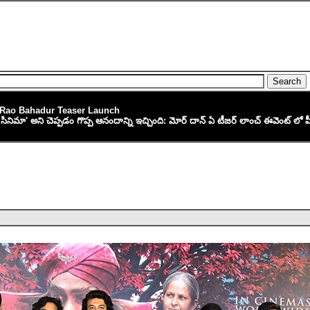
Rao Bahadur Teaser Launch
ా' అని చెప్పడం గొప్ప ఆనందాన్ని ఇచ్చింది: మోర్ దాన్ ఏ టీజర్ లాంచ్ ఈవెంట్ లో హీ