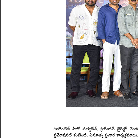
టాలెంటెడ్ హీరో సత్యదేవ్, క్రియేటివ్ డైరెక్టర్ 
ప్రమోషనల్ కంటెంట్, వినూత్న ప్రచార కార్యక్రమా