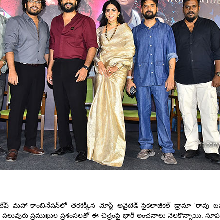
వెంకటేష్ మహా కాంబినేషన్‌లో తెరకెక్కిన మోస్ట్ అవైటెడ్ సైకలాజికల్ డ్రామా 'రావు
లు, పలువురు ప్రముఖుల ప్రశంసలతో ఈ చిత్రంపై భారీ అంచనాలు నెలకొన్నాయి. సూపర్