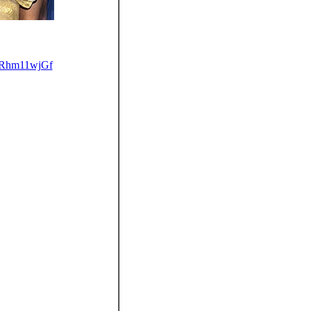
/WRhm11wjGf