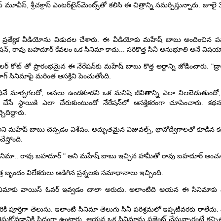
 మూవీస్, శ్రీచక్రాస్ ఎంటర్‌టైన్‌మెంట్స్‌తో కలిసి ఈ చిత్రాన్ని సమర్పిస్తున్నారు. జూల
ఓ ప్రత్యేక వీడియోను విడుదల చేశారు. ఈ వీడియోకు మహేష్ బాబు అందించిన పవర్‌
ేషన్, రావు బహదూర్ కేవలం ఒక సినిమా కాదు... సరికొత్త సినీ అనుభూతి అనే విషయాన్
ట్ తో ప్రారంభమైన ఈ నేరేషన్‌కు మహేష్ బాబు కొత్త అర్థాన్ని జోడించారు. "డ్రామా
లాగ్ సినిమాపై మరింత ఆసక్తిని పెంచుతోంది.
ిధినే మార్చగలదో, అసలు ఉండకూడని ఒక మనిషి జీవితాన్ని ఎలా నిలబెడుతుంద
 చేసే స్థాయికి ఎలా చేరుకుంటుందో నేరేషన్‌లో ఆసక్తికరంగా చూపించారు. క
దిద్దారు.
" అని మహేష్ బాబు చెప్పడం విశేషం. అద్భుతమైన విజువల్స్, భావోద్వేగాలతో కూడిన కథ
స్తోంది.
సినిమా.. రావు బహదూర్ " అని మహేష్ బాబు ఇచ్చిన హామీతో రావు బహదూర్ అంచ
్ర బృందం విలేకరులు అడిగిన ప్రశ్నలకు సమాధానాలు ఇచ్చింది.
క సినిమాకు వాయిస్ ఓవర్ ఇవ్వడం చాలా అరుదు. అలాంటిది ఆయన ఈ సినిమాకు
కి పూర్తిగా తెలుసు. ఇలాంటి సినిమా తెలుగు సినీ పరిశ్రమలో ఇప్పటివరకు రాలేద
్ తీసుకోవడానికి సిద్ధంగా ఉంటారు. ఆయన ఒక సినిమాను ప్రజెంట్ చేస్తున్నారంటే కచ