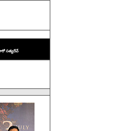
రో సత్యదేవ్