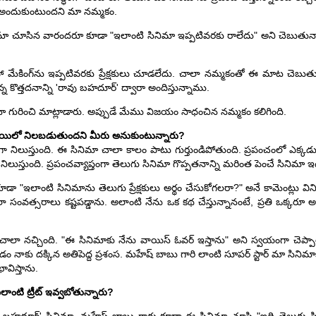
అందుకుంటుందని మా నమ్మకం.
నిమా చూసిన వారందరూ కూడా "ఇలాంటి సినిమా ఇప్పటివరకు రాలేదు" అని చెబుతున్న
 మేకింగ్‌ను ఇప్పటివరకు ప్రేక్షకులు చూడలేదు. చాలా నమ్మకంతో ఈ మాట చెబుతున్నాం. 
న కొత్తదనాన్ని 'రావు బహదూర్' ద్వారా అందిస్తున్నాము.
 గురించి మాట్లాడారు. అప్పుడే మేము విజయం సాధంచిన నమ్మకం కలిగింది.
స్థాయిలో నిలబడుతుందని మీరు అనుకుంటున్నారు?
 నిలుస్తుంది. ఈ సినిమా చాలా కాలం పాటు గుర్తుండిపోతుంది. ప్రపంచంలో ఎక్కడున్
నిలుస్తుంది. ప్రపంచవ్యాప్తంగా తెలుగు సినిమా గొప్పతనాన్ని మరింత పెంచే సినిమా ఇ
ు కూడా "ఇలాంటి సినిమాను తెలుగు ప్రేక్షకులు అర్థం చేసుకోగలరా?" అనే కామెంట్లు 
సంవత్సరాలు కష్టపడ్డాను. అలాంటి నేను ఒక కథ చేస్తున్నానంటే, ప్రతి ఒక్కరూ అర్థం
ా నచ్చింది. "ఈ సినిమాకు నేను వాయిస్ ఓవర్ ఇస్తాను" అని స్వయంగా చెప్పా
ాకు దక్కిన అతిపెద్ద ప్రశంస. మహేష్ బాబు గారి లాంటి సూపర్ స్టార్ మా సిని
ావిస్తాను.
లాంటి ట్రీట్ ఇవ్వబోతున్నారు?