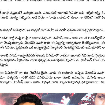
రావు బహదూర్' సినిమా. మహేష్ బాబు గారు కూడా ఈ సినిమా చూసి "ఇది తెలుగు స
యాగ్ వస్తుందనే నమ్మకం ఉంది. ఎందుకంటే అలాంటి సినిమా ఇది. 'జ్యోతి లక్ష్మి' కి
్‌లో ఒక మంచి మార్పు వచ్చింది. అదే విధంగా 'రావు బహదూర్' కూడా నా కెరీర్‌లో 
క పాత్రలో కనిపిస్తారు. ఆ పాత్రతో ఆయన మీ అందరినీ తప్పకుండా ఆశ్చర్యపరుస్తారు.
సిన కొద్దీ మళ్లీ మళ్లీ చూడాలనిపిస్తుంది. మహేష్ బాబు గారు లాంటి సూపర్‌స్టార
చుకున్నారు. వెంకటేష్ మహా గారు ఈ చిత్రాన్ని అద్భుతంగా తెరకెక్కించారు. ఈ పా
ినిమా. ప్రేక్షకులకు ఒక అద్భుతమైన మ్యాజికల్ ఎంటర్‌టైన్‌మెంట్ అనుభూతిని అంద
ాంటి సినిమా ఇప్పటివరకు తెలుగు సినిమాలో రాలేదు. ఇలాంటి సినిమాను ప్రేక్షక
 శుక్రవారం ప్రేక్షకులకు చాలా భిన్నమైన అనుభూతి వుంటుంది. థియేటర్ నుంచి బయటకు
్తారు.
 ఈ సినిమాతో నా కల నెరవేరినట్టైంది. నాకు ఈ అవకాశం ఇచ్చిన వెంకటేష్ మహ
్ సినిమా. సత్యదేవ్ గారితో కలిసి పనిచేయడం చాలా మంచి అనుభవం. మహేష్ బాబు గ
కపోతున్నాను. మహేష్ బాబు గారికి, నమ్రత గారికి హృదయపూర్వక ధన్యవాదాలు.