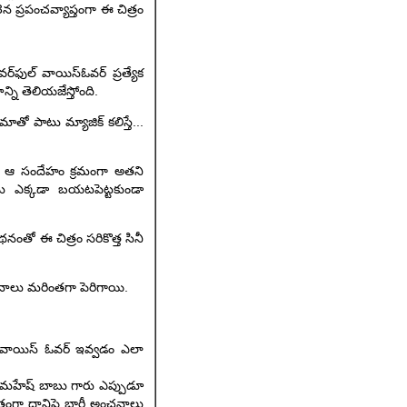
ై 3న ప్రపంచవ్యాప్తంగా ఈ చిత్రం
ఫుల్ వాయిస్‌ఓవర్ ప్రత్యేక
ని తెలియజేస్తోంది.
తో పాటు మ్యాజిక్ కలిస్తే...
ో, ఆ సందేహం క్రమంగా అతని
థను ఎక్కడా బయటపెట్టకుండా
నంతో ఈ చిత్రం సరికొత్త సినీ
నాలు మరింతగా పెరిగాయి.
 వాయిస్ ఓవర్ ఇవ్వడం ఎలా
ు. మహేష్ బాబు గారు ఎప్పుడూ
్చితంగా దానిపై భారీ అంచనాలు