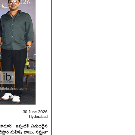
2026
30 June
Hyderabad
 బహదూర్'. ఇప్పటికే విడుదలైన
‌స్టార్ మహేష్ బాబు, నమ్రతా