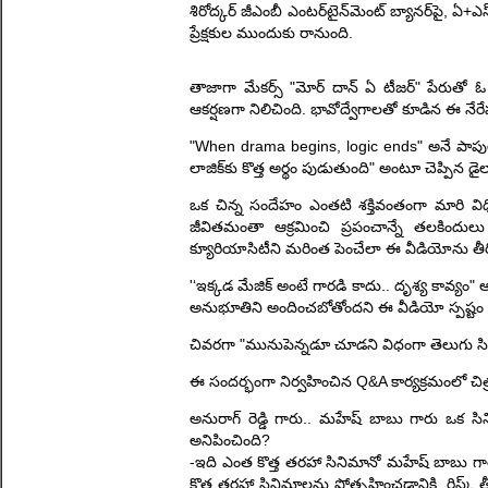
శిరోద్కర్ జీఎంబీ ఎంటర్‌టైన్‌మెంట్ బ్యానర్‌పై, ఏ+ఎస్
ప్రేక్షకుల ముందుకు రానుంది.
తాజాగా మేకర్స్ "మోర్ దాన్ ఏ టీజర్" పేరుతో 
ఆకర్షణగా నిలిచింది. భావోద్వేగాలతో కూడిన ఈ నేర
"When drama begins, logic ends" అనే పాపులర్ కో
లాజిక్‌కు కొత్త అర్థం పుడుతుంది" అంటూ చెప్పిన డై
ఒక చిన్న సందేహం ఎంతటి శక్తివంతంగా మారి వ
జీవితమంతా ఆక్రమించి ప్రపంచాన్నే తలకిందులు
క్యూరియాసిటీని మరింత పెంచేలా ఈ వీడియోను తీర్చి
'‘ఇక్కడ మేజిక్‌ అంటే గారడి కాదు.. దృశ్య కావ్యం
అనుభూతిని అందించబోతోందని ఈ వీడియో స్పష్టం చే
చివరగా "మునుపెన్నడూ చూడని విధంగా తెలుగు 
ఈ సందర్భంగా నిర్వహించిన Q&A కార్యక్రమంలో చిత
అనురాగ్ రెడ్డి గారు.. మహేష్ బాబు గారు ఒ
అనిపించింది?
-ఇది ఎంత కొత్త తరహా సినిమానో మహేష్ బాబు గారి
కొత్త తరహా సినిమాలను ప్రోత్సహించడానికి, రిస్క