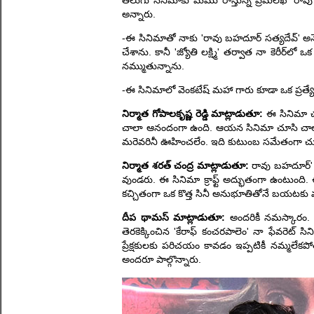
తెలుగు సినిమాకు మేము రాస్తున్న ప్రేమలేఖే '
అన్నారు.
-ఈ సినిమాతో నాకు 'రావు బహదూర్ సత్యదేవ్' అనే ట్
చేశాను. కానీ 'జ్యోతి లక్ష్మి' తర్వాత నా కెరీర
నమ్ముతున్నాను.
-ఈ సినిమాలో వెంకటేష్ మహా గారు కూడా ఒక ప్రత్యే
నిర్మాత గోపాలకృష్ణ రెడ్డి మాట్లాడుతూ:
ఈ సినిమా చూ
చాలా ఆనందంగా ఉంది. ఆయన సినిమా చూసి చాలా మెచ్
మరెవరినీ ఊహించలేం. ఇది కుటుంబ సమేతంగా చూసే స
నిర్మాత శరత్ చంద్ర మాట్లాడుతూ:
రావు బహదూర్' ల
వుండరు. ఈ సినిమా క్రాఫ్ట్ అద్భుతంగా ఉంటుంది. ఈ
కచ్చితంగా ఒక కొత్త సినీ అనుభూతితోనే బయటకు వస
దీప థామస్ మాట్లాడుతూ:
అందరికీ నమస్కారం.
తెరకెక్కించిన 'కేరాఫ్ కంచరపాలెం' నా ఫేవరెట
ప్రేక్షకులకు పరిచయం కావడం ఇప్పటికీ నమ్మలే
అందరూ పాల్గొన్నారు.