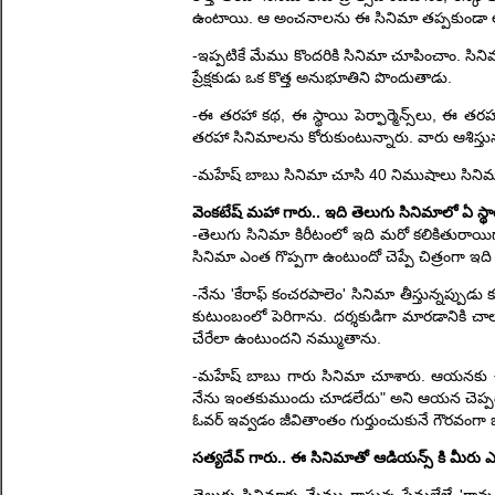
ఉంటాయి. ఆ అంచనాలను ఈ సినిమా తప్పకుండా 
-ఇప్పటికే మేము కొందరికి సినిమా చూపించాం. సి
ప్రేక్షకుడు ఒక కొత్త అనుభూతిని పొందుతాడు.
-ఈ తరహా కథ, ఈ స్థాయి పెర్ఫార్మెన్స్‌లు, ఈ తరహా
తరహా సినిమాలను కోరుకుంటున్నారు. వారు ఆశిస్తున్
-మహేష్ బాబు సినిమా చూసి 40 నిముషాలు సినిమా
వెంకటేష్ మహా గారు.. ఇది తెలుగు సినిమాలో ఏ 
-తెలుగు సినిమా కిరీటంలో ఇది మరో కలికితురాయిగా
సినిమా ఎంత గొప్పగా ఉంటుందో చెప్పే చిత్రంగా ఇది 
-నేను 'కేరాఫ్ కంచరపాలెం' సినిమా తీస్తున్నప్పుడ
కుటుంబంలో పెరిగాను. దర్శకుడిగా మారడానికి చాలా 
చేరేలా ఉంటుందని నమ్ముతాను.
-మహేష్ బాబు గారు సినిమా చూశారు. ఆయనకు చాల
నేను ఇంతకుముందు చూడలేదు" అని ఆయన చెప్పడం న
ఓవర్ ఇవ్వడం జీవితాంతం గుర్తుంచుకునే గౌరవంగా భ
సత్యదేవ్ గారు.. ఈ సినిమాతో ఆడియన్స్ కి మీరు ఎ