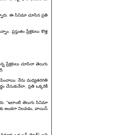
ారు. ఈ సినిమా చూసిన ప్రతి
ప్రస్తుతం ప్రేక్షకులు కొత్త
న ప్రేక్షకులు చూసినా తెలుగు
ది.
వినిపించాయి. నేను మధ్యతరగతి
 చేసుకునేలా, ప్రతి ఒక్కరికీ
రు. "ఇలాంటి తెలుగు సినిమా
మాకు అండగా నిలవడం, వాయిస్