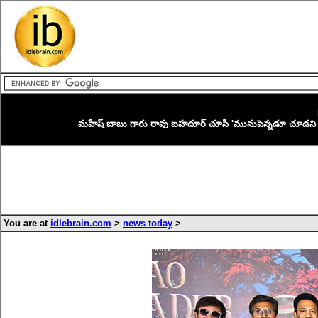
మహేష్ బాబు గారు రావు బహదూర్ చూసి 'మునుపెన్నడూ చూడని సినిమ
You are at
idlebrain.com
>
news today
>