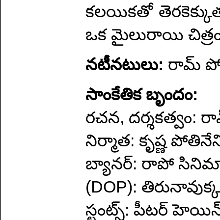
కలయికతో తెరకెక్కుత
ఒక మైలురాయి చిత్ర
నటీనటులు:
రామ్ పో
సాంకేతిక బృందం:
రచన, దర్శకత్వం: రా
నిర్మాత: కృష్ణ పోతినేన
బ్యానర్: రాపో సినిమా
(DOP): తిరునావుక్
స్టంట్స్: పీటర్ హెయిన