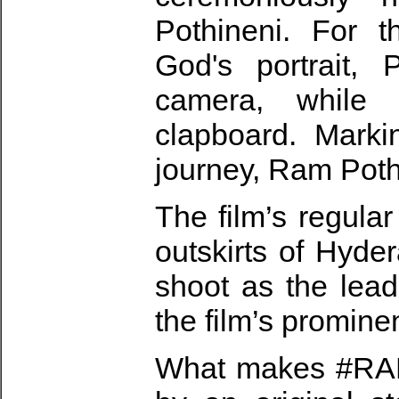
Pothineni. For 
God's portrait,
camera, while
clapboard. Marki
journey, Ram Pothi
The film’s regula
outskirts of Hyde
shoot as the lead
the film’s prominen
What makes #RAPO2