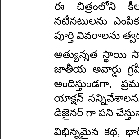
ఈ చిత్రంలోని క
నటీనటులను ఎంపిక చ
పూర్తి వివరాలను త్వ
అత్యున్నత స్థాయి సా
జాతీయ అవార్డు గ్ర
అందిస్తుండగా, ప్ర
యాక్షన్ సన్నివేశాలను
డిజైనర్ గా పని చేస్తు
విభిన్నమైన కథ, భార