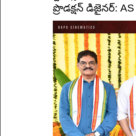
ప్రొడక్షన్ డిజైనర్: AS 