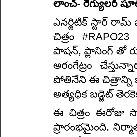
లాంచ్- రెగ్యులర్ షూట
ఎనర్జిటిక్ స్టార్ రామ్
చిత్రం #RAPO23 అ
పాషన్, ప్లానింగ్ తో 
అరంగేట్రం చేస్తున్న
పోతినేని ఈ చిత్రాన్ని భ
అత్యధిక బడ్జెట్ తెరకె
ఈ చిత్రం ఈరోజు స
ప్రారంభమైంది. నిర్మాత