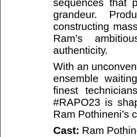
sequences that p
grandeur. Prod
constructing mass
Ram’s ambitiou
authenticity.
With an unconventi
ensemble waitin
finest technicia
#RAPO23 is shapi
Ram Pothineni’s c
Cast:
Ram Pothin