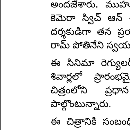
అందజేశారు. ముహూర
కెమెరా స్విచ్ ఆన్ చ
దర్శకుడిగా తన ప్ర
రామ్ పోతినేని స్వ
ఈ సినిమా రెగ్యు
శివార్లలో ప్రార
చిత్రంలోని ప్ర
పాల్గొంటున్నారు.
ఈ చిత్రానికి సంబ