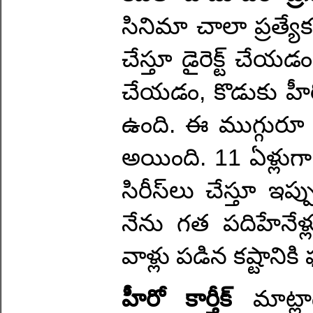
సినిమా చాలా ప్రత్యేకంగ
చేస్తూ డైరెక్ట్ చేయడం
చేయడం, కొడుకు హీర
ఉంది. ఈ ముగ్గురూ 
అయింది. 11 ఏళ్లుగా వ
సిరీస్‌లు చేస్తూ ఇప
నేను గత పదిహేనేళ
వాళ్లు పడిన కష్టాని
హీరో కార్తీక్
మాట్