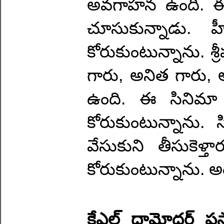
అవగాహన ఉంది. ఈ 
చూసుకున్నాడు. హ
కోరుకుంటున్నాను. శ్రీ
గారు, అనిత గారు, 
ఉంది. ఈ సినిమా చ
కోరుకుంటున్నాను.
వేసుకుని తీసుకెళ్
కోరుకుంటున్నాను. అం
కేఎల్ దామోదర్ ప్