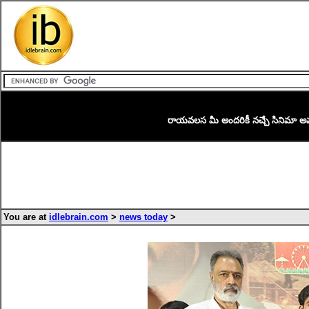
రాయవలస మీ అందరికీ నచ్చే సినిమా అవుత
You are at
idlebrain.com
>
news today
>