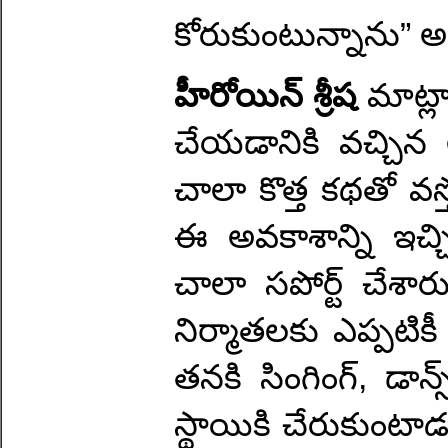
కోరుకుంటున్నాను” అ
హీరోయిన్ శ్రీష
మాట్ల
చేయడానికి వచ్చిన 
చాలా కొత్త కథతో వస
ఈ అవకాశాన్ని ఇచ్చ
చాలా సపోర్ట్ చేశా
నిర్మాతలకు ఎప్పటికీ
తనకి సింగింగ్, డాన
స్థాయికి చేరుకుంట