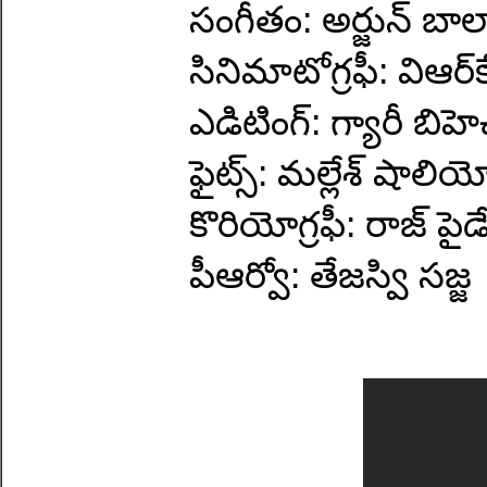
సంగీతం: అర్జున్ బాల
సినిమాటోగ్రఫీ: విఆర్‌
ఎడిటింగ్: గ్యారీ బిహె
ఫైట్స్: మల్లేశ్ షాలియ
కొరియోగ్రఫీ: రాజ్ పైడ
పీఆర్వో: తేజస్వి సజ్జ