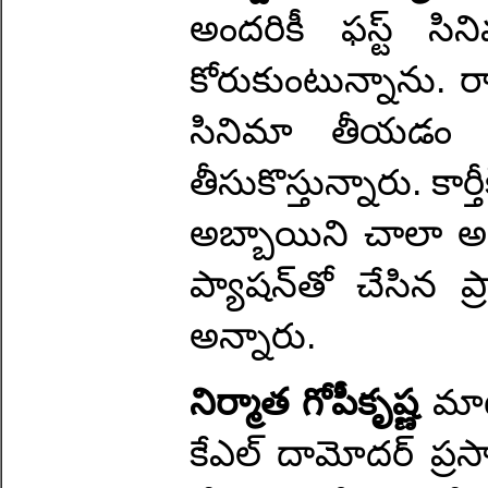
అందరికీ ఫస్ట్ సి
కోరుకుంటున్నాను. 
సినిమా తీయడం చ
తీసుకొస్తున్నారు. కార
అబ్బాయిని చాలా అద్భ
ప్యాషన్‌తో చేసిన ప్ర
అన్నారు.
నిర్మాత గోపీకృష్ణ
మాట
కేఎల్ దామోదర్ ప్రసా