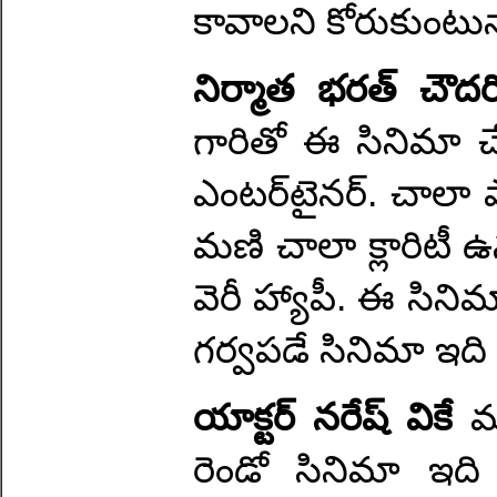
కావాలని కోరుకుంటున
నిర్మాత భరత్ చౌద
గారితో ఈ సినిమా 
ఎంటర్‌టైనర్. చాలా ప
మణి చాలా క్లారిటీ ఉ
వెరీ హ్యాపీ. ఈ సినిమ
గర్వపడే సినిమా ఇది
యాక్టర్ నరేష్ వికే
మ
రెండో సినిమా ఇది 