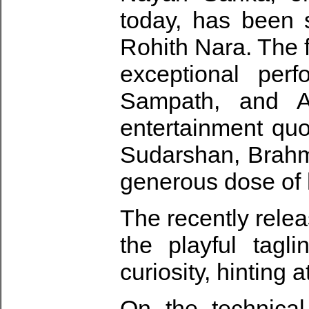
today, has been 
Rohith Nara. The f
exceptional per
Sampath, and Aj
entertainment quo
Sudarshan, Brahm
generous dose of 
The recently rele
the playful tagl
curiosity, hinting 
On the technical