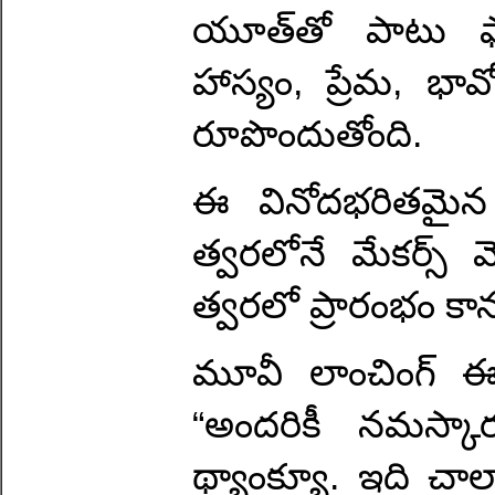
యూత్‌తో పాటు ఫ్
హాస్యం, ప్రేమ, భా
రూపొందుతోంది.
ఈ వినోదభరితమైన చి
త్వరలోనే మేకర్స్ వ
త్వరలో ప్రారంభం కాన
మూవీ లాంచింగ్ ఈవ
“అందరికీ నమస్కార
థ్యాంక్యూ. ఇది చాలా