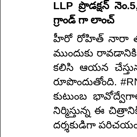
LLP ప్రొడక్షన్ నెం.5
గ్రాండ్ గా లాంచ్
హీరో రోహిత్ నారా తన త
ముందుకు రావడానికి స
కలిసి ఆయన చేస్తున్న
రూపొందుతోంది. #RN2
కుటుంబ భావోద్వేగా
నిర్మిస్తున్న ఈ చిత్రాన
దర్శకుడిగా పరిచయం