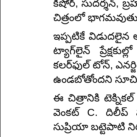
కిషోర్, సుదర్శన్, 
చిత్రంలో భాగమవుతు
ఇప్పటికే విడుదలైన అ
ట్యాగ్‌లైన్ ప్రేక్షకుల
కలర్‌ఫుల్ టోన్, ఎనర్జ
ఉండబోతోందని సూచిస్
ఈ చిత్రానికి టెక్ని
వెంకట్ C. దిలీప్ ప
సుప్రియా బట్టెపాటి ని