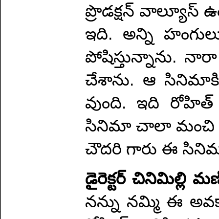
ప్రొడక్షన్ వాల్యూస్ ఉ
ఇది. అన్ని హంగుల
పోషిస్తున్నాను. నా
చేశాను. ఆ సినిమాక
వుంది. ఇది రోహిత్ గ
సినిమా చాలా మంచి క
చౌదరి గారు ఈ సిని
డైరెక్టర్ చినిమిల్లి
నన్ను నమ్మి ఈ అవకా