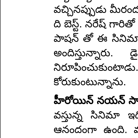
వచ్చినప్పుడు మీరంద
ది బెస్ట్. నరేష్ గార
పాషన్ తో ఈ సినిమా చ
అందిస్తున్నారు
నిరూపించుకుంటాడ
కోరుకుంటున్నాను.
హీరోయిన్ నయన్ స
వస్తున్న సినిమా
ఆనందంగా ఉంది. మంచ