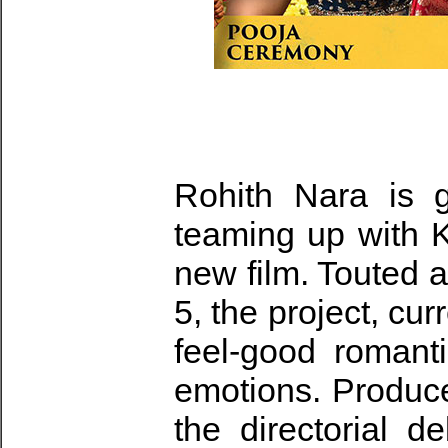
Rohith Nara is g
teaming up with K
new film. Touted 
5, the project, cu
feel-good romanti
emotions. Produc
the directorial d