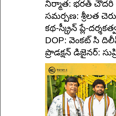
నిర్మాత: భరత్ చౌదరి
సమర్పణ: శ్రీలత చెర
కథ-స్క్రీన్ ప్లే-దర్శక
DOP: వెంకట్ సి దిలీ
ప్రొడక్షన్ డిజైనర్: సు