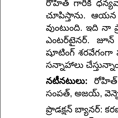
రోహిత్ గారికి ధన్య
చూపిస్తాను. ఆయన 
వుంటుంది. ఇది నా ప
ఎంటర్‌టైనర్. జూన్ 
షూటింగ్ శరవేగంగా 
సన్నాహాలు చేస్తున్నాం
నటీనటులు:
రోహిత్ 
సంపత్, అజయ్, వెన్నె
ప్రొడక్షన్ బ్యానర్: కరణ