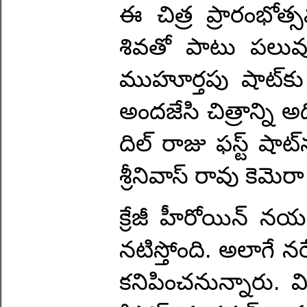
ఈ చిత్ర ప్రారంభోత్
శివతో పాటు పలువ
ముహూర్తపు షాట్‌కు కొర
అందజేసి చిత్రాన్ని అ
దిల్ రాజు ఫస్ట్ షాట
శ్రీనివాస్ రావు కెమెర
క్రేజీ హీరోయిన్ నయ
నటిస్తోంది. అలాగే న
కనిపించనున్నారు. వ