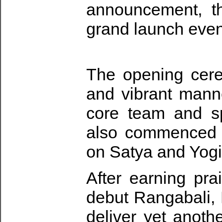
announcement, th
grand launch even
The opening cer
and vibrant manne
core team and sp
also commenced t
on Satya and Yog
After earning pra
debut Rangabali,
deliver yet anothe