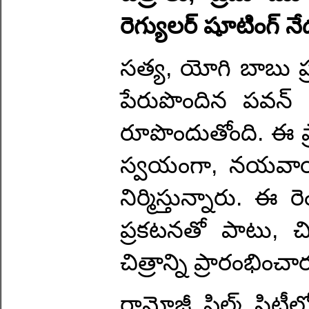
రెగ్యులర్ షూటింగ్ నే
సత్య, యోగి బాబు ప్
పేరుపొందిన పవన్ బస
రూపొందుతోంది. ఈ ప్రాజ
స్వయంగా, నయవాయు చ
నిర్మిస్తున్నారు. ఈ 
ప్రకటనతో పాటు, చి
చిత్రాన్ని ప్రారంభించా
రామోజీ ఫిల్మ్ సిట