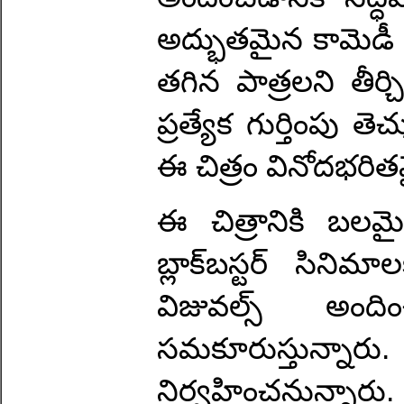
అద్భుతమైన కామెడీ ట
తగిన పాత్రలని తీర్చి
ప్రత్యేక గుర్తింపు
ఈ చిత్రం వినోదభరి
ఈ చిత్రానికి బలమ
బ్లాక్‌బస్టర్ సిని
విజువల్స్ అంద
సమకూరుస్తున్నార
నిర్వహించనున్నారు.