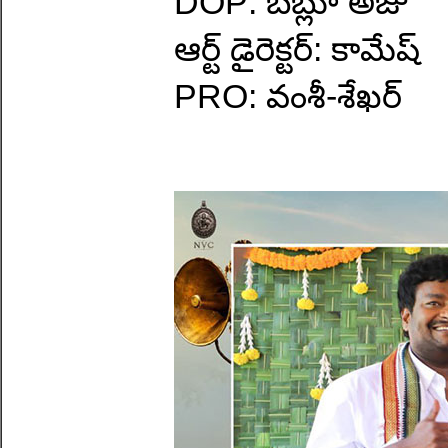
DOP: బబ్లూ అజు
ఆర్ట్ డైరెక్టర్: కామేష్
PRO: వంశీ-శేఖర్