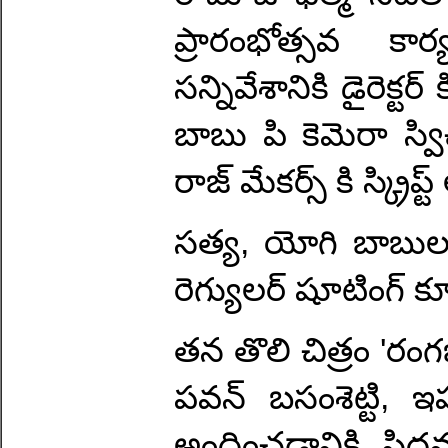
ప్రారంభోత్సవ కా
సన్నివేశానికి డైరెక్ట
బాబు పి కెమెరా స్వ
రాజ్ మేకర్స్ కి స్క్రిప
సత్య, యోగి బాబులపై
రెగ్యులర్ షూటింగ్ క
తన తొలి చిత్రం 'రం
పవన్ బసంశెట్టి, ఇప్
అందించడానికి సిద