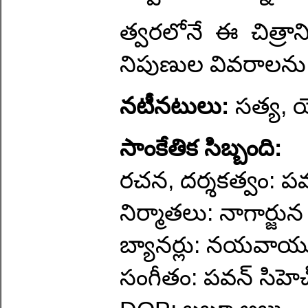
త్వరలోనే ఈ చిత్రా
నిపుణుల వివరాలను మే
నటీనటులు:
సత్య, 
సాంకేతిక సిబ్బంది:
రచన, దర్శకత్వం: పవన
నిర్మాతలు: నాగార్జున 
బ్యానర్లు: నయవాయు చ
సంగీతం: పవన్ సిహెచ