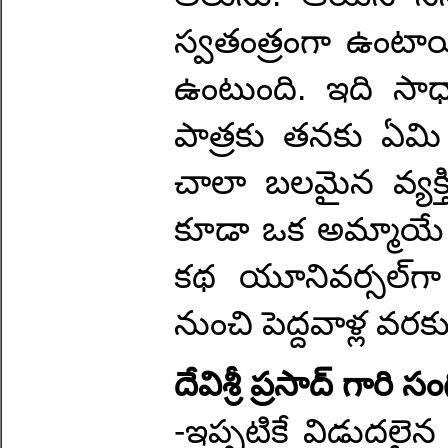
స్వతంత్రంగా ఉంటాయ
ఉంటుంది. ఇది సాధా
పాత్రకు తనకు ఏమి
చాలా బలమైన వ్యక్తి
కూడా ఒక అమ్మాయే 
కథ యూనివర్సల్‌గా అ
నుంచి పెద్దవాళ్ల వ
దేవిశ్రీ ప్రసాద్ గారి 
-ఇప్పటికే విడుదలై