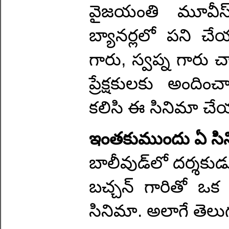
వైజయంతి మూవీస్, 
బ్యానర్లలో పని చేయ
గారు, స్వప్న గారు చ
ప్రేక్షకులకు అంది
కలిసి ఈ సినిమా చ
ఇంతకుముందు ఏ సిన
బాలీవుడ్‌లో దర్శకుడు
బచ్చన్ గారితో ఒక 
సినిమా. అలాగే తెలుగ