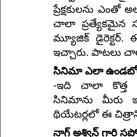
ప్రేక్షకులను ఎంతో అల
చాలా ప్రత్యేకమైన
మ్యూజిక్ డైరెక్టర్
ఇచ్చారు. పాటలు చా
సినిమా ఎలా ఉండబో
-ఇది చాలా కొత్త
సినిమాను మీరు
థియేటర్లలో ఈ చిత్ర
నాగ్ అశ్విన్ గారి సపోర