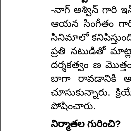
-నాగ్ అశ్విన్ గారి 
ఆయన సింగీతం గార
సినిమాలో కనిపిస్తుంద
ప్రతి నటుడితో మాట
దర్శకత్వం ణ మొత్త
బాగా రావడానికి అవ
చూసుకున్నారు. క్రి
పోషించారు.
నిర్మాతల గురించి?