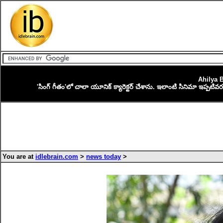
Ahilya 
'సింగ్ గీతం'లో చాలా యూనిక్ క్యారెక్టర్ చేశాను. ఇలాంటి సినిమా ఇప్పట
You are at
idlebrain.com
>
news today
>