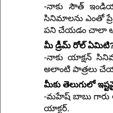
-నాకు సౌత్ ఇండియా
సినిమాలను ఎంతో ప్రేమ
పని చేయడం చాలా 
మీ డ్రీమ్ రోల్ ఏమిటి
-నాకు యాక్షన్ సిన
అలాంటి పాత్రలు చేయ
మీకు తెలుగులో ఇష్
-మహేష్ బాబు గారు 
యాక్టర్.