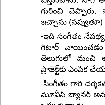
గురించి చెప్పారు. 
ఇచ్చాను (నవ్వుతూ)
-ఇది సంగీతం నేపథ్
గిటార్ వాయించడం 
తెలుగులో మంచి 
ప్రాజెక్ట్‌కు ఎంపిక 
-సింగీతం గారి దర్శక
మూవీస్ బ్యానర్ అ