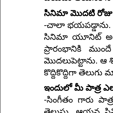
సినిమా మొదటి రోజు స
-చాలా భయపడ్డాను.
సినిమా యూనిట్ అం
ప్రారంభానికి ముంద
మొదలుపెట్టాను. ఆ 
కొద్దికొద్దిగా తెలుగ
ఇందులో మీ పాత్ర ఎ
-సింగీతం గారు పాత
తెలుసు. ఆయన సిన