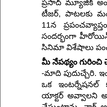
ప్రసాద్ మ్యూజిక్ అం
టీజర్, పాటలకు మంచి
11న ప్రపంచవ్యాప్
సందర్భంగా హీరోయి
సినిమా విశేషాలు పం
మీ నేపథ్యం గురించి 
-మాది పుదుచ్చేరి. ఇంగ
ఒక ఇంటర్నేషనల్ క
యాక్టర్ అవ్వాలని అను
చేస్తుంటాను. నాగ్ 