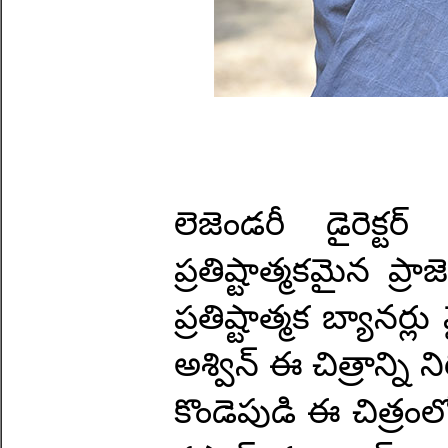
లెజెండరీ డైరెక్ట
ప్రతిష్టాత్మకమైన ప్రా
ప్రతిష్టాత్మక బ్యానర
అశ్విన్ ఈ చిత్రాన్ని
కొండెపుడి ఈ చిత్రంలో 