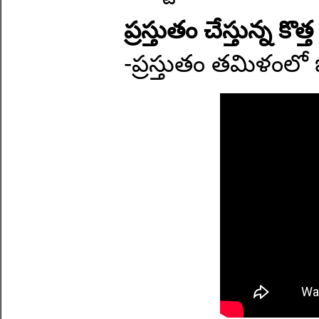
ప్రస్తుతం చేస్తున్న కొ
-ప్రస్తుతం తమిళంలో 