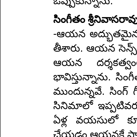
ఒప్పుకున్నాను.
సింగీతం శ్రీనివాసర
-ఆయన అద్భుతమైన ద
తీశారు. ఆయన సెన్స
ఆయన దర్శకత్వ
భావిస్తున్నాను. సిం
ముందున్నవే. సింగ్
సినిమాలో ఇప్పటివరక
ఏళ్ల వయసులో కూ
చేయడం ఆయనకే సాధ