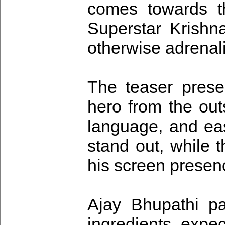
comes towards th
Superstar Krishn
otherwise adrenal
The teaser prese
hero from the out
language, and ea
stand out, while t
his screen presen
Ajay Bhupathi pa
ingredients expe