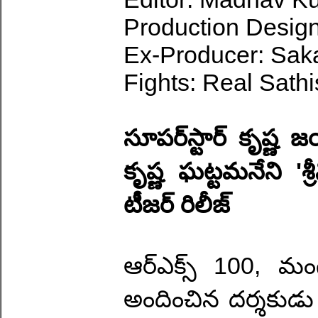
Production Design
Ex-Producer: Sa
Fights: Real Sath
సూపర్‌స్టార్ కృష
కృష్ణ ఘట్టమనేని 'శ్
టీజర్ రిలీజ్
ఆర్ఎక్స్ 100, మంగళ
అందించిన దర్శకుడ