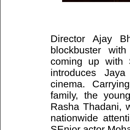
Director Ajay B
blockbuster wit
coming up with 
introduces Jaya
cinema. Carryin
family, the youn
Rasha Thadani, w
nationwide atten
SEnior actor Moha