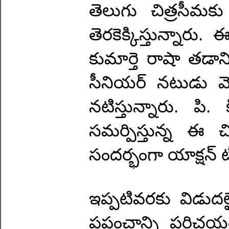
తెలుగు చిత్రసీమక
తెరకెక్కిస్తున్నార
కుమార్తె రాషా తడా
సీనియర్ నటుడు మ
నటిస్తున్నారు. పి.
సమర్పిస్తున్న ఈ చ
సందర్భంగా యాక్షన్ ట
ఇప్పటివరకు విడుదల
ప్రపంచాన్ని పరిచయ