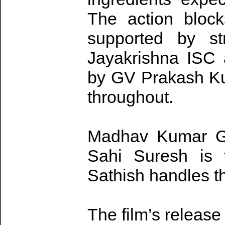
The action bloc
supported by st
Jayakrishna ISC 
by GV Prakash Ku
throughout.
Madhav Kumar Gul
Sahi Suresh is 
Sathish handles t
The film’s releas