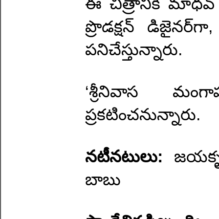
ఈ చిత్రానికి మాధవ్ 
ప్రొడక్షన్ డిజైనర్‌
పనిచేస్తున్నారు.
‘శ్రీనివాస మం
ప్రకటించనున్నారు.
నటీనటులు:
జయకృష
బాబు