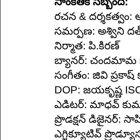
సాంకేతిక సిబ్బంది:
రచన & దర్శకత్వం:
సమర్పణ: అశ్విని దత
నిర్మాత: పి.కిరణ్
బ్యానర్: చందమామ
సంగీతం: జివి ప్రకాష్
DOP: జయకృష్ణ IS
ఎడిటర్: మాధవ్ కుమా
ప్రొడక్షన్ డిజైనర్: సా
ఎగ్జిక్యూటివ్ ప్రొ