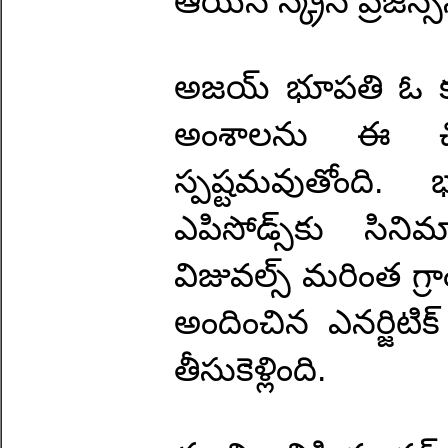
ఆయన స్క్రీన్ ప్రెజెన్
అజయ్ భూపతి ఓ కమర్
అంశాలను ఈ చిత్
స్పష్టమవుతోంది. 
ఎపిసోడ్స్‌కు సిన
విజువల్స్ మరింత గ్ర
అందించిన ఎనర్జిటిక్ 
తీసుకెళ్లింది.