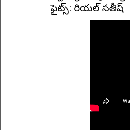
ఫైట్స్: రియల్ సతీష్