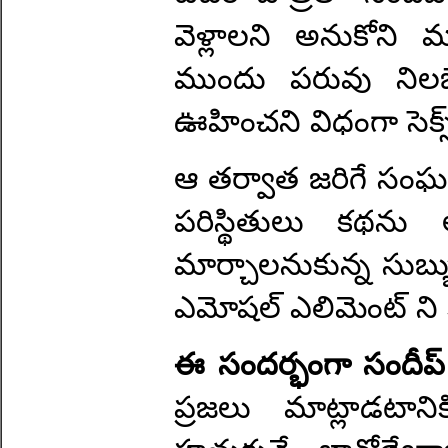
వెళ్లాలని అనుకోని మ
ముందు పరువు నిలబెట్
ఊహించని విధంగా సెక్స్
ఆ తర్వాత జరిగే సంఘట
పరిస్థితులు కథను ఆ
మార్చాలనుకున్న సుబ్బు
ఎమోషల్ ఎలిమెంట్ ని క
ఈ సందర్భంగా సందీప్
ప్రజలు మాట్లాడటాన