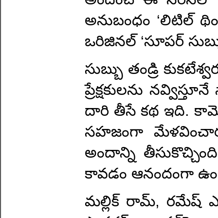
అనుబంధం ‘లిటిల్ థింగ
ఒరిజినల్ ‘సూపర్ సుబ్బ
సుబ్బు తండ్రి కుకటేశ
ప్రేక్షకులను నవ్విస్త
దారి తీసే కథ ఇది. 
సహజంగా మేళవించారు.
అందాన్ని తీసుకొచ్చింది
కావడం ఆనందంగా ఉంద
మల్లిక్ రామ్, రమేష్ 