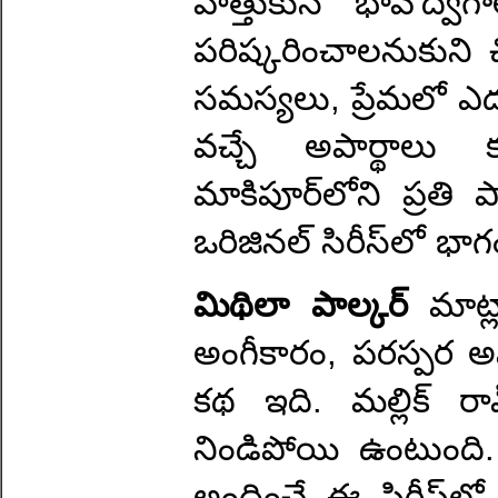
హత్తుకునే భావోద్వే
పరిష్కరించాలనుకుని చ
సమస్యలు, ప్రేమలో ఎదు
వచ్చే అపార్థాలు 
మాకిపూర్‌లోని ప్రతి పా
ఒరిజినల్ సిరీస్‌లో భ
మిథిలా పాల్కర్
మాట
అంగీకారం, పరస్పర 
కథ ఇది. మల్లిక్ రా
నిండిపోయి ఉంటుంది.
అందించే ఈ సిరీస్‌లో