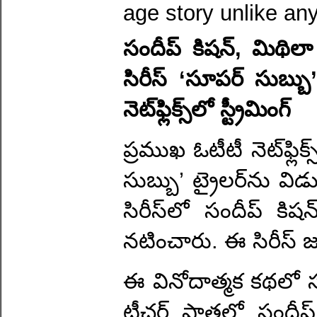
age story unlike any
సందీప్ కిషన్, మిథిలా ప
సిరీస్ ‘సూపర్ సుబ్బ
నెట్‌ఫ్లిక్స్‌లో స్ట్రీమింగ్
ప్రముఖ ఓటీటీ నెట్‌ఫ్లి
సుబ్బు’ ట్రైలర్‌ను వ
సిరీస్‌లో సందీప్ కిష
నటించారు. ఈ సిరీస్ జూలై 
ఈ వినోదాత్మక కథలో సు
టీచర్ పాత్రలో సందీ