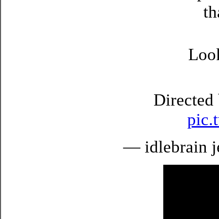
th
Look
Directed
pic
— idlebrain j