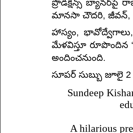
ప్రొడక్షన్స్ బ్యానర్‌పై 
మానసా చౌదరి, జీవన్, 
హాస్యం, భావోద్వేగా
మేళవిస్తూ రూపొందిన ‘
అందించనుంది.
సూపర్ సుబ్బు జూలై 2 నుంచ
Sundeep Kishan
edu
A hilarious pr