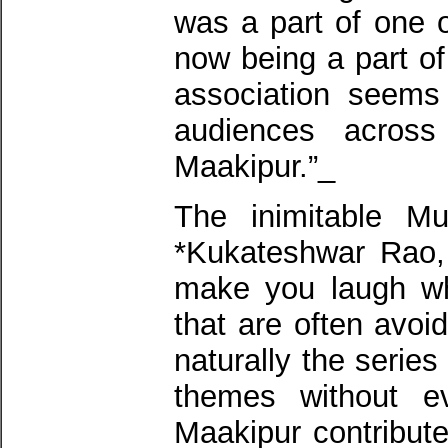
was a part of one of 
now being a part of 
association seems 
audiences acros
Maakipur.”_
The inimitable Mu
*Kukateshwar Rao, s
make you laugh whi
that are often avo
naturally the serie
themes without ev
Maakipur contribut