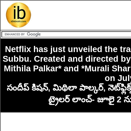
Netflix has just unveiled the tr
Subbu. Created and directed by
Mithila Palkar* and *Murali Sha
on Jul
సందీప్ కిషన్, మిథిలా పాల్కర్, నెట్‌ఫ్ల
ట్రైలర్ లాంచ్- జూలై 2 నుంచి