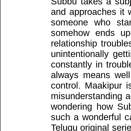
Subbu takes a subje
and approaches it 
someone who star
somehow ends up 
relationship troubl
unintentionally get
constantly in trou
always means well,
control. Maakipur i
misunderstanding a
wondering how Subb
such a wonderful cas
Telugu original ser