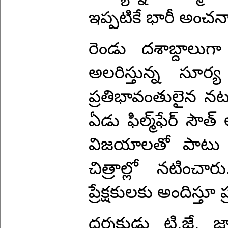
ఇప్పటికే భారీ అంచన
రెండు దశాబ్దాలుగ
అలరిస్తున్న సూర
ప్రతిభావంతులైన నట
ఏడు ఫిల్మ్‌ఫేర్ సౌ
విజయాలతో పాటు వ
చిత్రాల్లో నటించ
ప్రేక్షకులకు అందిస్తూ 
దర్శకుడు టి.జే. జ్ఞ