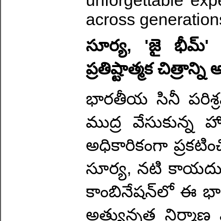
unforgettable exp
across generation
సూర్య, 'జై భీమ్' ద
ప్రతిష్టాత్మక చిత్రాన్న
భారతీయ సినీ పరిశ్ర
ముద్ర వేసుకున్న హోంబ
అధికారికంగా ప్రకటి
సూర్య, నటి కాయదు ల
కాంబినేషన్‌లో ఈ భా
అత్యున్నత నిర్మాణ