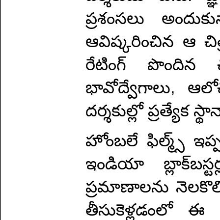
ప్రశంసలు అందుకు
ఆవిష్కరించిన ఆ చి
రేటింగ్ పొందిన చ
భావోద్వేగాలు, 
దర్శకుల్లో ప్రత్యేక స్
హోంబలే ఫిల్మ్స్ ఇప
ఇండియా బ్లాక్‌బస
ప్రమాణాలను నెలకొల
తీసుకెళ్లడంలో ఈ