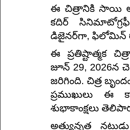
ఈ చిత్రానికి సాయి 
కదిర్ సినిమాటోగ్రఫీ
డిజైనర్‌గా, ఫిలోమిన్ 
ఈ ప్రతిష్టాత్మక చి
జూన్ 29, 2026న చె
జరిగింది. చిత్ర బృం
ప్రముఖులు ఈ కార్
శుభాకాంక్షలు తెలిపా
అత్యున్నత నటుడు,