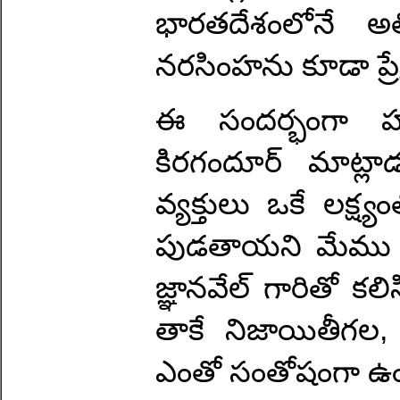
భారతదేశంలోనే అత
నరసింహను కూడా ప్రేక
ఈ సందర్భంగా హోం
కిరగందూర్ మాట్లా
వ్యక్తులు ఒకే లక్ష్
పుడతాయని మేము ఎప
జ్ఞానవేల్ గారితో కల
తాకే నిజాయితీగల,
ఎంతో సంతోషంగా ఉంద