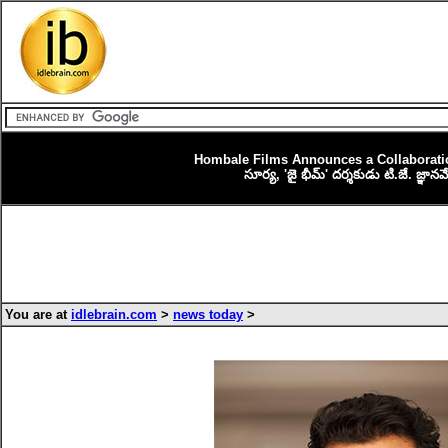
Hombale Films Announces a Collaboratio
సూర్య, 'జై భీమ్' దర్శకుడు టి.జే. జ్ఞానవేల్
You are at
idlebrain.com
>
news today
>