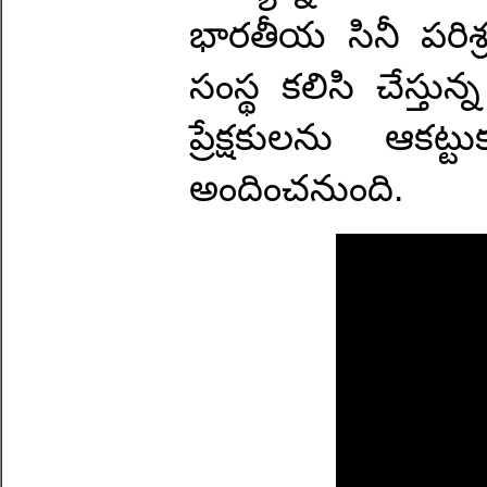
భారతీయ సినీ పరి
సంస్థ కలిసి చేస్తున
ప్రేక్షకులను ఆక
అందించనుంది.