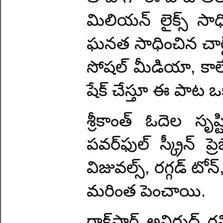
మిలియన్ లైక్స్ సాధ
ఘనత సాధించిన చార్ట్‌
సోషల్ మీడియా, కాలేజ్ ఫ
షేక్ చేస్తూ ఈ పాట ఒ
శ్రీకాంత్ ఓదెల సృష
పవర్‌ఫుల్ స్క్రీన్ ప్
విజువల్స్, రగ్గడ్ టోన
మరింత పెంచాయి.
రాక్‌స్టార్ అనిరుధ్ ర