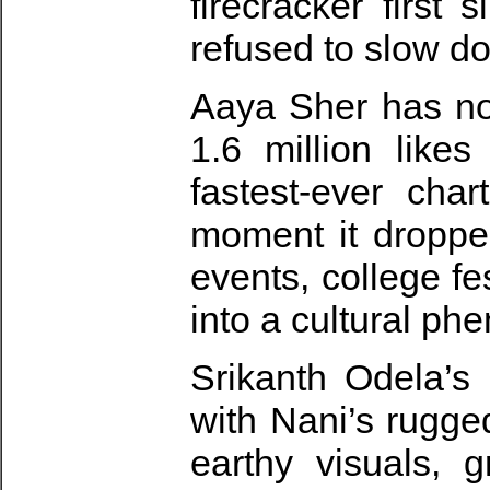
firecracker first
refused to slow d
Aaya Sher has no
1.6 million like
fastest-ever cha
moment it dropped
events, college fe
into a cultural p
Srikanth Odela’s 
with Nani’s rugge
earthy visuals, 