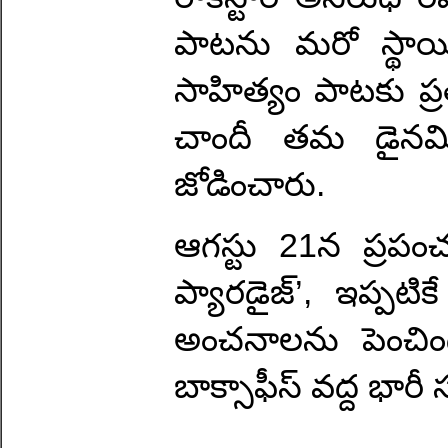
పాటను మరో స్థాయిక
సాహిత్యం పాటకు ప్రత్
చాందీ తమ డైనమిక
జోడించారు.
ఆగస్టు 21న ప్రపంచ
ప్యారడైజ్’, ఇప్పటికే
అంచనాలను పెంచింది
బాక్సాఫీస్ వద్ద భార