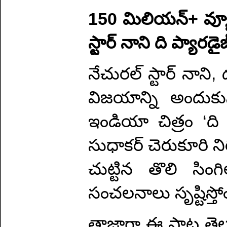
150 మిలియన్+ వ్యూస్ త
స్టార్ నాని ది ప్యారడ
నేచురల్ స్టార్ నాని,
విజయాన్ని అందుకున
ఇండియా చిత్రం ‘ది ప
సుధాకర్ చెరుకూరి నిర్
చుట్టిన తొలి సిం
సంచలనాలు సృష్టిస్తో
తాజాగా ఈ పాట తెలుగ