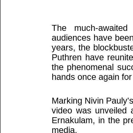
The much-awaited
audiences have been e
years, the blockbust
Puthren have reunited
the phenomenal suc
hands once again for 
Marking Nivin Pauly's
video was unveiled 
Ernakulam, in the pr
media.