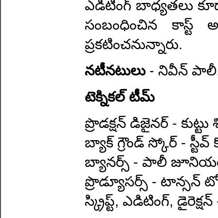
ఎడిటింగ్ బాధ్యతలు కూడా 
సంబంధించిన కాస్ట్ అ
ప్రకటించనున్నారు.
నటీనటులు
- నివీన్ పా
టెక్నికల్ టీమ్
ప్రొడక్షన్ డిజైనర్ - కుట్ట
బ్యాక్ గ్రౌండ్ స్కోర్ - స్టీవ్ 
బ్యానర్స్ - పాలీ జూనియర్ 
ప్రొడ్యూసర్స్ - టాన్సన్ 
స్క్రిప్ట్, ఎడిటింగ్, డైరెక్ష