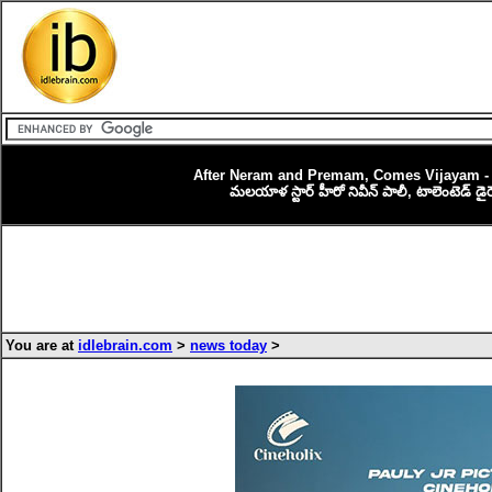
After Neram and Premam, Comes Vijayam - T
మలయాళ స్టార్ హీరో నివీన్ పాలీ, టాలెంటెడ్ డైరెక
You are at
idlebrain.com
>
news today
>