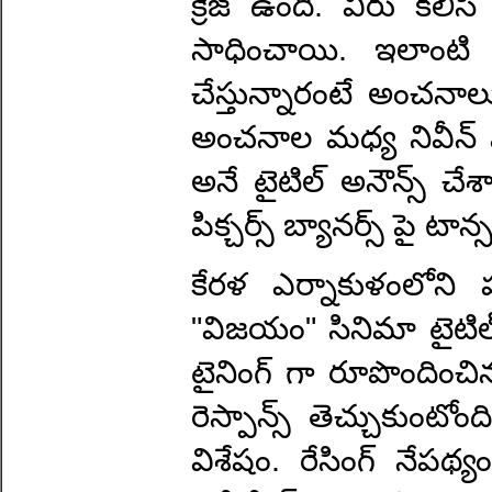
క్రేజ్ ఉంది. వీరు కల
సాధించాయి. ఇలాంటి క
చేస్తున్నారంటే అంచనా
అంచనాల మధ్య నివీన్ పా
అనే టైటిల్ అనౌన్స్ చే
పిక్చర్స్ బ్యానర్స్ పై టాన
కేరళ ఎర్నాకుళంలోన
"విజయం" సినిమా టైటిల్
టైనింగ్ గా రూపొందిం
రెస్పాన్స్ తెచ్చుకుంట
విశేషం. రేసింగ్ నేపథ్